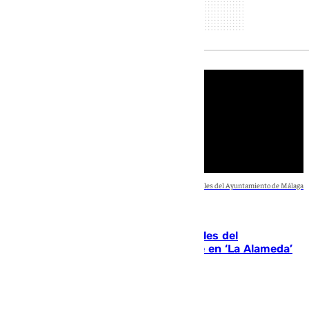
Portavoces municipales del Ayuntamiento de Málaga
Uncategorized
Debate con los portavoces municipales del
Ayuntamiento de Málaga, esta noche en ‘La Alameda’
Lynx Devs