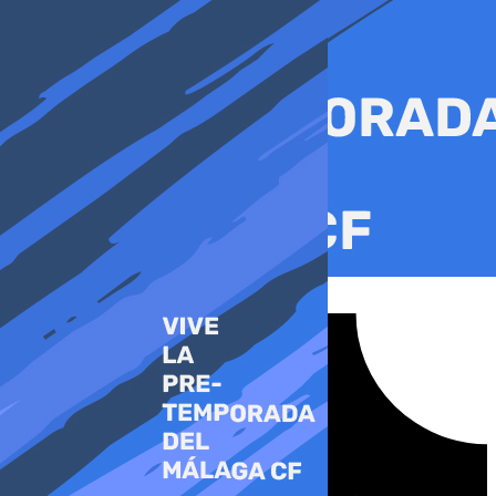
Ir
al
contenido
Tiktok