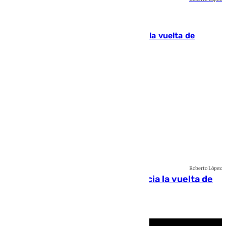
Uncategorized
Hoy en LLH, Yotuel que nos anuncia la vuelta de
Orishas
Lynx Devs
Roberto López
Hoy en LLH, Yotuel que nos anuncia la vuelta de
Orishas
Lynx Devs