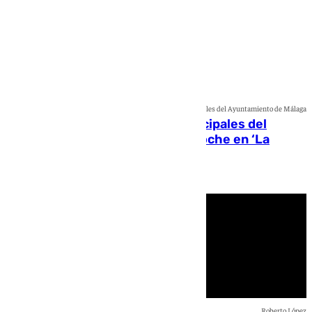
Portavoces municipales del Ayuntamiento de Málaga
Debate con los portavoces municipales del
Ayuntamiento de Málaga, esta noche en ‘La
Alameda’
Lynx Devs
Roberto López