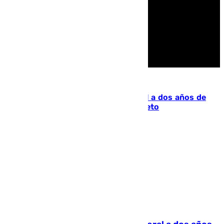
Uncategorized
El Supremo condena al fiscal general a dos años de
inhabilitación por revelación de secreto
Lynx Devs