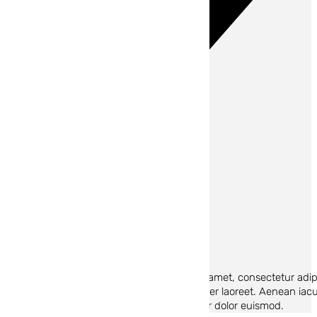
Lynx Devs
Puesto
Prueba de biografía. Lorem ipsum dolor sit amet, consectetur adipis
massa vel mi. Sed euismod arcu quis semper laoreet. Aenean iaculis
feugiat magna ac urna tincidunt, a pulvinar dolor euismod.