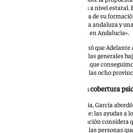
Rufián de unificar las izquierdas a nivel estatal.
y subrayó el carácter andalucista de su formaci
al servicio de la clase trabajadora andaluza y u
Nuestra cabeza y corazón están en Andalucía».
De cara al futuro, García confirmó que Adelante 
elecciones municipales como a las generales baj
dar un golpe tan grande como el que conseguimo
adelantó que se presentarán en las ocho provinc
Las víctimas de Adamuz, sin cobertura psi
Antes de cerrar la comparecencia, García abordó 
día de la Diputación Permanente: las ayudas a lo
ferroviario de Adamuz. La formación considera q
insuficiente porque deja fuera a las personas qu