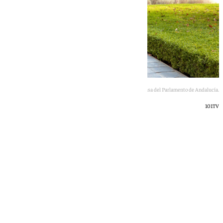
José Ignacio García en el patio de prensa del Parlamento de Andalucía.
101TV
Javier Sotillo
viernes, 22 mayo 2026, 13:50
Compartir: