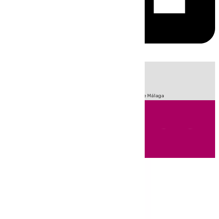
HOY
|
Fútbol
Sucesos
Primera División
Incendios
Feria de Málaga
Andalucía