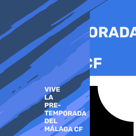
Ir
al
contenido
Tiktok