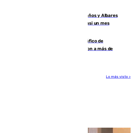
Junta mantiene el protocolo
Los ministros Marlaska, Robles, Bolaños y Albares
comparecerán por las crisis de Ceuta casi un mes
después
Cae una de las mayores redes de tráfico de
personas y droga en España: introdujeron a más de
2.000 migrantes de forma ilegal
Lo más visto >
Más noticias
Ver más >