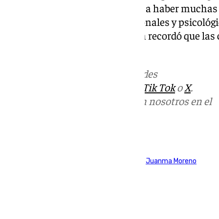
emocionales y psicológicas. «Va a haber muchas
que tienen afectaciones emocionales y psicológi
ayudas», denunció García, quien recordó que la
limitadas a las lesiones físicas.
Más noticias de
101TV
en las redes
sociales:
Instagram
,
Facebook
,
Tik Tok
o
X
.
Puedes ponerte en contacto con nosotros en el
correo
informativos@101tv.es
Tags:
Adelante Andalucía
Elecciones Andalucía
Juanma Moreno
Junta de Andalucía
Últimas noticias