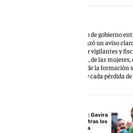
Advertencia al PP y a Vox
Con la posibilidad de un acuerdo de gobierno ent
la mesa, Adelante Andalucía lanzó un aviso claro
Juanma Moreno. «Vamos a estar vigilantes y fis
los derechos de los trabajadores, de las mujeres,
migrantes», dijo García. El líder de la formación 
cada movimiento, cada ataque y cada pérdida de 
gobierno pudiera impulsar.
NOTICIA RELACIONADA
PP y Vox aún no se han sentado: Gavira
tiende a la mano a Moreno mientras los
populares deshojan la margarita