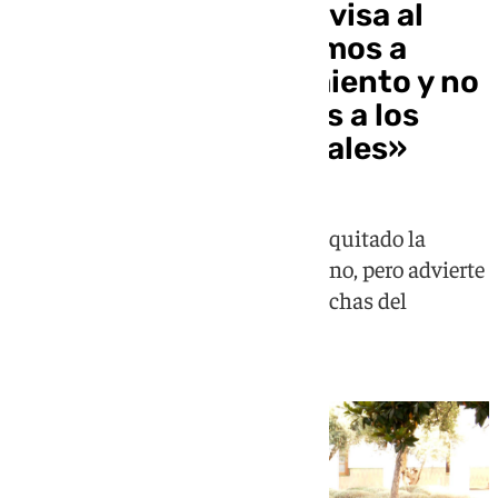
Adelante Andalucía avisa al
Partido Popular: «Vamos a
fiscalizar cada movimiento y no
permitiremos ataques a los
derechos fundamentales»
José Ignacio García celebra haber quitado la
mayoría absoluta a Juanma Moreno, pero advierte
que el objetivo era echar a las derechas del
gobierno andaluz