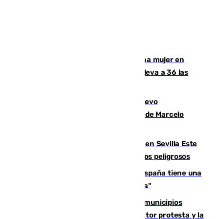
Igualdad confirma el asesinato de una mujer en
Benahavís como violencia machista y eleva a 36 las
víctimas en 2026
El exdelantero Diego Forlán es el nuevo
seleccionador de Uruguay tras la salida de Marcelo
Bielsa
Reabierto el parque canino cerrado en Sevilla Este
tras detectarse alimentos con elementos peligrosos
Javier Fernández: "El Gobierno de España tiene una
preocupación y una prioridad con Sevilla"
Las ferias de verano de numerosos municipios
andaluces se quedan sin cohetes: el sector protesta y la