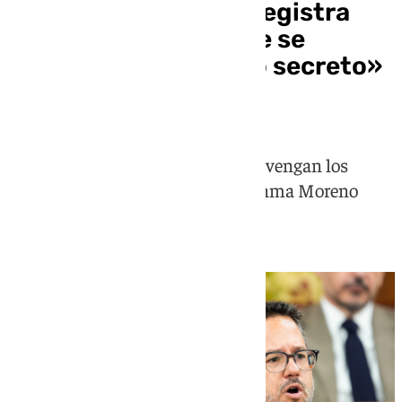
Adelante Andalucía registra
una petición para que se
informe del «acuerdo secreto»
entre PP y Vox
José Ignacio García pide que intervengan los
grupos parlamentarios y que Juanma Moreno
explique el alcance del acuerdo