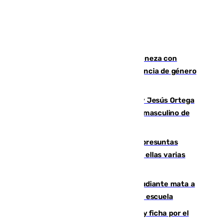
Retiene a su mujer en su casa y ameneza con
quemar la vivienda: nuevo caso de violencia de género
en Málaga
Dos sevillanos de oro: Manuel Cruz y Jesús Ortega
ganan el campeonato del mundo sub19 masculino de
remo
Un juzgado de Ceuta investiga seis presuntas
agresiones sexuales a migrantes, entre ellas varias
menores
Desastre en Tailandia: un joven estudiante mata a
tiros a sus abuelo y a profesores en una escuela
Luca Zidane rompe con el Granada y ficha por el