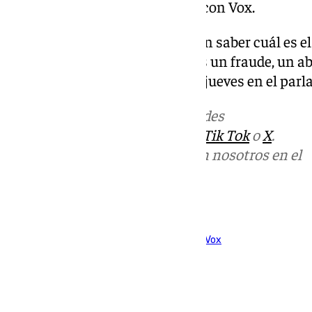
su posible acuerdo de gobierno con Vox.
«Vamos a ir a votar esta tarde sin saber cuál es e
presenta para nuestra tierra. Es un fraude, un a
una atención a los medios este jueves en el par
Más noticias de
101TV
en las redes
sociales:
Instagram
,
Facebook
,
Tik Tok
o
X
.
Puedes ponerte en contacto con nosotros en el
correo
informativos@101tv.es
Tags:
Adelante Andalucía
Partido Popular (PP)
Vox
Últimas noticias