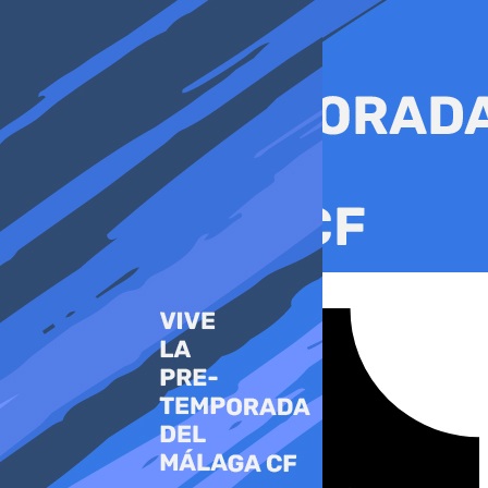
Ir
al
contenido
Tiktok