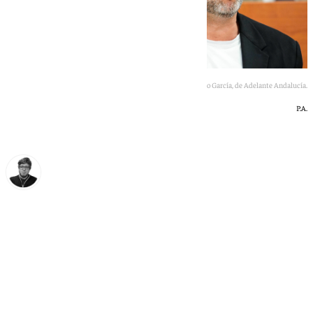
José Ignacio García, de Adelante Andalucía.
P.A.
Enrique Rodríguez
jueves, 2 julio 2026, 14:11
Compartir: