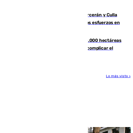
Leganés
Incendios de Castellón: Sierra Engarcerán y Culla
evolucionan positivamente y centran los esfuerzos en
Tírig
El incendio de Niebla ya supera las 4.000 hectáreas
afectadas y "se espera que se vuelva a complicar el
fuego"
Lo más visto >
Más noticias
Ver más >