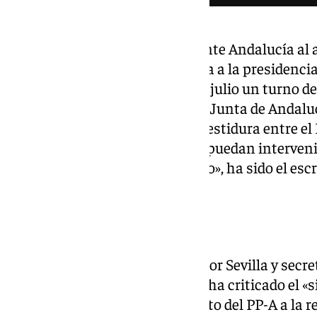
«El Grupo Parlamentario Adelante Andalucía al 
dirección y ordenación atribuida a la presidenci
antes de la votación de hoy 2 de julio un turno d
candidato a la presidencia de la Junta de Andalu
alcance del acuerdo para su investidura entre el 
que lo hubiere, y seguidamente puedan interven
para fijar su posición al respecto», ha sido el es
García.
Críticas del PSOE
Por su parte, el parlamentario por Sevilla y sec
del PSOE-A, Alejandro Moyano, ha criticado el «s
funciones de la Junta y candidato del PP-A a la