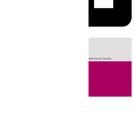
HOY
|
Fútbol
Sucesos
LaLiga
Primera División
Crisis Migratoria en Ceuta
Andalucía