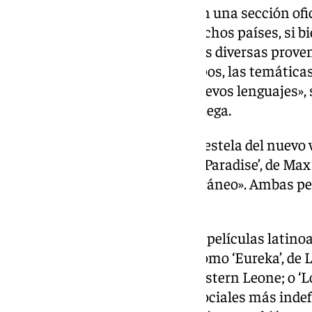
El certamen cuenta además con una sección ofici
se han recibido películas de muchos países, si bi
la necesidad de mostrar miradas diversas proven
que profundicen en los arquetipos, las temáticas 
modernizando el género con nuevos lenguajes», s
del festival, Juan Francisco Viruega.
Así, hay películas que siguen la estela del nue
‘Ride’, de los hermanos Allyn; o ‘Paradise’, de M
y punky, totalmente contemporáneo». Ambas pel
internacional en el festival.
Al mismo tiempo, conviven dos películas latinoa
con un trasfondo existencial, como ‘Eureka’, de 
en el Desierto de Tabernas y Western Leone; o ‘Los
sometimiento de los estratos sociales más indefe