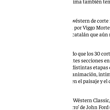
sequía como trasfondo. Esta última también ten
el festival.
El certamen tendrá también el wéstern de corte
‘Hasta el fin del mundo’, dirigida por Viggo Mort
«espléndido wéstern rodado en catalán que aún 
comerciales».
De otro lado, Viruega ha detallado que los 30 co
año y distribuidos en las diferentes secciones en
«homenajean y referencian las distintas etapas 
propuestas experimentales, de animación, intimi
géneros, piezas que deconstruyen el paisaje y el 
otras motivaciones.
El festival ofrecerá una Sección Wéstern Classic
clásicos como ‘El caballo de hierro’ de John For