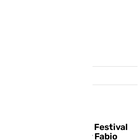
Andalucía
Almería Western Film Festival
homenajeará al actor Fabio