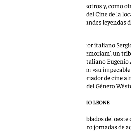
«El actor italiano estará con nosotros y, como o
contará con su silla en el Paseo del Cine de la lo
mantener vivo el recuerdo de grandes leyendas d
alcalde de Tabernas, José Díaz.
Por su parte, el legendario director italiano Sergi
título póstumo, el premio ‘In Memoriam’, un trib
wéstern. Además, el montador italiano Eugenio 
premio ‘Desierto de Tabernas’ por «su impecable 
del wéstern» y el escritor e historiador de cine
recibirá el premio a la ‘Difusión del Género Wéste
AGUA, TREN, INMIGRACIÓN Y SERGIO LEONE
El festival, que se sirve de los poblados del oes
su celebración, comprende cuatro jornadas de act