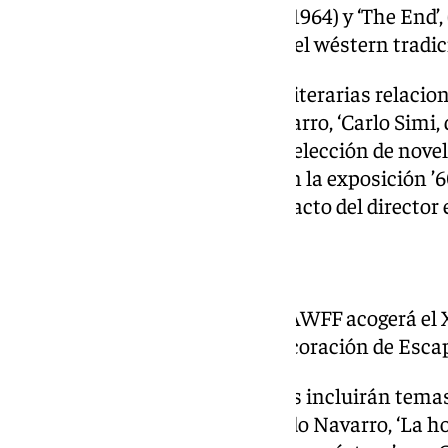
dólares’ de Sergio Leone (Italia, 1964) y ‘The End
los asistentes revivir la magia del wéstern tradic
Además, se presentarán obras literarias relacio
‘Malaventura’ de Fernando Navarro, ‘Carlo Simi,
B. Nardi y Giuditta Simi, y una selección de nov
Aguilar. También se contará con la exposición ’
Tabernas’, que destacará el impacto del director 
ACTIVIDADES PARALELAS
Como actividades paralelas, el AWFF acogerá el
Wéstern, el VII Concurso de Decoración de Escapa
Los talleres y clases magistrales incluirán tem
wéstern’ impartido por Fernando Navarro, ‘La hor