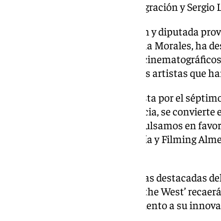
giran en al agua, el tren, la inmigración y Sergio 
La vicepresidenta de Diputación y diputada provi
Identidad
Almeriense
, Almudena Morales, ha des
mejor plató para los proyectos cinematográficos
numerosos rodajes y los grandes artistas que ha
«Este festival es una gran apuesta por el séptimo
panorama cultural de la provincia, se convierte e
y refuerza las acciones que impulsamos en favor 
Internacional de Cine de Almería y Filming Al
valorado.
AWFF rendirá homenaje a figuras destacadas del
galardones. El premio ‘Spirit of the West’ recaerá
Lisandro Alonso, en reconocimiento a su innova