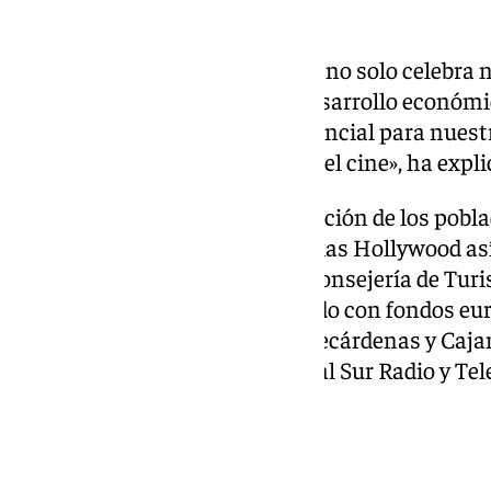
europeo.
«Almería Western Film Festival no solo celebra 
sino que también impulsa el desarrollo económic
convirtiéndose en un motor esencial para nuestr
y como lugar de referencia para el cine», ha expli
El AWFF cuenta con la colaboración de los pobla
Minihollywood y Fort Bravo Texas Hollywood así
Diputación de Almería y de la Consejería de Turi
Junta de Andalucía, cofinanciado con fondos eu
Resorts, Centro Comercial Torrecárdenas y Caj
festival que tiene a RTVE y Canal Sur Radio y T
comunicación colaboradores.