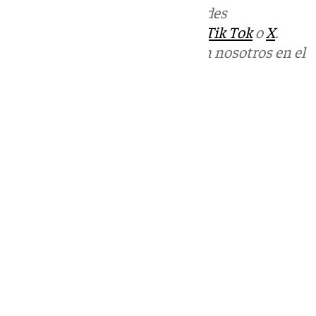
Más noticias de
101TV
en las redes
sociales:
Instagram
,
Facebook
,
Tik Tok
o
X
.
Puedes ponerte en contacto con nosotros en el
correo
informativos@101tv.es
Tags:
Últimas noticias