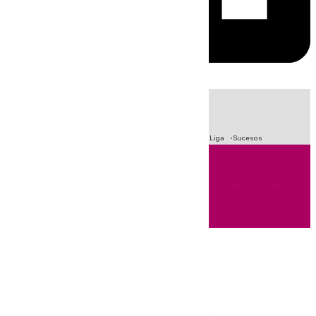
HOY
|
Fútbol
Primera División
Crisis Migratoria en Ceuta
LaLiga
Sucesos
Andalucía