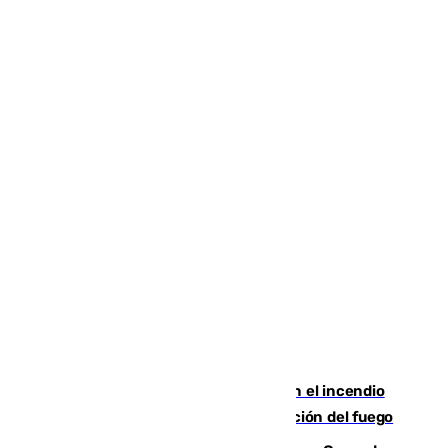
Activado el nivel 2 de emergencia en el incendio
forestal de Niebla por la compleja evolución del fuego