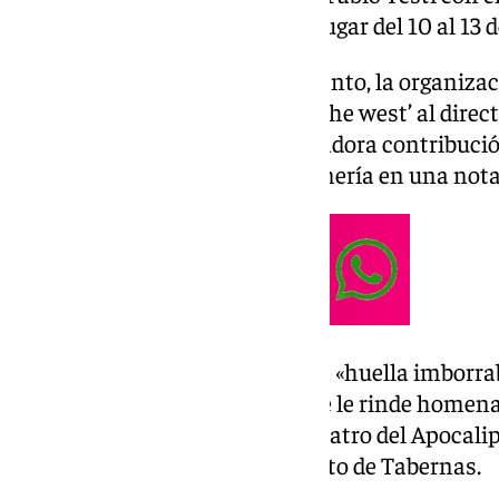
marco de esta cita, que tendrá lugar del 10 al 13 
Durante la presentación del evento, la organiza
entregará el galardón ‘Spirit of the west’ al dir
en reconocimiento a su «innovadora contribució
trasladado la Diputación de Almería en una nota
Desde el AWFF han recalcado la «huella imborrab
intérprete italiano, por lo que se le rinde homen
aniversario del rodaje de ‘Los cuatro del Apocali
natural, en gran parte, el Desierto de Tabernas.