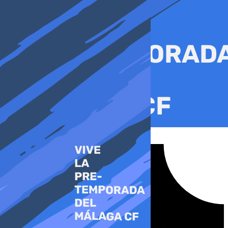
Ir
al
contenido
Tiktok