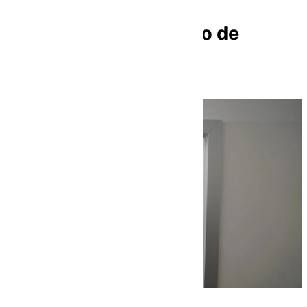
PET Resonancia para
diagnóstico temprano de
cáncer