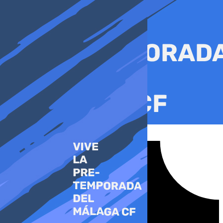
Ir
al
contenido
Tiktok