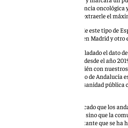
investigación como en la asistencia oncológica y
hospitales universitarios para extraerle el máxi
Este será el quinto equipo de este tipo de 
hay dos en Barcelona, uno en Madrid y otro 
Asimismo, el presidente ha trasladado el dato de
oncológicos ha subido un 426% desde el año 2019,
y «con nuestros aciertos y también con nuestros 
poner en duda es que el Gobierno de Andalucía 
apuesta sin precedentes por la sanidad pública
infraestructuras nuevas».
El presidente también ha destacado que los anda
gasto por habitante en sanidad, sino que la com
la media por un esfuerzo importante que se ha h