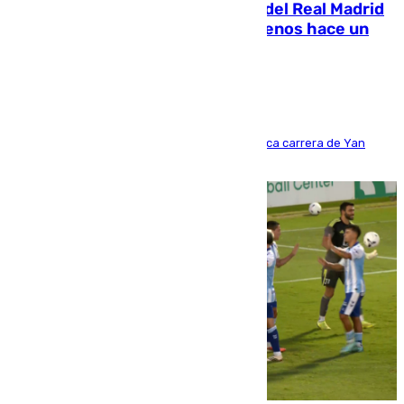
El fichaje más caro de la historia del Real Madrid
costaba 105 millones de euros menos hace un
año y jugaba en Leganés
Del filial pepinero a récord absoluto: la meteórica carrera de Yan
Diomande en solo doce meses