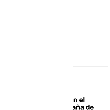
Andalucía
Andalucía contará con el
quinto equipo de España de