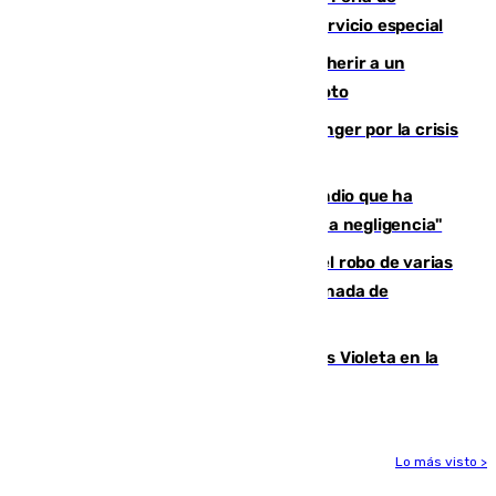
Málaga? Consulta las frecuencias del servicio especial
Detenido un hombre en Málaga por herir a un
Guardia Civil tras atropellarle con su moto
El Barça cancela un amistoso en Tánger por la crisis
en la frontera con Ceuta
El acalde de Niebla cree que el incendio que ha
afectado a dos aldeas se originó "por una negligencia"
Golpe cofrade en Jaén: investigan el robo de varias
joyas de la Virgen de la Fuensanta Coronada de
Alcaudete
Con Málaga exige duplicar los Puntos Violeta en la
Feria de Málaga
Lo más visto >