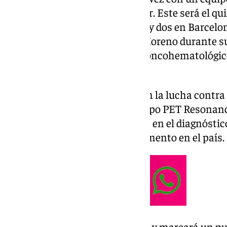
diagnóstico temprano de cáncer. Este será el qui
España, ya que actualmente hay dos en Barcelon
Valencia. Así lo ha anunciado Moreno durante su
inauguración del centro de día oncohematológic
Virgen de la Victoria de Málaga.
Se trata de una «gran noticia» en la lucha contra 
quien ha explicado que ese equipo PET Resonanc
más avanzadas y prometedoras en el diagnóstico
que sólo hay cuatro en este momento en el país.
«Nuestra tierra tendrá el quinto y marcará un pu