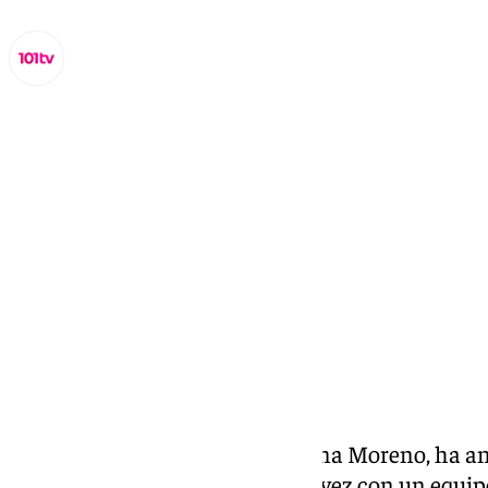
Miguel Alfonso
viernes, 14 noviembre 2025, 16:36
Compartir:
El presidente de la Junta, Juanma Moreno, ha a
Andalucía contará por primera vez con un equip