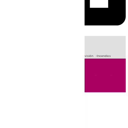
HOY
|
Fútbol
Sucesos
Crisis Migratoria en Ceuta
Primera División
Incendios
Andalucía