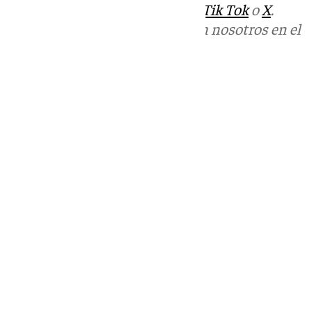
sociales:
Instagram
,
Facebook
,
Tik Tok
o
X
.
Puedes ponerte en contacto con nosotros en el
correo
informativos@101tv.es
Tags:
Últimas noticias