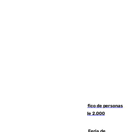
Cae una de las mayores redes de tráfico de personas
y droga en España: introdujeron a más de 2.000
migrantes de forma ilegal
¿Hasta qué hora abre el Metro en la Feria de