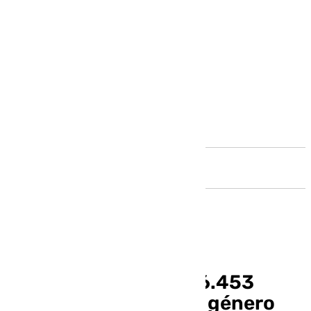
Andalucía
Andalucía registra 26.453
casos de violencia de género