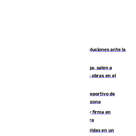
Más de 15.000 ceutíes claman por soluciones ante la
crisis migratoria
Los vecinos de Pedregalejo en Málaga, salen a
protestar en contra del resultado de las obras en el
paseo marítimo
Un incendio en un local del puerto deportivo de
Fuengirola genera una gran susto en la zona
Daniel Mérida derriba a Griekspoor y firma en
Montreal el mejor resultado de su carrera
Dos personas mueren y tres son heridas en un