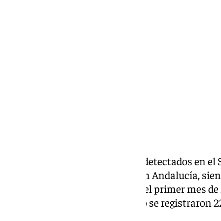
Lynx Devs
miércoles, 12 febrero 2025, 12:38
Compartir:
El
Ministerio del Interior
tiene detectados en el
activos de
violencia de género
en Andalucía, sie
número de ellos en España. En el primer mes de 
datos de enero de 2024 –cuando se registraron 22
aumentado un 18,2%.