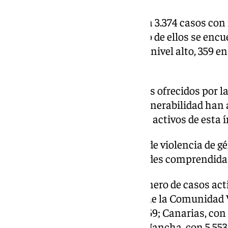
Por otro lado, Andalucía registra 3.374 casos co
vulnerabilidad, aunque ninguno de ellos se encu
cambio, 27 de ellos se sitúan en nivel alto, 359 en
no apreciado se registran 1.624.
Comparando estos datos con los ofrecidos por l
los menores en situación de vulnerabilidad han
enero de 2024 había 2.757 casos activos de esta í
En detalle, de los casos activos de violencia de g
(12.662), se producen en las edades comprendidas 
Por comunidades, el mayor número de casos activ
en Andalucía, con 26.453; le sigue la Comunidad 
Comunidad de Madrid, con 12.759; Canarias, con 
Galicia, con 5.808; Castilla-La Mancha, con 5.553;