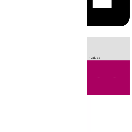
HOY
|
Incendios
Sucesos
Crisis Migratoria en Ceuta
Fútbol
LaLiga
Andalucía