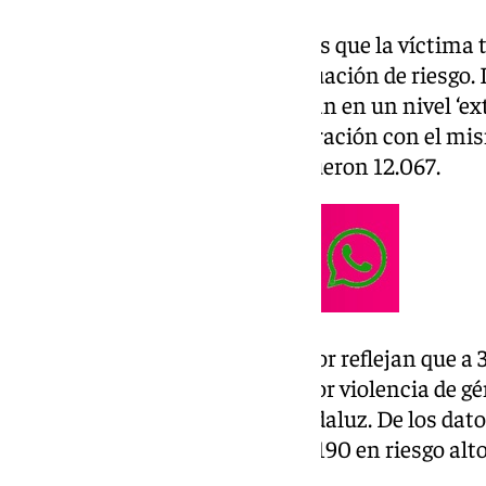
De estos casos, 14.536, son en los que la víctima 
estos, 291 se encuentran en situación de riesgo.
riesgo, dos de ellos se encuentran en un nivel ‘ext
y 271 en nivel medio. En comparación con el mi
casos de este tipo registrados fueron 12.067.
En concreto, los datos de Interior reflejan que a
total de 101.254 casos activos por violencia de g
26,12% son de la comunidad andaluz. De los datos 
encuentran en riesgo extremo, 190 en riesgo alto
y 12.097 no apreciados.