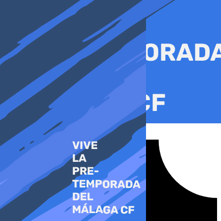
Ir
al
contenido
Tiktok