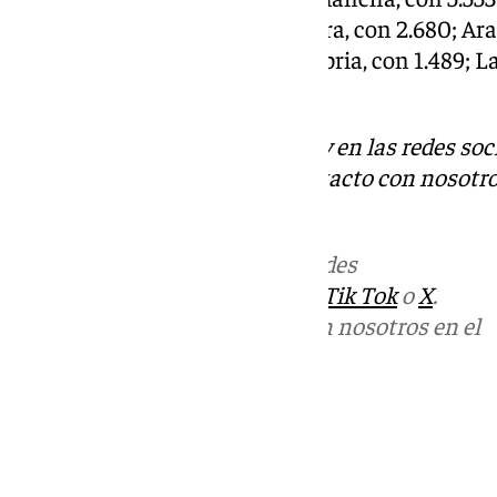
Baleares, con 4.238; Extremadura, con 2.680; Ara
2.117; Navarra, con 1.954; Cantabria, con 1.489; L
y Melilla, con 239.
Descubre más noticias de 101Tv en las redes soc
Tok
o
X
. Puedes ponerte en contacto con nosotro
informativos@101tv.es
Más noticias de
101TV
en las redes
sociales:
Instagram
,
Facebook
,
Tik Tok
o
X
.
Puedes ponerte en contacto con nosotros en el
correo
informativos@101tv.es
Tags:
Últimas noticias