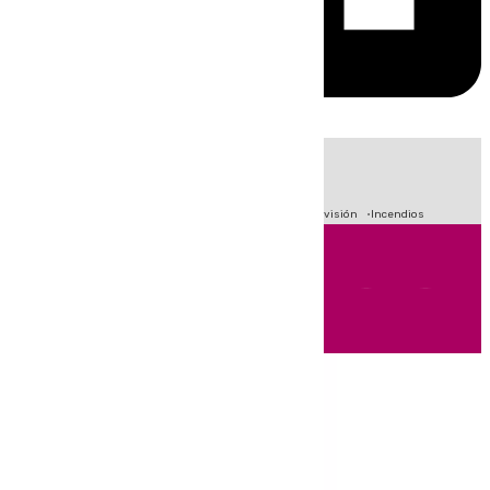
HOY
|
Fútbol
Sucesos
Crisis Migratoria en Ceuta
Primera División
Incendios
Andalucía