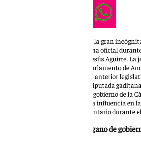
Lo que arrancó la jornada como la gran incógnita
gaditanos se ha resuelto de forma oficial durant
rector, presidido de nuevo por Jesús Aguirre. La
vicepresidenta de la Mesa del Parlamento de And
un alto perfil institucional en la anterior legisla
a depositar su confianza en la diputada gaditan
asientos del máximo órgano de gobierno de la C
a Cádiz una posición de máxima influencia en la 
decisiones del día a día parlamentario durante e
Las Secretarías cierran el órgano de gobier