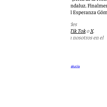
que debutan en el Parlamento andaluz. Finalmen
lo ocupará de manera individual Esperanza Gó
Más noticias de
101TV
en las redes
sociales:
Instagram
,
Facebook
,
Tik Tok
o
X
.
Puedes ponerte en contacto con nosotros en el
correo
informativos@101tv.es
Tags:
Cádiz
Campo de Gibraltar
Elecciones Andalucía
Últimas noticias