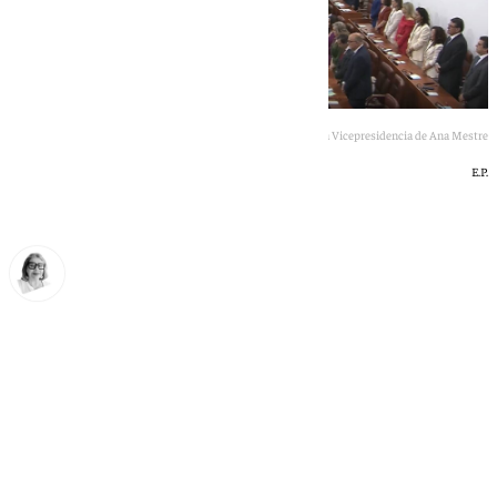
Cádiz cuenta con 15 parlamentarios y la Vicepresidencia de Ana Mestre
E.P.
Ana Villalta
jueves, 11 junio 2026, 14:30
Compartir: