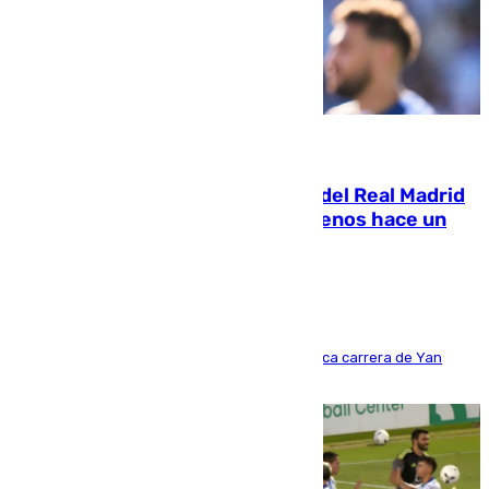
07.08.2026
El fichaje más caro de la historia del Real Madrid
costaba 105 millones de euros menos hace un
año y jugaba en Leganés
Del filial pepinero a récord absoluto: la meteórica carrera de Yan
Diomande en solo doce meses