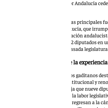
votos y 2 actas, mientras que Por Andalucía ce
solo escaño.
Ante la bajada generalizada de las principales fu
jornada la firma Adelante Andalucía, que irrump
14,36% de los sufragios. La formación andalucis
significativa representación de 2 diputados en 
carecía de actas al cierre de la pasada legislatura
Una bancada gaditana entre la experiencia 
El grupo de los 15 parlamentarios gaditanos des
combinación de experiencia institucional y renov
nuevo banquillo provincial arroja que nueve dipu
que garantiza la continuidad de la labor legislativa
suman dos parlamentarios que regresan a la cá