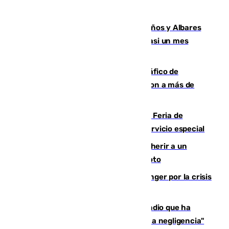
Los ministros Marlaska, Robles, Bolaños y Albares
comparecerán por las crisis de Ceuta casi un mes
después
Cae una de las mayores redes de tráfico de
personas y droga en España: introdujeron a más de
2.000 migrantes de forma ilegal
¿Hasta qué hora abre el Metro en la Feria de
Málaga? Consulta las frecuencias del servicio especial
Detenido un hombre en Málaga por herir a un
Guardia Civil tras atropellarle con su moto
El Barça cancela un amistoso en Tánger por la crisis
en la frontera con Ceuta
El acalde de Niebla cree que el incendio que ha
afectado a dos aldeas se originó "por una negligencia"