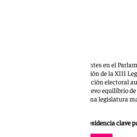
Cádiz cuenta con 15 representantes en el Parla
celebrarse el pleno de constitución de la XIII Legi
cuota fija asignada por la legislación electoral
109 escaños en la cámara. El nuevo equilibrio de 
buscar consensos amplios en una legislatura ma
mayorías absolutas.
Ana Mestre amarra una Vicepresidencia clave pa