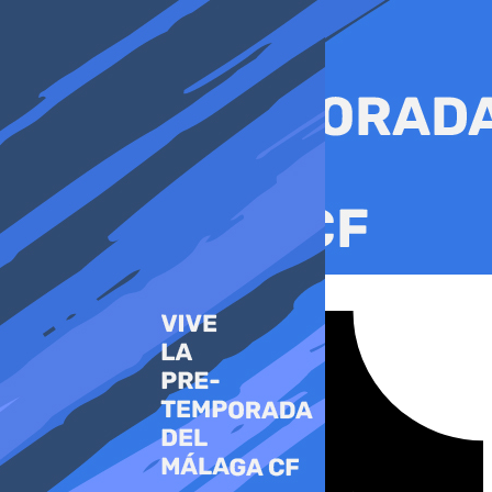
Ir
al
contenido
Tiktok