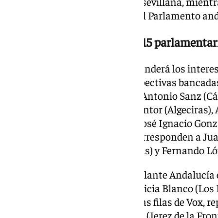
años de ausencia en la política sevillana, mien
debutan de forma absoluta en el Parlamento and
Los nombres propios de los 15 parlamentar
La delegación gaditana que defenderá los interes
nombres y apellidos en sus respectivas bancadas
delegación más numerosa con Antonio Sanz (Cádi
Ignacio Romaní (Cádiz), Pilar Pintor (Algeciras),
Auxiliadora Izquierdo (Rota) y José Ignacio Gonz
Por parte del PSOE, las actas corresponden a J
Sidonia), Rocío Arrabal (Algeciras) y Fernando Ló
La izquierda andalucista de Adelante Andalucía 
Ignacio González Sánchez y Leticia Blanco (Los B
oficialmente en la cámara. En las filas de Vox, r
acompañado de Noelia Campos (Jerez de la Fronte