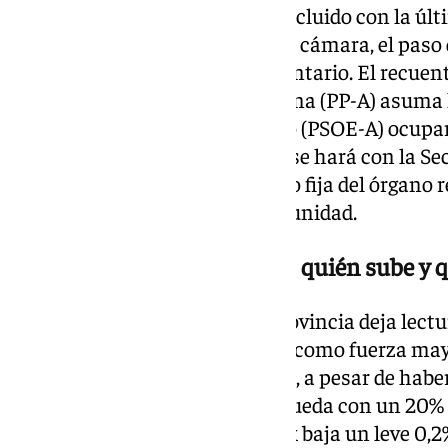
El pleno de constitución ha concluido con la úl
a elegir las tres secretarías de la cámara, el paso 
fuerzas del nuevo arco parlamentario. El recuent
malagueño José Ramón Carmona (PP-A) asuma la
que la granadina Olga Manzano (PSOE-A) ocupará
almeriense Julia Ibáñez (PP-A) se hará con la Se
nombramientos se cierra la foto fija del órgano re
los tiempos políticos de la comunidad.
El vuelco electoral gaditano: quién sube y 
El nuevo mapa político de la provincia deja lectu
El Partido Popular se consolida como fuerza mayo
votos, lo que le otorga 7 escaños, a pesar de hab
2022. Por su parte, el PSOE se queda con un 20%
punto y logrando 3 escaños. Vox baja un leve 0,2