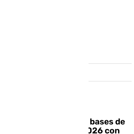
Andalucía
Córdoba adelanta las bases de
las Cruces de Mayo 2026 con