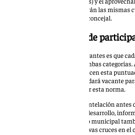
decoración natural (0-10 puntos) y el aprovecha
puntos). Los premios mantendrán las mismas cu
anterior, según ha avanzado el concejal.
Requisitos mínimos de particip
Una de las novedades más relevantes es que cad
mínimo de diez puntos entre ambas categorías. 
dos años consecutivos no alcancen esta puntu
cruz en el mismo lugar, que quedará vacante par
denominación social para eludir esta norma.
Además, el jurado avisará con antelación antes d
responsable pueda explicar su desarrollo, infor
correcta evaluación. El gobierno municipal tam
compromiso de no instalar nuevas cruces en el c