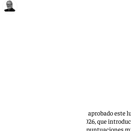
Francisco Marmolejo
lunes, 20 octubre 2025, 18:16
Compartir:
El
Ayuntamiento de Córdoba
ha aprobado este l
Municipal de Cruces de Mayo 2026, que introdu
sistema de premios y establece puntuaciones mí