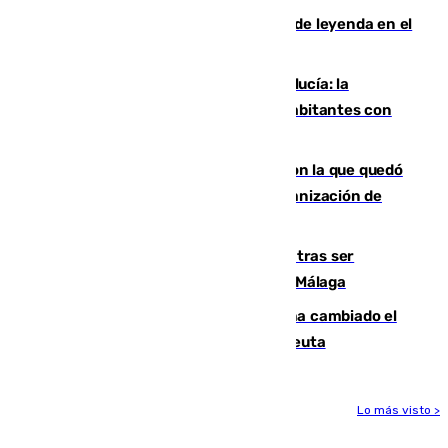
La familia Hernangómez: un legado de leyenda en el
mundo del baloncesto
Nuevo récord de población en Andalucía: la
comunidad supera los 8,7 millones de habitantes con
una alta tasa de extranjeros
Agrede sexualmente a una mujer con la que quedó
por Instagram: dos años prisión e indemnización de
9.000 euros
Un turista de 17 años, hospitalizado tras ser
atropellado a propósito en el Centro de Málaga
De bocadillos a lentejas y pollo: así ha cambiado el
menú de los militares desplegados en Ceuta
Lo más visto >