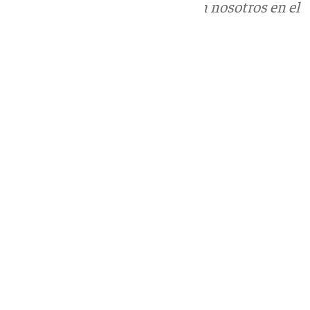
Puedes ponerte en contacto con nosotros en el
correo
informativos@101tv.es
Tags:
Últimas noticias