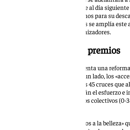
cesará a las 23:00 horas «porque al día siguiente
compromiso con todos los vecinos para su desca
plazo para presentar solicitudes se amplía este añ
para dar más tiempo a los organizadores.
Nuevas categorías de premios
El sistema de premios experimenta una reforma s
dos categorías principales. Por un lado, los «acc
con 700 euros para las primeras 45 cruces que 
mínima. Estos premios valorarán el esfuerzo e im
puntos), la participación de otros colectivos (0-3
decoración (0-5 puntos).
Por otro lado, se crearán «premios a la belleza» q