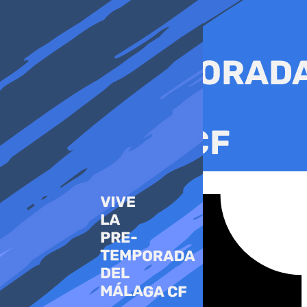
Ir
al
contenido
Tiktok