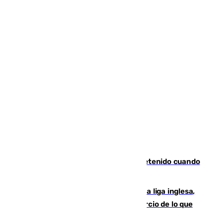
Mata a su expareja en Murcia y es detenido cuando
huía hacia Granada
El Boreham Wood, equipo de la quinta liga inglesa,
rechaza una oferta equivalente a un tercio de lo que
vale el club por un jugador