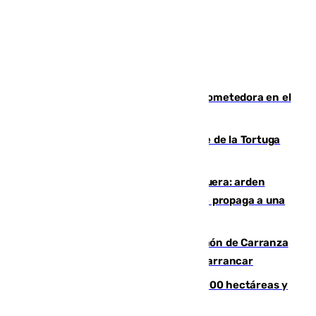
El año 2007, una generación muy prometedora en el
mundo del fútbol
Incendio forestal en el paraje Monte de la Tortuga
de Málaga
Incendio en un vertedero de Antequera: arden
chatarra, muebles y palets y el fuego se propaga a una
zona de monte
Las Palmas conquista el Trofeo Ramón de Carranza
y somete a un Cádiz que no termina de arrancar
El incendio de Niebla alcanza las 8.000 hectáreas y
mantiene desalojadas a 474 personas