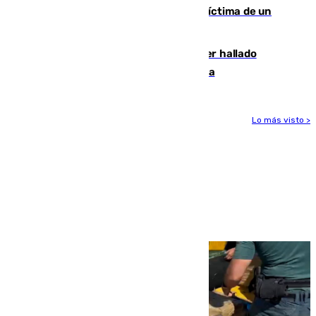
El tenista checho Lehecka, nueva víctima de un
Rafa Jódar que está siendo imparable
Muere un hombre de 58 años tras ser hallado
inconsciente en una piscina en Cómpeta
Lo más visto >
Más noticias
Ver más >