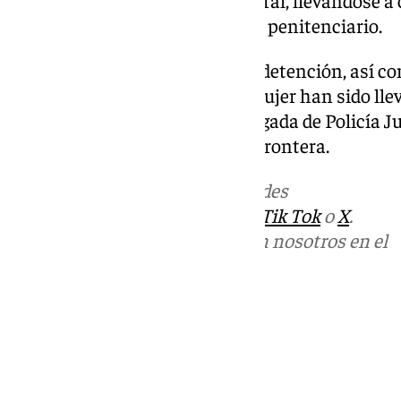
hasta la celebración de Juicio Oral, llevándose a
inmediato ingreso en un centro penitenciario.
Las gestiones de localización y detención, así c
Juzgado de Violencia sobre la Mujer han sido lle
Familia y Mujer UFAM de la Brigada de Policía Ju
Policía Nacional de Jerez de la Frontera.
Más noticias de
101TV
en las redes
sociales:
Instagram
,
Facebook
,
Tik Tok
o
X
.
Puedes ponerte en contacto con nosotros en el
correo
informativos@101tv.es
Tags:
Últimas noticias