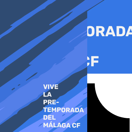
Ir
al
contenido
Tiktok