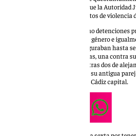
prohibición de comunicación, que la Autoridad J
presunta responsabilidad en actos de violencia d
El detenido, al que le figuran ocho detenciones p
Cádiz por delitos de violencia de género e igua
medidas judiciales, y al que le figuraban hasta se
dos de alejamiento por amenazas, una contra su 
varón vecino de Cádiz capital, otras dos de alej
domicilio y puesto de trabajo de su antigua pare
de entrada a la propia ciudad de Cádiz capital.
Además, también le figuraba una sexta por tener