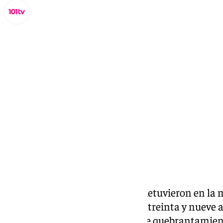
Lynx Devs
viernes, 31 enero 2025, 13:24
Compartir:
Agentes de la
Policía Nacional
detuvieron en la 
de enero en
Jerez
, a un varón de treinta y nueve
autor de un delito continuado de quebrantamient