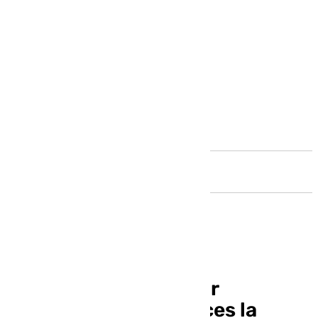
Andalucía
Detenido en Jerez por
quebrantar varias veces la