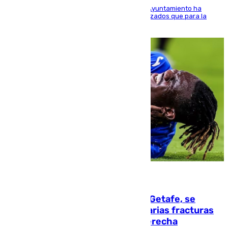
El Área de Sostenibilidad Medioambiental del Ayuntamiento ha
realizado una red de espacios frescos y señalizados que para la
población evite el calor
08.08.2026
Christantus Uche, delantero del Getafe, se
perderá toda la temporada por varias fracturas
en los ligamentos de su rodilla derecha