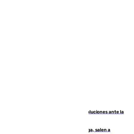
Más de 15.000 ceutíes claman por soluciones ante la
crisis migratoria
Los vecinos de Pedregalejo en Málaga, salen a