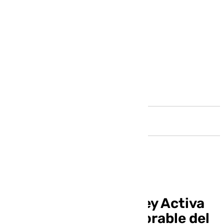
Andalucía
El anteproyecto de Ley Activa
recibe el informe favorable del