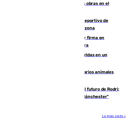
protestar en contra del resultado de las obras en el
paseo marítimo
Un incendio en un local del puerto deportivo de
Fuengirola genera una gran susto en la zona
Daniel Mérida derriba a Griekspoor y firma en
Montreal el mejor resultado de su carrera
Dos personas mueren y tres son heridas en un
accidente de tráfico en Utrera
Estudiarán el comportamiento de varios animales
durante el eclipse
Maresca evita pronunciarse sobre el futuro de Rodri:
"Por el momento, el viernes estará en Mánchester"
Lo más visto >