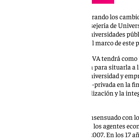
La nueva normativa irá incorporando los cambios
informes y sobre los que la Consejería de Unive
trasladar a los rectores de las universidades púb
encuentros que se celebren en el marco de este 
El documento sobre la Ley ACTIVA tendrá como 
la excelencia de la investigación para situarla 
y fomentar la conexión entre universidad y empr
facilitar la colaboración público-privada en la f
como favorecer la internacionalización y la inte
andaluza.
El anteproyecto, que ha sido consensuado con l
andaluz del conocimiento y con los agentes econó
actual marco legal que data de 2007. En los 17 añ