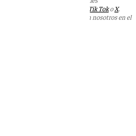
Más noticias de
101TV
en las redes
sociales:
Instagram
,
Facebook
,
Tik Tok
o
X
.
Puedes ponerte en contacto con nosotros en el
correo
informativos@101tv.es
Tags:
Últimas noticias