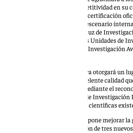
mayor nivel de impacto y competitividad en su c
reconociéndolos mediante una certificación ofic
objetivos y homologables en el escenario intern
integrado por el Instituto Andaluz de Investiga
Excelencia en Investigación, las Unidades de In
aquellos agentes y Unidades de Investigación A
correspondiente certificación.
Por otro lado, la futura Ley Activa otorgará un lu
investigación biomédica de excelente calidad qu
implementado en Andalucía, mediante el recono
denominado Sistema Andaluz de Investigación Pú
extensa red de infraestructuras científicas exis
De igual modo, el texto legal propone mejorar l
del conocimiento, con la creación de tres nuevo