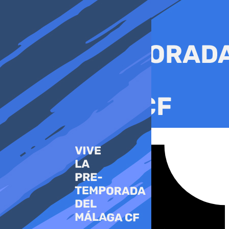
Ir
al
contenido
Tiktok