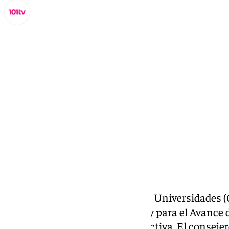
Lynx Devs
miércoles, 5 febrero 2025, 17:53
Compartir:
El Pleno del Consejo Andaluz de Universidades 
favorable al anteproyecto de Ley para el Avance de
Innovación de Andalucía, Ley Activa. El conseje