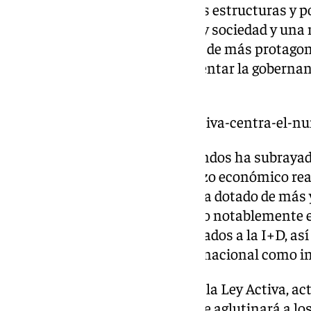
la región necesita actualizar sus estructuras y 
entre universidades, empresas y sociedad y una 
conocimiento, además de dotar de más protagoni
inversión de I+D+I y de incrementar la gobernan
del conocimiento.
https://www.101tv.es/la-ley-activa-centra-el-
En ese sentido, Gómez Villamandos ha subrayado
transcurrido y gracias al esfuerzo económico re
autonómica, la comunidad se ha dotado de más 
científico-técnicas, ha avanzado notablemente e
de sus recursos humanos dedicados a la I+D, as
científica y en visibilidad tanto nacional como i
El nuevo marco normativo, con la Ley Activa, ac
Investigación de Excelencia, que aglutinará a l