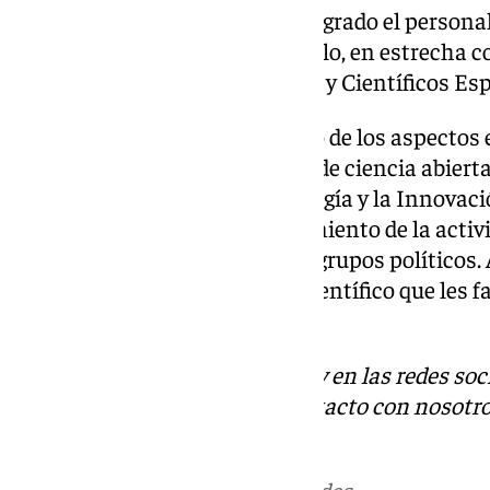
el Exterior, en la que estará integrado el persona
labores fuera de España, todo ello, en estrecha c
Asociaciones de Investigadores y Científicos Esp
La divulgación científica es otro de los aspectos
que plantea un plan específico de ciencia abiert
Oficina de la Ciencia, la Tecnología y la Innova
propiciar el diálogo y el conocimiento de la activ
en la región entre los distintos grupos políticos
ofrecerles informes con rigor científico que les 
en el conocimiento.
Descubre más noticias de 101Tv en las redes soc
Tok
o
X
. Puedes ponerte en contacto con nosotro
informativos@101tv.es