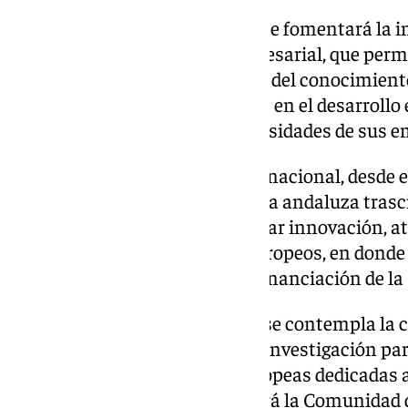
En el ámbito privado, también se fomentará la in
de las Unidades de I+D+I Empresarial, que permit
a incentivos dirigidos a agentes del conocimient
focalizarán fundamentalmente en el desarrollo 
orientadas a satisfacer las necesidades de sus e
En cuanto a la proyección internacional, desde 
considera esencial que la ciencia andaluza trasc
comunidad sea capaz de exportar innovación, atr
aquellos órganos, sobre todo europeos, en dond
trascendentales relativas a la financiación de la
Para ello, en este anteproyecto se contempla la 
Europea de Coordinación de la Investigación par
alguna de las instituciones europeas dedicadas 
marco. La norma también creará la Comunidad 