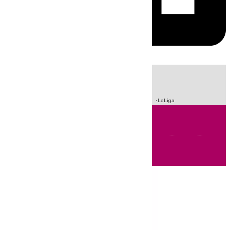
HOY
|
Incendios
Sucesos
Crisis Migratoria en Ceuta
Fútbol
LaLiga
Andalucía