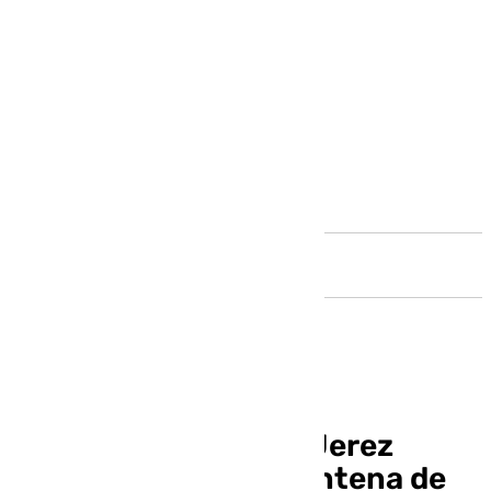
Andalucía
El Ayuntamiento de Jerez
denunciará a una veintena de