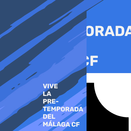
Ir
al
contenido
Tiktok