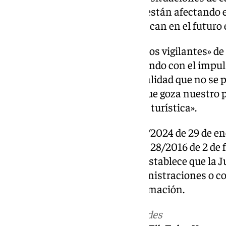
de alojamientos turísticos que están afectando 
ciudades españolas se reproduzcan en el futuro 
Por ello, según ha dicho, «estamos vigilantes» de
Andalucía y en este caso «contando con el impul
«acabar con situaciones de ilegalidad que no se 
contra de la buena salud de la que goza nuestro 
económico y social, la industria turística».
Cabe recordar que el Decreto 31/2024 de 29 de e
adicional primera en el Decreto 28/2016 de 2 de f
viviendas de uso turístico, que establece que la
de colaboración con otras administraciones o c
facilitar el intercambio de información.
Más noticias de
101TV
en las redes