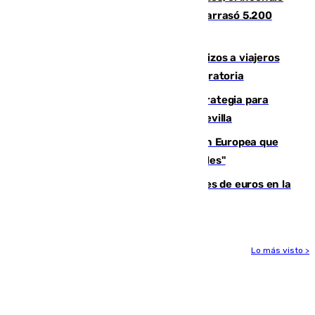
que acabó con la vida de 14 personas y arrasó 5.200
hectáreas
España establece controles fronterizos a viajeros
procedentes de Italia por la presión migratoria
El Ayuntamiento desarrolla una estrategia para
recuperar la identidad patrimonial de Sevilla
España e Italia garantizan a la Unión Europea que
sus controles fronterizos son "temporales"
Sevilla ha invertido más de 6 millones de euros en la
transformación de su casco histórico
Lo más visto >
Más noticias