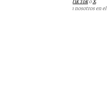
sociales:
Instagram
,
Facebook
,
Tik Tok
o
X
.
Puedes ponerte en contacto con nosotros en el
correo
informativos@101tv.es
Tags:
Últimas noticias