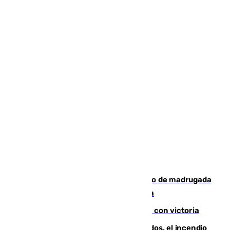
Muere un peatón tras ser atropellado de madrugada
en la carretera A-7 a su paso por Málaga
El Granada cierra su puesta a punto con victoria
Un mes de la tragedia de Los Gallardos, el incendio