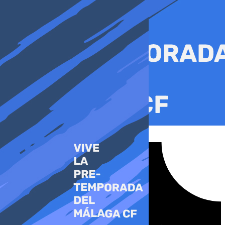
Ir
al
contenido
Tiktok