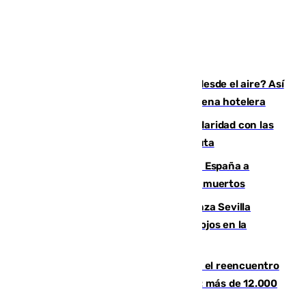
¿200.000 euros para ver el eclipse desde el aire? Así
es el exclusivo pack que ofrece una cadena hotelera
Concentración en Algeciras en solidaridad con las
víctimas de la crisis humanitaria en Ceuta
Sánchez traslada la "solidaridad" de España a
Colombia tras el terremoto que deja 111 muertos
El humo del incendio de Niebla alcanza Sevilla
mientras el fuego obliga a nuevos desalojos en la
provincia
La Rosaleda, aún lejos del lleno para el reencuentro
con el Málaga en el Trofeo Costa del Sol: más de 12.000
entradas disponibles