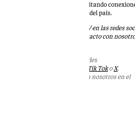
de alta velocidad española, facilitando conexion
las principales ciudades del sur del país.
Descubre más noticias de 101TV en las redes soc
Tok
o
X
. Puedes ponerte en contacto con nosotro
correo
informativos@101tv.es
Más noticias de
101TV
en las redes
sociales:
Instagram
,
Facebook
,
Tik Tok
o
X
.
Puedes ponerte en contacto con nosotros en el
correo
informativos@101tv.es
Tags:
Últimas noticias