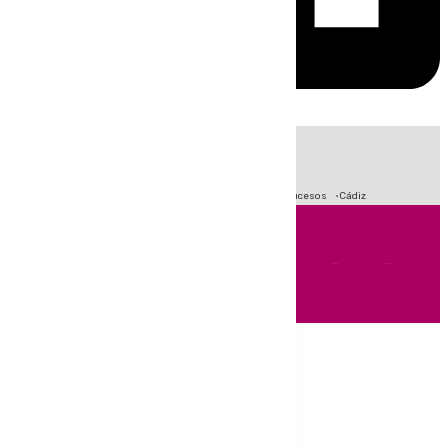
HOY
|
Crisis Migratoria en Ceuta
Fútbol
Primera División
Sucesos
Cádiz
Andalucía