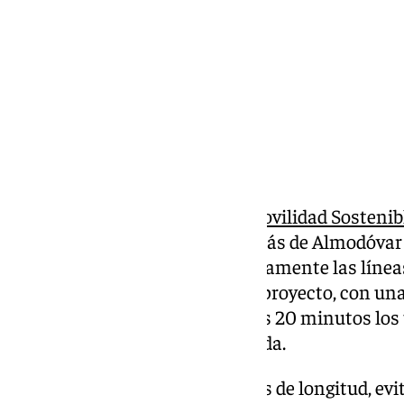
Compartir:
El
ministro de Transportes y Movilidad Sostenib
viernes las obras del nuevo baipás de Almodóvar
ferroviario que conectará directamente las línea
Sevilla y Córdoba-Málaga. Este proyecto, con una
euros, permitirá reducir en unos 20 minutos los t
las ciudades de Málaga y Granada.
El baipás, de casi dos kilómetros de longitud, ev