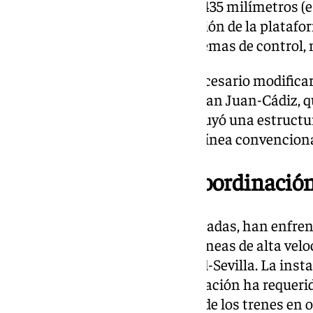
en vía única con un ancho de 1.435 milímetros (e
velocidad), incluye la construcción de la platafo
vías, la electrificación y los sistemas de control
Para integrar este ramal, fue necesario modifica
línea convencional Alcázar de San Juan-Cádiz, que
milímetros). Además, se construyó una estructur
cruce del nuevo ramal sobre la línea convenciona
Desafíos técnicos y coordinació
Las obras, que están casi finalizadas, han enfren
alta densidad de tráfico en las líneas de alta vel
renovaciones en la línea Madrid-Sevilla. La insta
catenaria y sistemas de señalización ha requeri
para no interrumpir el servicio de los trenes en 