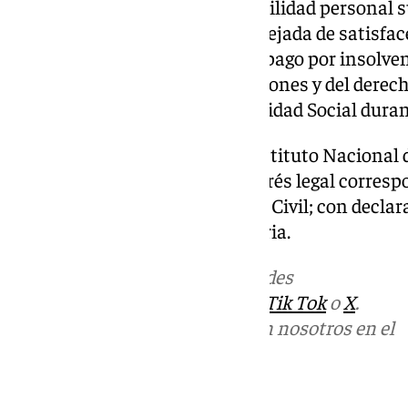
149.328,73 euros, con responsabilidad personal s
por cada cien euros o fracción dejada de satisface
correspondiente, en caso de impago por insolvenc
posibilidad de obtener subvenciones y del derecho
incentivos fiscales o de la Seguridad Social dura
Igualmente, indemnizará al Instituto Nacional d
de 103.869,03 euros, más el interés legal corres
576 de la Ley de Enjuiciamiento Civil; con declar
subsidiaria de la entidad bancaria.
Más noticias de
101TV
en las redes
sociales:
Instagram
,
Facebook
,
Tik Tok
o
X
.
Puedes ponerte en contacto con nosotros en el
correo
informativos@101tv.es