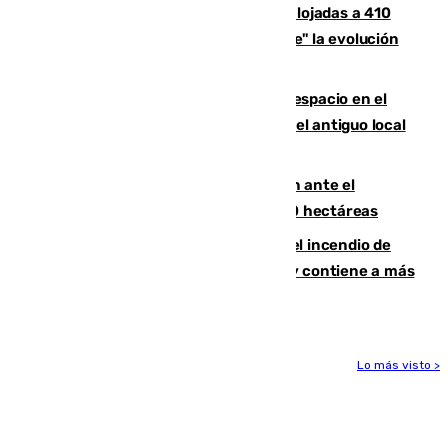
El incendio de Niebla mantiene desalojadas a 410
personas que siguen con "incertidumbre" la evolución
del viento
Las marcas internacionales ganan espacio en el
Centro de Málaga: la Tagliatella abre en el antiguo local
de Vox Sports Bar
Moreno pide extremar la precaución ante el
incendio de Niebla, que supera las 4.000 hectáreas
340 personas más desalojadas por el incendio de
Niebla, que mantiene a 410 evacuadas y contiene a más
de 500 efectivos trabajando
Lo más visto >
Más noticias