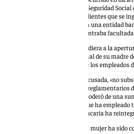
abril de 2019, no comunicó a la Seguridad Social
su antojo las sumas correspondientes que se in
corriente abierta desde antes en una entidad banca
fallecida y en la que ella se encontraba faculta
No consta que la acusada procediera a la apertu
utilizando el documento nacional de su madre de
aprovechando la falta de celo de los empleados d
Con la conducta omisiva de la acusada, «no sub
incumplimiento de los deberes reglamentarios de
perceptora de la pensión», se apoderó de una sum
cantidad de 149.328,73 euros, «que ha empleado 
beneficio», si bien la entidad bancaria ha reinteg
Además de la pena de prisión, la mujer ha sido 