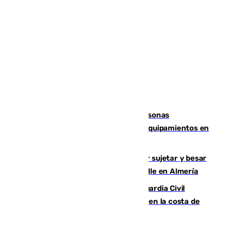
Emvisesa refuerza la atención a personas
vulnerables con cesión de viviendas y equipamientos en
Sevilla
Condenado a dos años de cárcel por sujetar y besar
a una menor tras abordarla en plena calle en Almería
Persecución en Punta Umbría: la Guardia Civil
interviene más de 800 kilos de cocaína en la costa de
Huelva