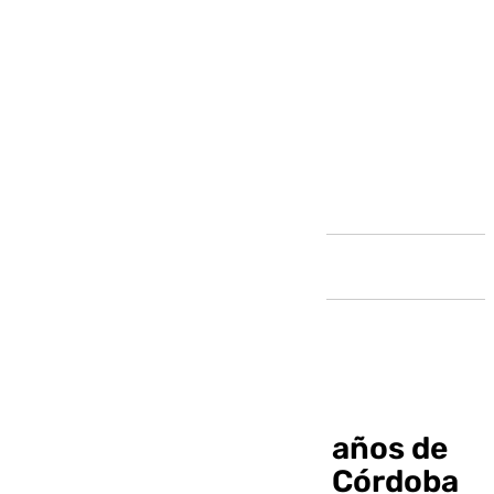
Andalucía
El TSJA confirma dos años de
cárcel a una mujer de Córdoba