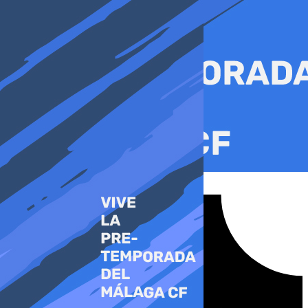
Ir
al
contenido
Tiktok