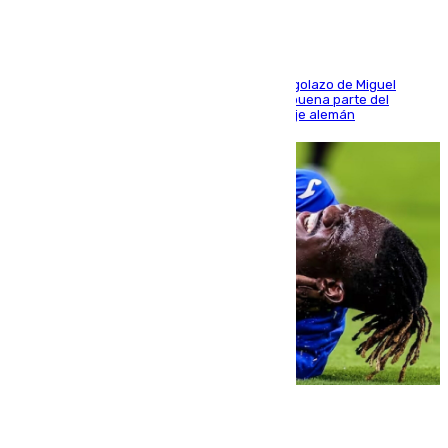
El conjunto de Luis García se adelantó con un golazo de Miguel
Sierra y ofreció buenas sensaciones durante buena parte del
encuentro, pero acabó cediendo ante el empuje alemán
08.08.2026