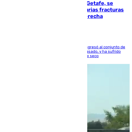
Christantus Uche, delantero del Getafe, se
perderá toda la temporada por varias fracturas
en los ligamentos de su rodilla derecha
El centrocampista reconvertido en atacante regresó al conjunto de
la capital, después de salir obligado el curso pasado, y ha sufrido
una lesión que lo mantendrá un año en el dique seco