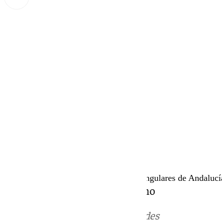
Miguel Alfonso
lunes, 2 septiembre 2024, 17:00
Compartir:
Feria de Agosto | Archidona | Fiestas singulares de Andalucí
Presentado por Cristina Bejarano
Más noticias de
101TV
en las redes