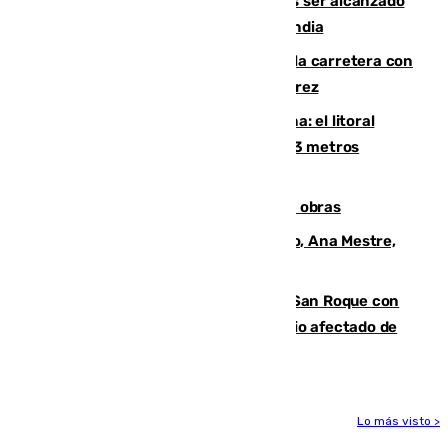
Un futbolista de 24 años muere tras ser alcanzado
por un rayo durante un partido en Tailandia
Muere un conductor tras salirse de la carretera con
su turismo en la A-480 a la altura de Jerez
Julio supera a junio en basura marina: el litoral
occidental malagueño recoge más de 33 metros
cúbicos de residuos
El Cádiz se afila ante un Granada en obras
La nueva presidenta del Parlamento, Ana Mestre,
hace parada institucional en Cádiz
Estabilizado el incendio forestal de San Roque con
19 familias aún desalojadas y un domicilio afectado de
gravedad
Lo más visto >