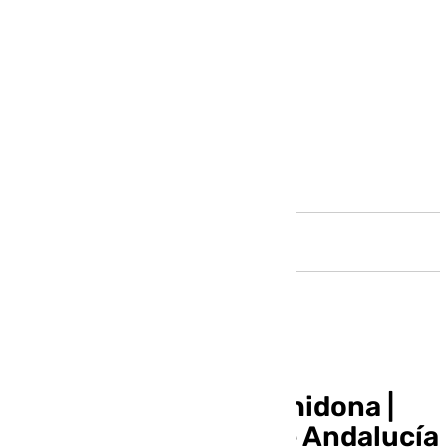
Andalucía
Feria de Agosto | Archidona |
Fiestas singulares de Andalucía