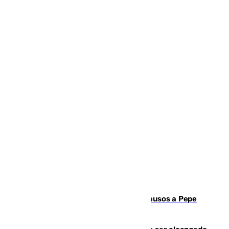
Granada despide con lágrimas y aplausos a Pepe
Habichuela