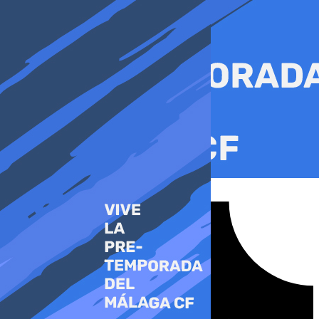
Ir
al
contenido
Tiktok