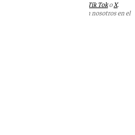
sociales:
Instagram
,
Facebook
,
Tik Tok
o
X
.
Puedes ponerte en contacto con nosotros en el
correo
informativos@101tv.es
Tags:
Fiestas Singulares de Andalucía
Últimas noticias