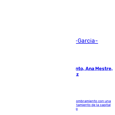
Más noticias
Ver más >
05.08.2026
La nueva presidenta del Parlamento, Ana Mestre,
hace parada institucional en Cádiz
Ana Mestre estrena su agenda oficial tras su nombramiento con una
doble visita a la Diputación Provincial y al Ayuntamiento de la capital
para sellar una etapa de colaboración y diálogo