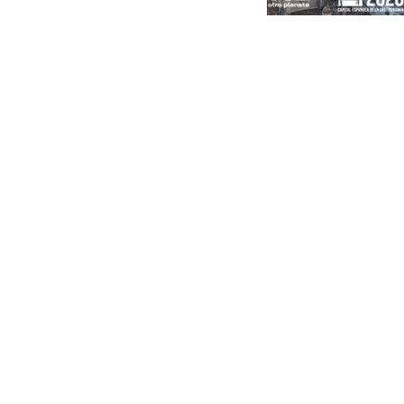
Portada
Andalucía
Sevilla
Málaga
Granada
España
Internacional
Economía
Sociedad
Cultura
Deportes
Real Betis