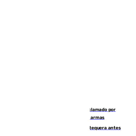
Detienen en Málaga a un fugitivo reclamado por
Colombia por homicidio y transporte de armas
Prueba final del Granada ante el Antequera antes
del inicio de la Liga