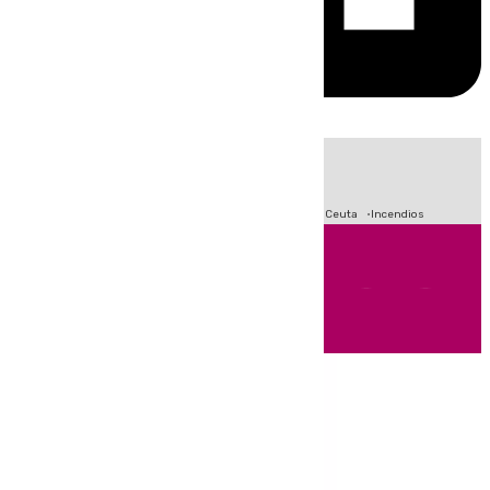
HOY
|
Fútbol
Sucesos
Primera División
Crisis Migratoria en Ceuta
Incendios
Andalucía