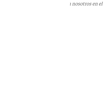
Puedes ponerte en contacto con nosotros en el
correo
informativos@101tv.es
Tags:
Fiestas Singulares de Andalucía
Últimas noticias