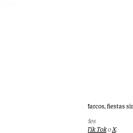
Miguel Alfonso
sábado, 21 septiembre 2024, 10:02
Compartir:
Feria de la Villa Cuevas de San Marcos, fiestas s
Más noticias de
101TV
en las redes
sociales:
Instagram
,
Facebook
,
Tik Tok
o
X
.