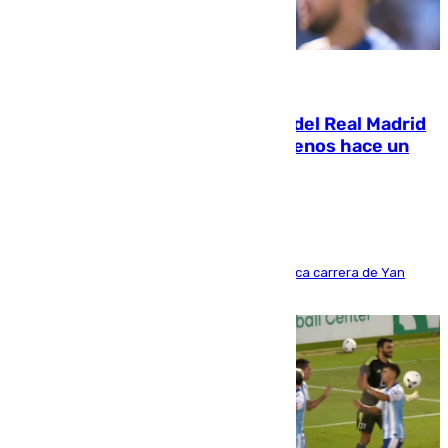
07.08.2026
El fichaje más caro de la historia del Real Madrid
costaba 105 millones de euros menos hace un
año y jugaba en Leganés
Del filial pepinero a récord absoluto: la meteórica carrera de Yan
Diomande en solo doce meses