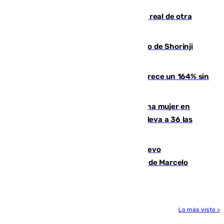
Ceuta se prepara ante la posibilidad real de otra
entrada masiva el 15 de agosto
Cártama, protagonista en el Europeo de Shorinji
Kempo celebrado en Berlín
La llegada de inmigrantes a Ceuta crece un 164% sin
contar la entrada masiva
Igualdad confirma el asesinato de una mujer en
Benahavís como violencia machista y eleva a 36 las
víctimas en 2026
El exdelantero Diego Forlán es el nuevo
seleccionador de Uruguay tras la salida de Marcelo
Bielsa
Lo más visto >