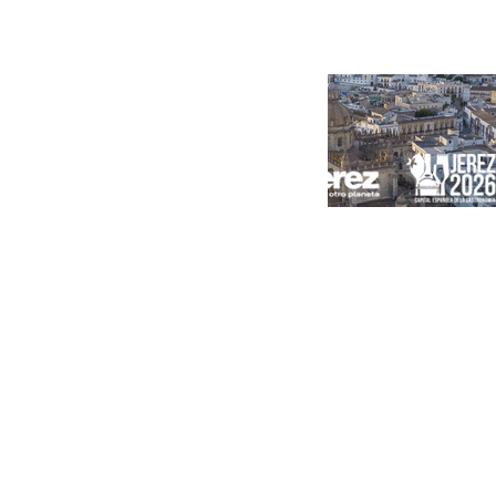
Portada
Andalucía
Sevilla
Málaga
Granada
España
Internacional