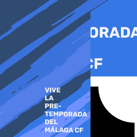
Ir
al
contenido
Tiktok