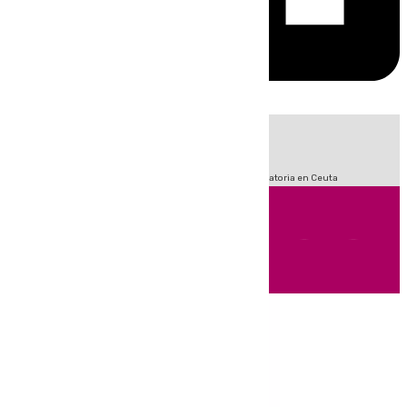
HOY
|
Sucesos
Fútbol
LaLiga
Primera División
Crisis Migratoria en Ceuta
Andalucía