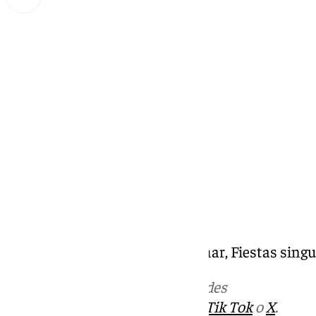
Miguel Alfonso
sábado, 14 septiembre 2024, 12:42
Compartir:
Fiesta del Ajoblanco de Almarchar, Fiestas sing
Más noticias de
101TV
en las redes
sociales:
Instagram
,
Facebook
,
Tik Tok
o
X
.