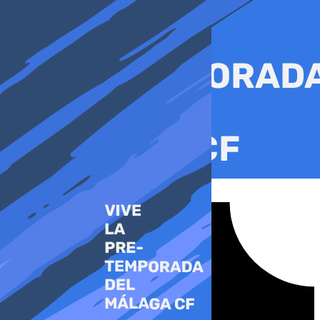
Ir
al
contenido
Tiktok