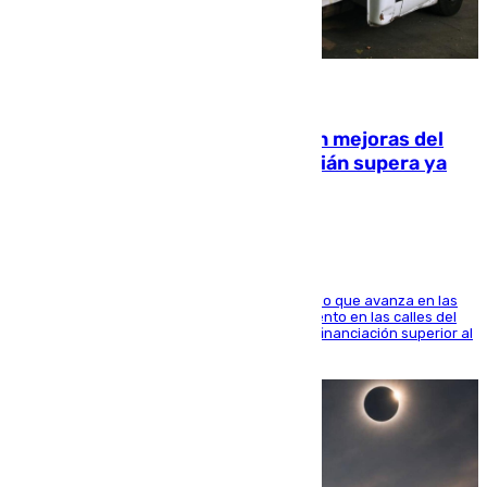
08.08.2026
La inversión del Ayuntamiento en mejoras del
entorno del Prado de San Sebastián supera ya
1.600.000 euros
El consistorio, a través de Emasesa, ha indicado que avanza en las
obras de renovación de las redes de saneamiento en las calles del
entorno del Prado, contando la zona con una financiación superior al
millón y medio de euros