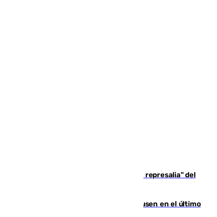
Italia responde ante las "medidas de represalia" del
Gobierno de Sánchez
El Sevilla se desinfla ante el Leverkusen en el último
ensayo (1-2)