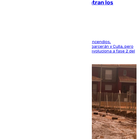
evolucionan positivamente y centran los
esfuerzos en Tírig
La UME se suma al operativo de control de los incendios,
progresando adecuadamente los de Sierra Engarcerán y Culla, pero
centrando todo el empeño en el de Culla, que evoluciona a fase 2 del
PEIF