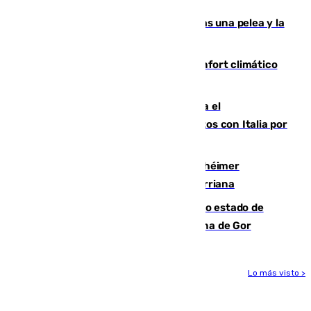
Tensión en la prisión de Alhaurín tras una pelea y la
incautación de un punzón
Málaga contabiliza 148 zonas de confort climático
para enfrentar las altas temperaturas
Marlaska notifica a la Unión Europea el
restablecimiento de controles fronterizos con Italia por
vía aérea y marítima
Hallan sin vida al granadino con Alzhéimer
desaparecido hace una semana en Churriana
Encuentran un cadáver en avanzado estado de
descomposición en la localidad granadina de Gor
Lo más visto >
Más noticias