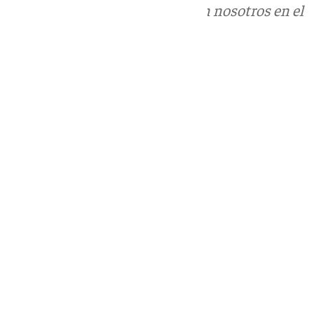
Puedes ponerte en contacto con nosotros en el
correo
informativos@101tv.es
Tags:
Fiestas Singulares de Andalucía
Últimas noticias