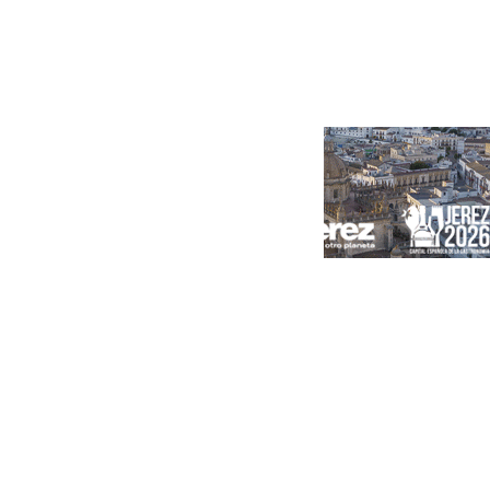
Portada
Andalucía
Sevilla
Málaga
Granada