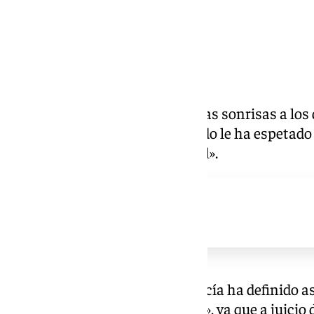
José Ignacio García ha sacado las sonrisas a los 
Parlamento de Andalucía cuando le ha espetad
vende motos, un gran comercial».
El portavoz de Adelante Andalucía ha definido as
investidura como un «vendedor», ya que a juicio d