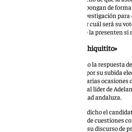
grupos parlamentarios que propongan de forma 
creación de una comisión de investigación para 
cuestión, y le ha retado a aclarar cuál será su vot
la misma junto a los grupos que la presenten si 
«Usted es del andalucismo chiquitito»
«Sea humilde en el éxito», ha sido la respuesta 
hacia García, al que ha alabado por su subida el
un toque al que ha definido en varias ocasiones
su rival. El popular le ha pedido al líder de Adel
haga brochazos» sobre la sociedad andaluza.
«Creo que no tiene razón», le ha dicho el candida
García asegurando que sí habló de cuestiones co
cuestiones de igualdad durante su discurso de p