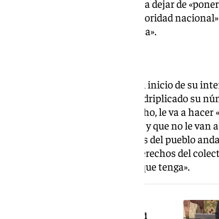
indicándole al candidato del PP a dejar de «poners
sostener que el principio de «prioridad nacional»
formación es «un invento racista».
«Oposición a dos manos»
García ha advertido a Moreno al inicio de su int
Adelante Andalucía, que ha cuadriplicado su nú
legislatura, pasando de dos a ocho, le va a hace
Gobierno que pueda conformar, y que no le van a 
clase trabajadora, a los derechos del pueblo andal
tampoco a las mujeres, «a los derechos del colect
andaluz, «tenga el color de piel que tenga».
NOTICIA RELACIONADA
Maíllo, contundente con la «prioridad