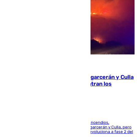
08.08.2026
Incendios de Castellón: Sierra Engarcerán y Culla
evolucionan positivamente y centran los
esfuerzos en Tírig
La UME se suma al operativo de control de los incendios,
progresando adecuadamente los de Sierra Engarcerán y Culla, pero
centrando todo el empeño en el de Culla, que evoluciona a fase 2 del
PEIF