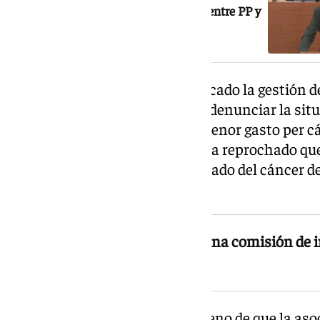
nacional» que marca la negociación entre PP y
Vox: «Es una idea racista y fascista»
El portavoz de Adelante ha criticado la gestión
sanidad -haciendo hincapié en denunciar la situa
afear que Andalucía tenga «el menor gasto per cá
la FP o la vivienda, así como le ha reprochado qu
los fallos del «escándalo del cribado del cáncer
días» desde que se conoció.
Adelante Andalucía ha pedido una comisión de in
cribados del cáncer de mama
En ese punto, ha avisado a Moreno de que la as