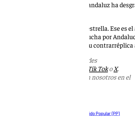
Momento en el que líder del PP andaluz ha desgr
en este aspecto.
«Usted es del blanquiverde y la estrella. Ese es el
moderación, la sensatez y que lucha por Andalucí
concluido Juanma Moreno en su contrarréplica 
Más noticias de
101TV
en las redes
sociales:
Instagram
,
Facebook
,
Tik Tok
o
X
.
Puedes ponerte en contacto con nosotros en el
correo
informativos@101tv.es
Tags:
Adelante Andalucía
Juanma Moreno
Partido Popular (PP)
Últimas noticias