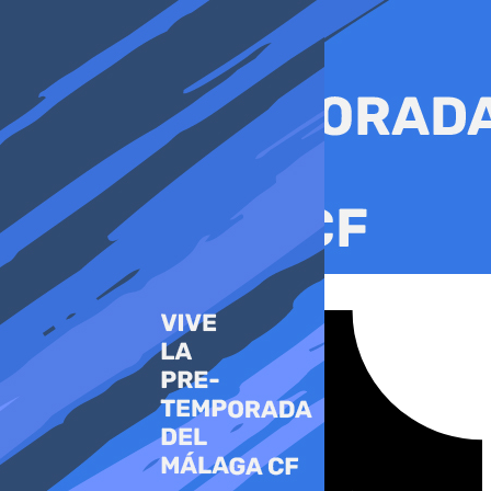
Ir
al
contenido
Tiktok