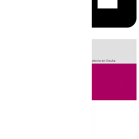
HOY
|
Sucesos
Fútbol
LaLiga
Primera División
Crisis Migratoria en Ceuta
Andalucía