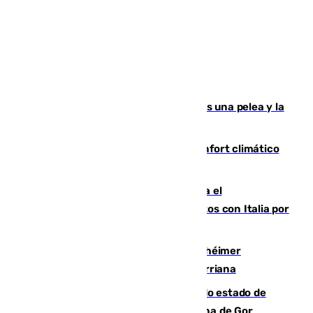
Tensión en la prisión de Alhaurín tras una pelea y la
incautación de un punzón
Málaga contabiliza 148 zonas de confort climático
para enfrentar las altas temperaturas
Marlaska notifica a la Unión Europea el
restablecimiento de controles fronterizos con Italia por
vía aérea y marítima
Hallan sin vida al granadino con Alzhéimer
desaparecido hace una semana en Churriana
Encuentran un cadáver en avanzado estado de
descomposición en la localidad granadina de Gor