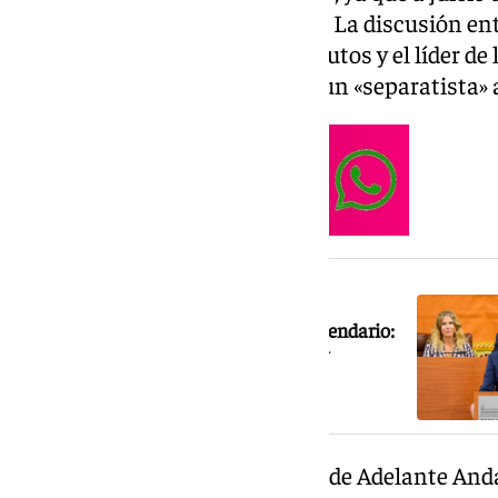
consiste en «comprar y vender». La discusión ent
elevando con el paso de los minutos y el líder de 
preguntar a su adversario si es un «separatista»
NOTICIA RELACIONADA
Juanma Moreno ‘amenaza’ con el calendario:
repetición electoral el 25 de octubre y
‘desgobierno’ hasta Navidad
Empezaba su turno el portavoz de Adelante Andal