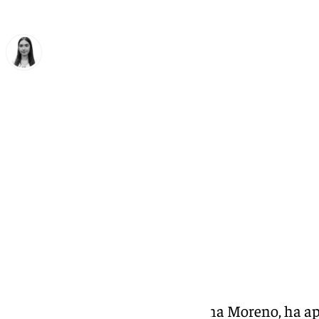
Laura Flores
viernes, 17 abril 2026, 14:04
Compartir:
El presidente de la
Junta
, Juanma Moreno, ha apl