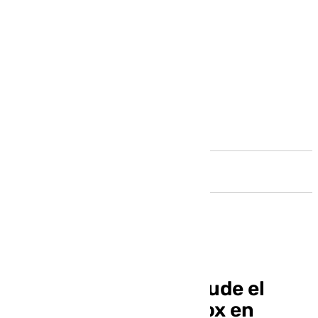
Andalucía
Juanma Moreno aplaude el
acuerdo entre PP y Vox en