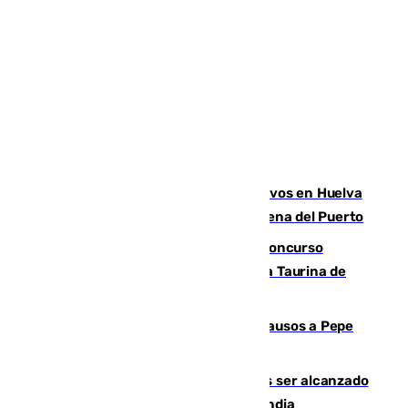
El Infoca mantiene más de 30 efectivos en Huelva
por el quinto incendio en 15 días en Lucena del Puerto
La adrenalina y las acrobacias del Concurso
Nacional de Recortadores abren la Feria Taurina de
Málaga
Granada despide con lágrimas y aplausos a Pepe
Habichuela
Un futbolista de 24 años muere tras ser alcanzado
por un rayo durante un partido en Tailandia