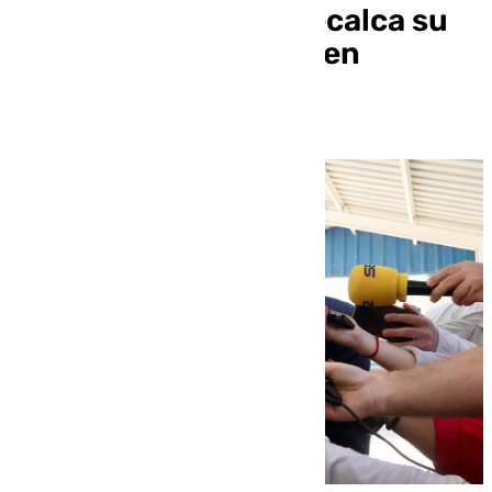
Extremadura, pero recalca su
deseo por «gobernar en
solitario»