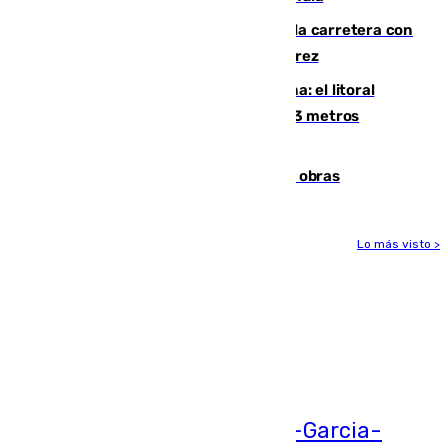
Muere un conductor tras salirse de la carretera con
su turismo en la A-480 a la altura de Jerez
Julio supera a junio en basura marina: el litoral
occidental malagueño recoge más de 33 metros
cúbicos de residuos
El Cádiz se afila ante un Granada en obras
Lo más visto >
Más noticias
Ver más >