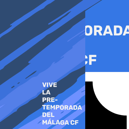
Ir
al
contenido
Tiktok