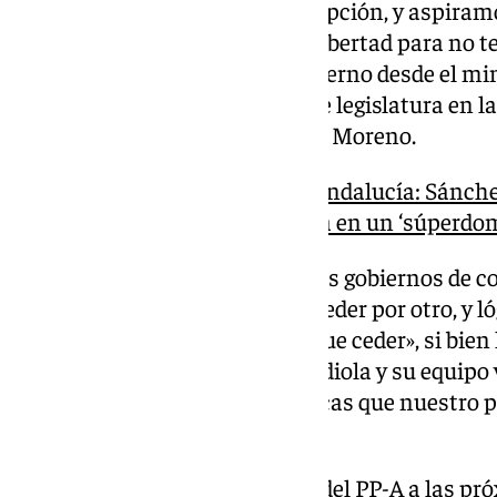
«En Andalucía buscamos otra opción, y aspiramo
solitario, a ser libres y tener la libertad para no 
meses, poder constituir un gobierno desde el 
lo largo de estos cuatro años» de legislatura en 
mayoría absoluta, ha abundado Moreno.
Primer pulso electoral en Andalucía: Sánchez
arranque de la precampaña en un ‘súperdo
Moreno ha remarcado que en los gobiernos de co
por un lado y otros tienen que ceder por otro, y
gobierno de coalición se tiene que ceder», si bie
«convencido de que María Guardiola y su equipo v
adelante con las políticas clásicas que nuestro p
representa».
Dicho esto, el líder y candidato del PP-A a las 