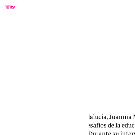
Lynx Devs
viernes, 7 marzo 2025, 12:13
Compartir:
El presidente de la Junta de Andalucía, Juanma 
Gobierno andaluz afronta los desafíos de la educ
convertirlos en oportunidades. Durante su inter