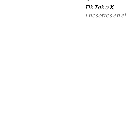
sociales:
Instagram
,
Facebook
,
Tik Tok
o
X
.
Puedes ponerte en contacto con nosotros en el
correo
informativos@101tv.es
Tags:
Últimas noticias