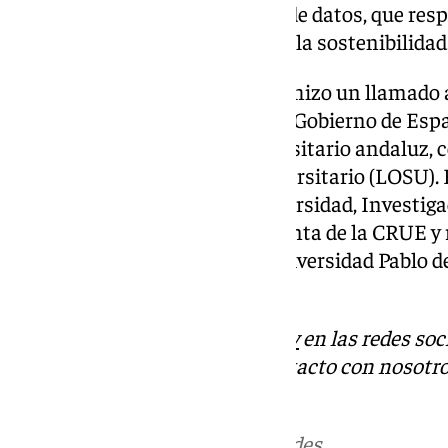
inteligencia artificial y ciencia de datos, que r
mercado laboral y a los retos de la sostenibilidad
Para concluir, Juanma Moreno hizo un llamado a 
Administraciones Públicas y el Gobierno de Esp
fortaleciendo el sistema universitario andaluz, c
Ley Orgánica del Sistema Universitario (LOSU). 
presentes el consejero de Universidad, Investiga
Gómez Villamandos; la presidenta de la CRUE y 
I, Eva Alcón, y el rector de la Universidad Pablo d
otros.
Descubre más noticias de
101Tv
en las redes soc
Tok
o
X
. Puedes ponerte en contacto con nosotro
informativos@101tv.es
Más noticias de
101TV
en las redes