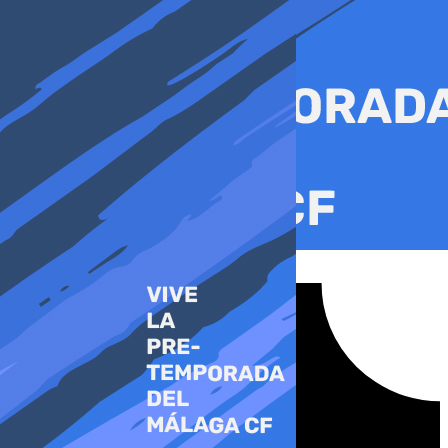
Ir
al
contenido
Tiktok