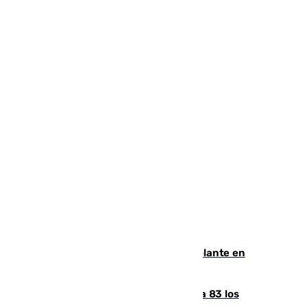
Muere un hombre de un infarto al volante en
Granada
La crisis migratoria de Ceuta eleva a 83 los