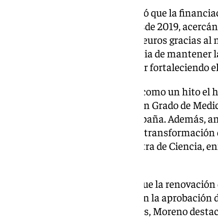
En este sentido, Moreno subrayó que la financiac
ha incrementado en un 26% desde 2019, acercándo
alcanzará los 1.726 millones de euros gracias al
Asimismo, resaltó la importancia de mantener la 
eficacia en la gestión para seguir fortaleciendo e
El presidente también destacó como un hito el h
andaluzas cuenten ahora con un Grado de Medic
paliar la falta de médicos en España. Además, 
nuevas leyes para consolidar la transformación 
la nueva Ley de Universidad y otra de Ciencia, en
apoyo a los investigadores.
Otro de los avances señalados fue la renovación
catorce años de congelación, con la aprobación 
el periodo 2025-2028. Entre ellas, Moreno desta