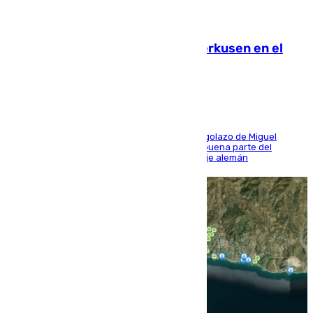
08.08.2026
El Sevilla se desinfla ante el Leverkusen en el
último ensayo (1-2)
El conjunto de Luis García se adelantó con un golazo de Miguel
Sierra y ofreció buenas sensaciones durante buena parte del
encuentro, pero acabó cediendo ante el empuje alemán