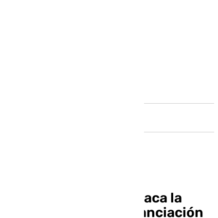
Andalucía
Juanma Moreno destaca la
transformación y financiación