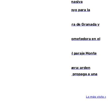
fallecidos en sus aguas tras la entrada masiva
Venezuela agradece a España su apoyo para la
reconstrucción tras los terremotos
Arde un coche en el Puerto de la Mora de Granada y
provoca un incendio forestal
El año 2007, una generación muy prometedora en el
mundo del fútbol
Extinguido un incendio forestal en el paraje Monte
de la Tortuga de Málaga
Incendio en un vertedero de Antequera: arden
chatarra, muebles y palets y el fuego se propaga a una
zona de monte
Lo más visto >