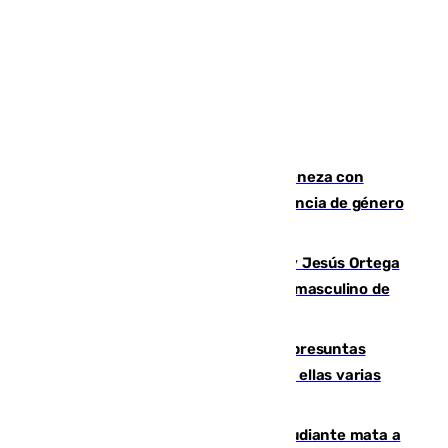
Retiene a su mujer en su casa y ameneza con
quemar la vivienda: nuevo caso de violencia de género
en Málaga
Dos sevillanos de oro: Manuel Cruz y Jesús Ortega
ganan el campeonato del mundo sub19 masculino de
remo
Un juzgado de Ceuta investiga seis presuntas
agresiones sexuales a migrantes, entre ellas varias
menores
Desastre en Tailandia: un joven estudiante mata a