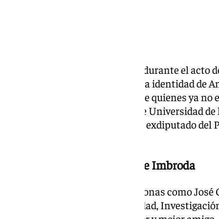
El discurso de Juanma Moreno durante el acto 
con mensajes sobre el futuro o la identidad de 
habido tiempo para acordarse de quienes ya no e
referido al anterior Consejero de Universidad de 
Carlos Gómez Villamandos, y al exdiputado del 
Imbroda.
El recuerdo de Villamandos e Imbroda
«Hoy echamos de menos a personas como José 
reciente Consejero de Universidad, Investigació
Javier Imbroda, magnífico gestor y mejor amigo. q