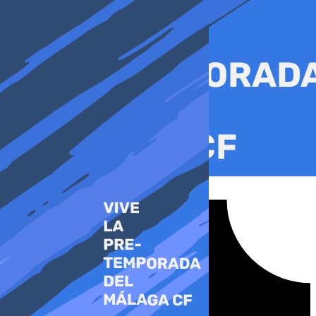
Ir
al
contenido
Tiktok