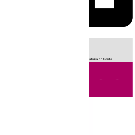
HOY
|
Fútbol
Sucesos
LaLiga
Primera División
Crisis Migratoria en Ceuta
Andalucía