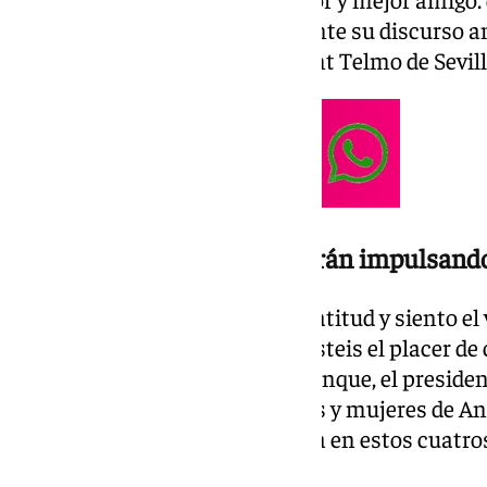
esta tierra», decía Moreno durante su discurso a
escuchaban en el Palacio de Sant Telmo de Sevil
Esperanza en quienes seguirán impulsand
«Pienso en ellos con cariño y gratitud y siento e
imagino que sentís los que tuvisteis el placer d
en recuerdo de los fallecidos. Aunque, el presiden
que hay miles miles de hombres y mujeres de An
seguirán impulsando este tierra en estos cuatros
a más».