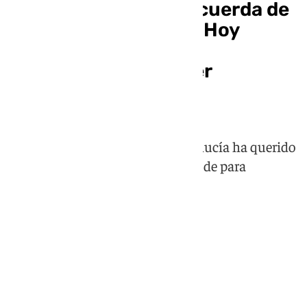
Juanma Moreno se acuerda de
los que ya no están: «Hoy
echamos de menos a
Villamandos y a Javier
Imbroda»
El presidente de la Junta de Andalucía ha querido
dedicar un espacio de su discurso de para
acordarse de dos personas