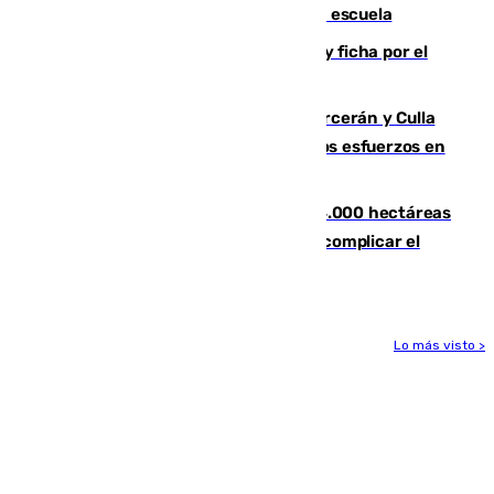
tiros a sus abuelo y a profesores en una escuela
Luca Zidane rompe con el Granada y ficha por el
Leganés
Incendios de Castellón: Sierra Engarcerán y Culla
evolucionan positivamente y centran los esfuerzos en
Tírig
El incendio de Niebla ya supera las 4.000 hectáreas
afectadas y "se espera que se vuelva a complicar el
fuego"
Lo más visto >
Más noticias
Ver más >