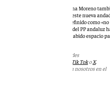
Durante su intervención, Juanma Moreno tambié
defensa de la «vía andaluza» en este nueva anda
gobierno que el presidente ha definido como «n
político». De esta forma, el líder del PP andaluz 
discurso en el que también ha habido espacio pa
están.
Más noticias de
101TV
en las redes
sociales:
Instagram
,
Facebook
,
Tik Tok
o
X
.
Puedes ponerte en contacto con nosotros en el
correo
informativos@101tv.es
Tags:
Juanma Moreno
Partido Popular (PP)
Últimas noticias