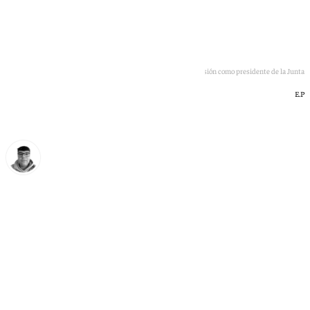
Juanma Moreno durante el acto de toma de posesión como presidente de la Junta
E.P
Eloy Rodríguez
domingo, 5 julio 2026, 10:45
Compartir: