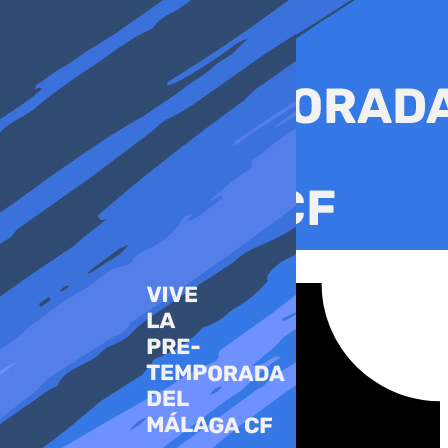
Ir
al
contenido
Tiktok