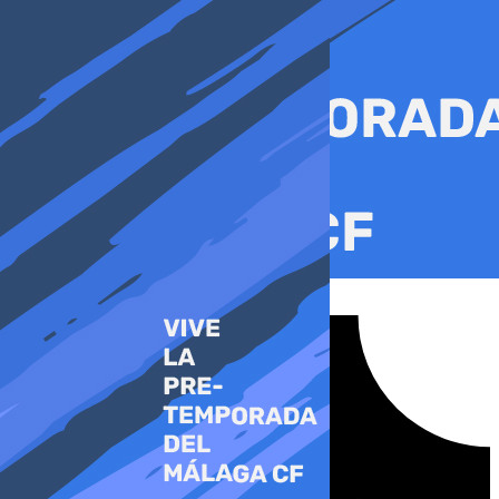
Ir
al
contenido
Tiktok