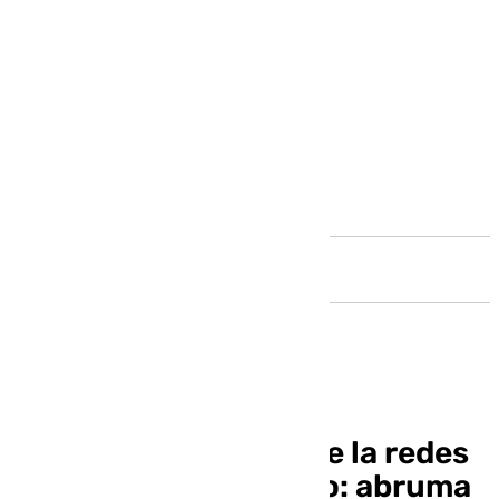
Andalucía
La batalla andaluza de la redes
es de Juanma Moreno: abruma