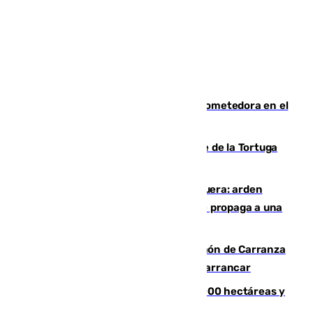
El año 2007, una generación muy prometedora en el
mundo del fútbol
Incendio forestal en el paraje Monte de la Tortuga
de Málaga
Incendio en un vertedero de Antequera: arden
chatarra, muebles y palets y el fuego se propaga a una
zona de monte
Las Palmas conquista el Trofeo Ramón de Carranza
y somete a un Cádiz que no termina de arrancar
El incendio de Niebla alcanza las 8.000 hectáreas y
mantiene desalojadas a 474 personas