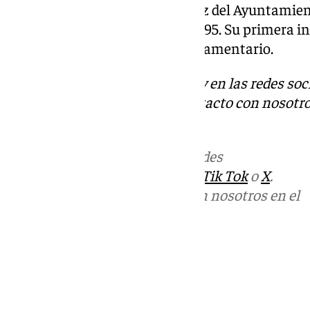
Popular y fue un concejal precoz del Ayuntamie
Villalobos como alcaldesa en 1995. Su primera in
responde al año 1997 como parlamentario.
Descubre más noticias de 101Tv en las redes soc
Tok
o
X
. Puedes ponerte en contacto con nosotro
informativos@101tv.es
Más noticias de
101TV
en las redes
sociales:
Instagram
,
Facebook
,
Tik Tok
o
X
.
Puedes ponerte en contacto con nosotros en el
correo
informativos@101tv.es
Tags:
Últimas noticias