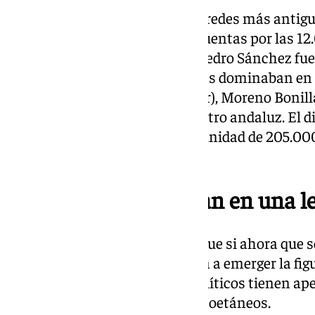
Similar distancia en una de las redes más antig
malagueño le siguen 162.000 cuentas por las 12.0
ser ministra de Hacienda con Pedro Sánchez fue 
Andalucía cuando los socialistas dominaban en
respectivo a X (histórico Twitter), Moreno Bonilla
principal contrincante por el cetro andaluz. El 
replica sus tuits para una comunidad de 205.000
Montero.
Apellidos que cambian en una le
Evidentemente, habrá que ver que si ahora que se
del socialismo andaluz empieza a emerger la figu
distancias. Estos dos rivales políticos tienen a
una letra y son prácticamente coetáneos.