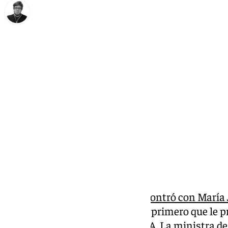
Enrique Rodríguez
domingo, 19 enero 2025, 23:31
Compartir:
Cuando
Juanma Moreno se encontró con María
pasado para el acto del IMEC lo primero que le p
Andalucía para liderar el PSOE-A. La
ministra d