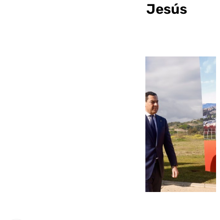
en ‘followers’ a María Jesús
Montero