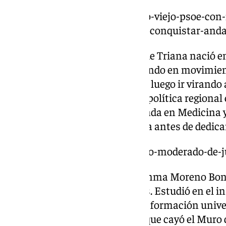
https://www.101tv.es/un-nuevo-viejo-psoe-con
al-2000-y-a-los-cliches-para-reconquistar-anda
La política sevillana del barrio de Triana nació en
política desde muy joven militando en movimient
Comunista en los ochenta para luego ir virando 
ostenta diferentes cargos en la política regiona
viceconsejera de Salud. Licenciada en Medicina y
Sevilla, ha ejercido como médica antes de dedicar
https://www.101tv.es/el-sexenio-moderado-de
Cuatro años después nació Juanma Moreno Boni
mudarse a Málaga con dos años. Estudió en el in
Málaga y no llegó a culminar su formación unive
Psicología y Magisterio. El año que cayó el Muro d