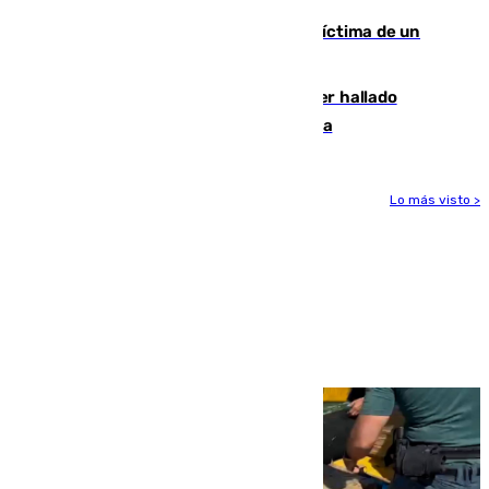
El tenista checho Lehecka, nueva víctima de un
Rafa Jódar que está siendo imparable
Muere un hombre de 58 años tras ser hallado
inconsciente en una piscina en Cómpeta
Lo más visto >
Más noticias
Ver más >