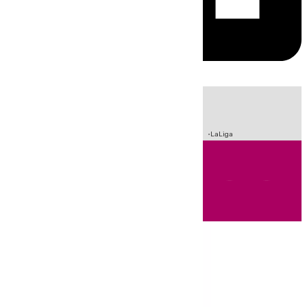
HOY
|
Incendios
Sucesos
Crisis Migratoria en Ceuta
Fútbol
LaLiga
Andalucía