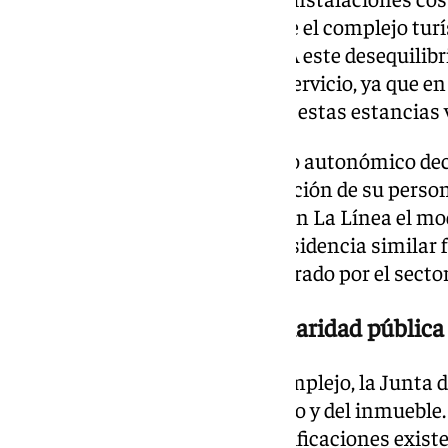
millones de euros, mientras que el complejo turí
millones de euros en ingresos. A este desequilibr
pérdida del impacto social del servicio, ya que en
población andaluza hizo uso de estas estancias 
Ante esta situación, el Ejecutivo autonómico decr
el inicio del proceso de recolocación de su person
movimiento, se busca replicar en La Línea el mod
gaditana, donde una antigua residencia similar 
un hotel de cuatro estrellas operado por el secto
Protección ambiental y titularidad pública
Pese a la gestión privada del complejo, la Junta
momento la titularidad del suelo y del inmueble.
la propiedad temporal de las edificaciones exist