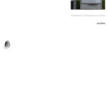
La empresa Boibella S.L.U. por 502.000e de canóan adjudicataria de El Burgo en La Línea
Archivo
Ana Villalta
jueves, 18 junio 2026, 18:30
Compartir: