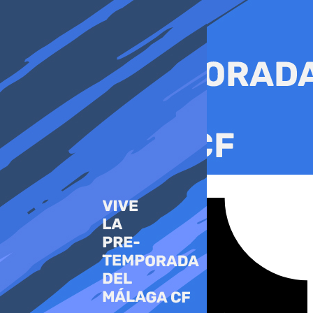
Ir
al
contenido
Tiktok