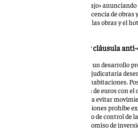
«incremento de puestos de trabajo» anunciando q
empresa para darle forma a la licencia de obras y
trámites que permitan avanzar las obras y el hot
tiempo posible.
Una inversión en dos fases y cláusula anti
El proyecto hotelero contempla un desarrollo pr
etapas. En la primera fase, la adjudicataria des
para habilitar las primeras 132 habitaciones. Po
se elevará hasta los 40 millones de euros con el 
capacidad de 300 estancias. Para evitar movimie
especulativo, el pliego de condiciones prohíbe 
derecho de superficie o el cambio de control de 
ejecutado y acreditado el compromiso de inversió