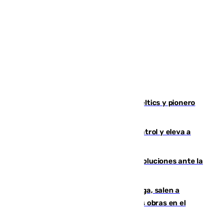
Muere Don Nelson, leyenda de los Celtics y pionero
desde el banquillo de la NBA
El incendio de Niebla avanza sin control y eleva a
8.000 las hectáreas afectadas
Más de 15.000 ceutíes claman por soluciones ante la
crisis migratoria
Los vecinos de Pedregalejo en Málaga, salen a
protestar en contra del resultado de las obras en el
paseo marítimo