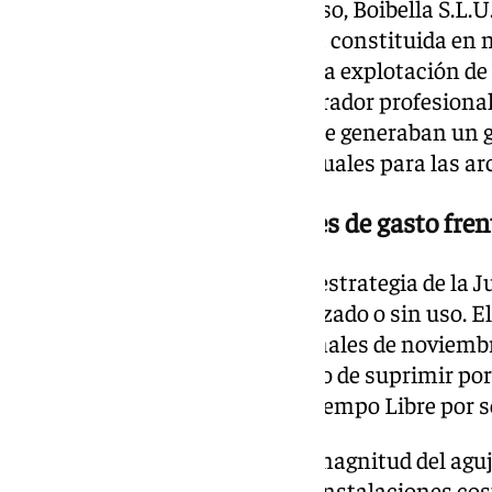
La adjudicataria de este concurso, Boibella S.L.U
unipersonal con sede en Girona constituida en 
tres décadas de experiencia en la explotación de 
la solvencia técnica de este operador profesional
reactivar unas instalaciones que generaban un 
superior a los 392.000 euros anuales para las ar
«Insostenibles»: 140 millones de gasto fren
La operación se enmarca en la estrategia de la J
al patrimonio público infrautilizado o sin uso. E
puertas de forma definitiva a finales de noviemb
acuerdo del Consejo de Gobierno de suprimir por 
toda su red de Residencias de Tiempo Libre por s
Los datos oficiales exponen la magnitud del aguj
2015, mantener abiertas estas instalaciones cos