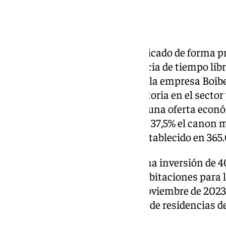
La Junta de Andalucía ha adjudicado de forma pr
superficie de la antigua residencia de tiempo lib
en La Línea de la Concepción, a la empresa Boibe
catalana, con 36 años de trayectoria en el sector
con la licitación tras presentar una oferta eco
una cifra que incrementa en un 37,5% el canon m
administración autonómica, establecido en 365.
Boibella planea, en dos fases, una inversión de 
levantar un complejo de 300 habitaciones para 
instalaciones cerradas desde noviembre de 2023
cesó la gestión pública de la red de residencias 
elevado déficit.