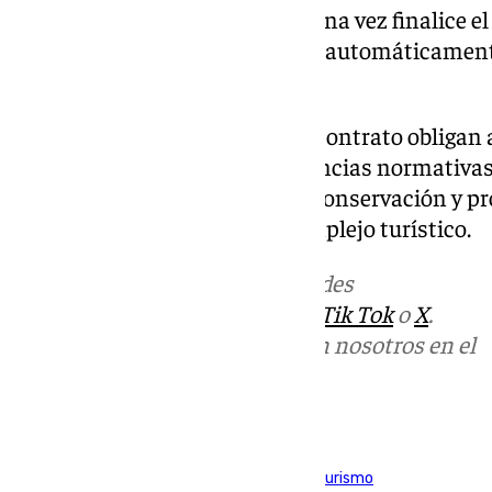
construcciones que acometa. Una vez finalice el 
años, todo lo edificado revertirá automáticament
administración autonómica.
Asimismo, las condiciones del contrato obligan
adecuar el inmueble a las exigencias normativa
terrestre, asegurando la plena conservación y pr
costera donde se asienta el complejo turístico.
Más noticias de
101TV
en las redes
sociales:
Instagram
,
Facebook
,
Tik Tok
o
X
.
Puedes ponerte en contacto con nosotros en el
correo
informativos@101tv.es
Tags:
Campo de Gibraltar
Junta de Andalucía
Turismo