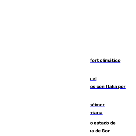
Málaga contabiliza 148 zonas de confort climático
para enfrentar las altas temperaturas
Marlaska notifica a la Unión Europea el
restablecimiento de controles fronterizos con Italia por
vía aérea y marítima
Hallan sin vida al granadino con Alzhéimer
desaparecido hace una semana en Churriana
Encuentran un cadáver en avanzado estado de
descomposición en la localidad granadina de Gor