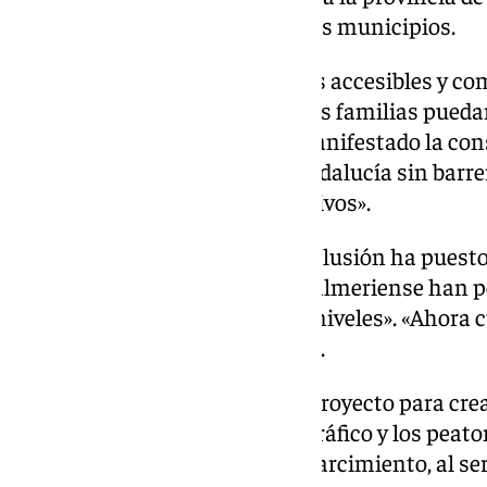
millones de euros a obras en seis municipios.
«Se trata de garantizar entornos accesibles y co
personas con discapacidad y sus familias puedan
igualdad de condiciones», ha manifestado la cons
«tenemos que construir una Andalucía sin barre
y ciudades espacios más inclusivos».
En este sentido, la titular de Inclusión ha puest
acometidas en este municipio almeriense han p
estaban deterioradas y con desniveles». «Ahora 
de accesibilidad», ha remarcado.
El Ayuntamiento presentó un proyecto para cre
tránsito, en la que conviven el tráfico y los peat
y favoreciendo las zonas de esparcimiento, al s