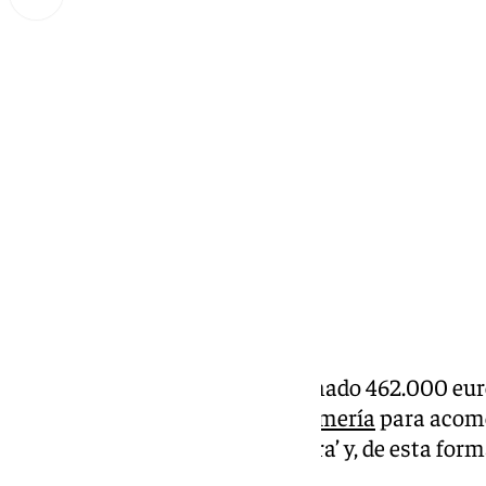
Miguel Alfonso
lunes, 9 septiembre 2024, 10:46
Compartir:
La Junta de Andalucía ha destinado 462.000 euro
Ayuntamiento de
Huércal de Almería
para acome
tránsito en el barrio de ‘La Lustra’ y, de esta for
zona.