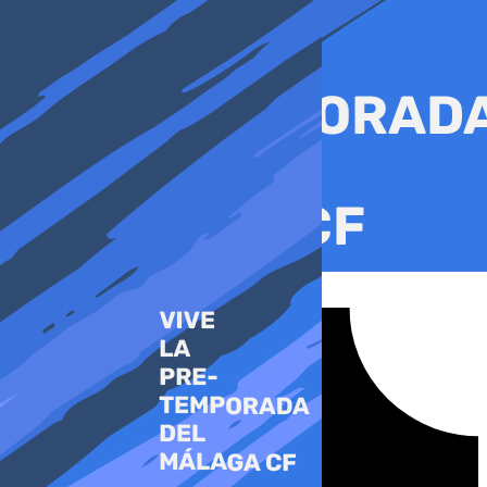
Ir
al
contenido
Tiktok