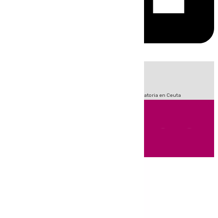
HOY
|
Sucesos
Fútbol
LaLiga
Primera División
Crisis Migratoria en Ceuta
Andalucía