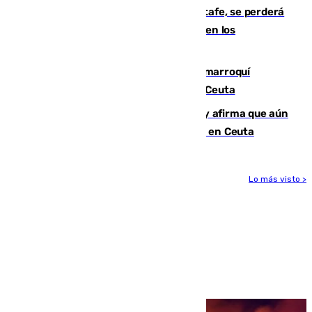
Christantus Uche, delantero del Getafe, se perderá
toda la temporada por varias fracturas en los
ligamentos de su rodilla derecha
Expulsado de España un ciudadano marroquí
condenado por allanar una vivienda en Ceuta
Vivas niega la versión del Gobierno y afirma que aún
quedan entre 8.000 y 11.000 migrantes en Ceuta
Lo más visto >
Más noticias
Ver más >