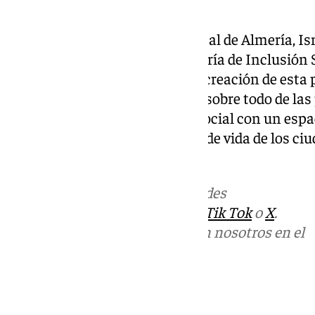
y zonas de paseo.
Por su parte, el alcalde de Huércal de Almería, I
Junta de Andalucía y la Consejería de Inclusión 
Igualdad la subvención para la creación de esta
una mejora en la accesibilidad, sobre todo de la
esparcimiento y el encuentro social con un espa
ayuda a incrementar la calidad de vida de los ciu
La Lustra».
Más noticias de
101TV
en las redes
sociales:
Instagram
,
Facebook
,
Tik Tok
o
X
.
Puedes ponerte en contacto con nosotros en el
correo
informativos@101tv.es
Tags: