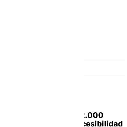
Andalucía
La Junta destina 462.000
euros a mejorar la accesibilidad