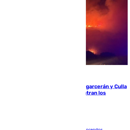
08.08.2026
Incendios de Castellón: Sierra Engarcerán y Culla
evolucionan positivamente y centran los
esfuerzos en Tírig
La UME se suma al operativo de control de los incendios,