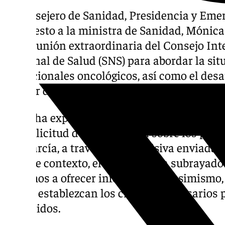
El consejero de Sanidad, Presidencia y Eme
propuesto a la ministra de Sanidad, Mónica 
una reunión extraordinaria del Consejo Inte
Nacional de Salud (SNS) para abordar la sit
poblacionales oncológicos, así como el desar
Cáncer del SNS.
Así lo ha expresado Sanz en una carta dirig
a la solicitud de información sobre los pro
por García, a través de una misiva enviada 
En este contexto, el consejero ha subrayad
negamos a ofrecer información». Asimismo, 
que se establezcan los criterios necesarios 
requeridos.