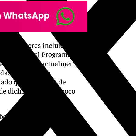
22 indicadores incluidos en el
formación del Programa
se encuentran actualmente en
adas por diversas
do que el sistema de
 de dichos datos tampoco
bado y el uso de IA para
 choque