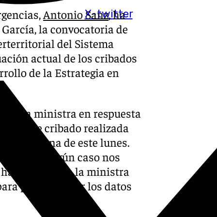
rgencias,
Antonio Sanz
, ha
X-twitter
García, la convocatoria de
rterritorial del Sistema
uación actual de los cribados
rollo de la Estrategia en
ida a la ministra en respuesta
gramas de cribado realizada
en la mañana de este lunes.
o que «en ningún caso nos
ha solicitado a la ministra
para poder remitir los datos