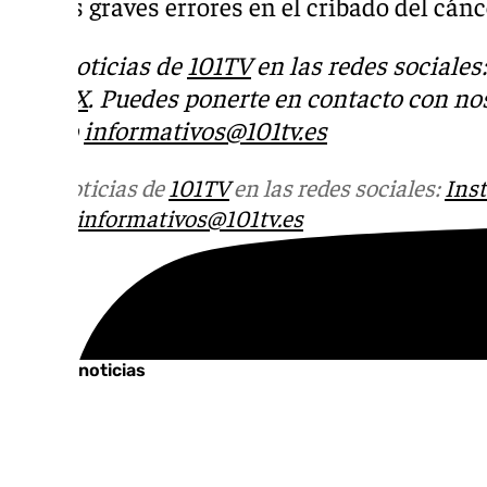
por los graves errores en el cribado del cá
Más noticias de
101TV
en las redes sociales
Tok
o
X
. Puedes ponerte en contacto con nos
correo
informativos@101tv.es
Más noticias de
101TV
en las redes sociales:
Ins
correo
informativos@101tv.es
Tags:
Últimas noticias