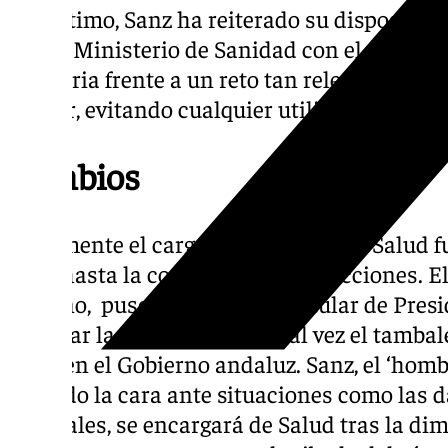
Por último, Sanz ha reiterado su disposició
con el Ministerio de Sanidad con el objetivo
sanitaria frente a un reto tan relevante par
cáncer, evitando cualquier utilización partid
Cambios
Finalmente el cargo de consejero de Salud f
Sanz hasta la convocatoria de elecciones. 
Moreno, puso en manos del titular de Presid
afrontar la crisis sanitaria, tal vez el tam
el PP en el Gobierno andaluz. Sanz, el ‘hom
ha dado la cara ante situaciones como las d
forestales, se encargará de Salud tras la d