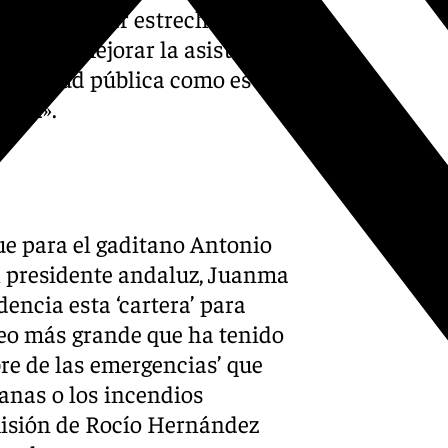
n a «colaborar estrechamente
 real de mejorar la asistencia
a la salud pública como es el
ista».
ue para el gaditano Antonio
El presidente andaluz, Juanma
encia esta ‘cartera’ para
baleo más grande que ha tenido
bre de las emergencias’ que
anas o los incendios
imisión de Rocío Hernández