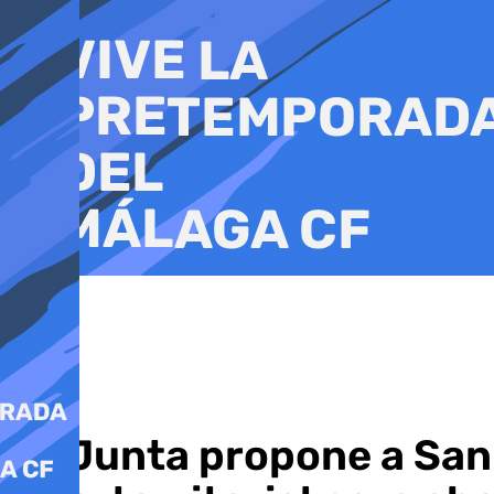
Ir
al
contenido
La Junta propone a San