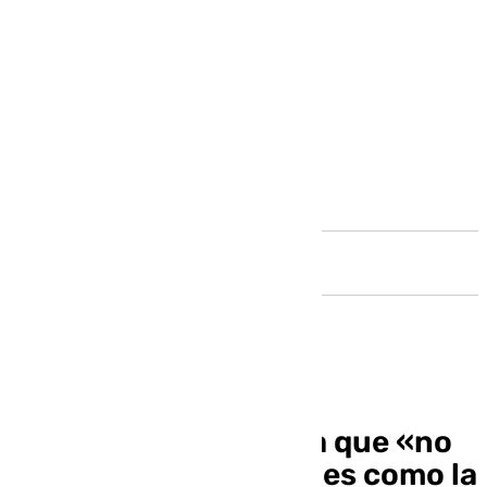
Andalucía
La Junta trabaja para que «no
se repitan» situaciones como la