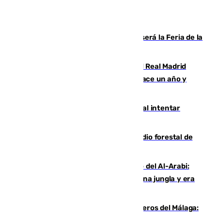
Talleres, escape room y música: así será la Feria de la
Juventud Cofrade de Málaga
El fichaje más caro de la historia del Real Madrid
costaba 105 millones de euros menos hace un año y
jugaba en Leganés
Ceuta suma 82 fallecidos en el mar al intentar
cruzar la frontera española
Huelva eleva a emergencia el incendio forestal de
Niebla
Juanfran Funes, sobre el duro juego del Al-Arabi:
“Por momentos nos hemos metido en una jungla y era
hasta peligroso”
Ya se han estrenado los tres delanteros del Málaga: