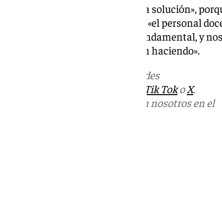
trabajando hasta encontrar una solución», porqu
todos somos necesarios», tanto «el personal doc
docente, que hace un trabajo fundamental, y no
limpiadoras el trabajo que están haciendo».
Más noticias de
101TV
en las redes
sociales:
Instagram
,
Facebook
,
Tik Tok
o
X
.
Puedes ponerte en contacto con nosotros en el
correo
informativos@101tv.es
Tags:
Últimas noticias