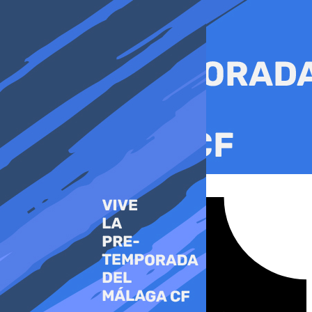
Ir
al
contenido
Tiktok