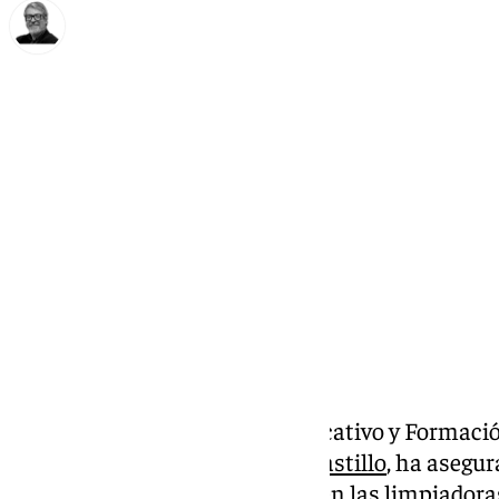
Francisco Marmolejo
jueves, 20 marzo 2025, 14:34
Compartir:
La consejera de Desarrollo Educativo y Formació
Andalucía,
María del Carmen Castillo
, ha asegur
el impago de nóminas que sufren las limpiadora