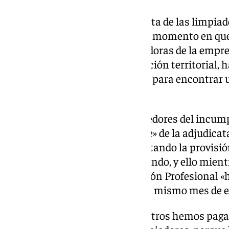
En cuanto a la situación concreta de las limpiad
asegurado que, «desde el primer momento en qu
situación laboral de las trabajadoras de la empr
consejería, a través de la delegación territorial,
manera activa y comprometida para encontrar u
afecta».
Por eso, en la Junta son «conocedores del incum
ejecución del contrato por parte» de la adjudicat
nóminas, y también «estaba faltando la provisión
aunque ahora» ya lo esté aportando, y ello mient
Desarrollo Educativo y Formación Profesional «
de pago con la empresa hasta el mismo mes de e
«Es decir –ha proseguido–, nosotros hemos paga