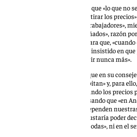
Por eso, Gómez Jurado ha dicho que «lo que no s
licitación el contrato a la baja y tirar los precios»
saliendo de las costillas de los trabajadores», mi
empresariales nunca se ven dañados», razón por 
garantice «una fórmula legal» para que, «cuando 
trabajadores sin cobrar», y le ha insistido en qu
para que «esto no vuelva a ocurrir nunca más».
Ante ello, Castillo ha afirmado que en su consej
situaciones como esta no se repitan» y, para el
sacando licitaciones y aumentando los precios pú
eso estamos trabajando», precisando que «en A
centros educativos de los que dependen nuestras
estamos», y ha añadido que le gustaría poder de
muchas cosas, pero a veces no todas», ni en el s
Jurado.