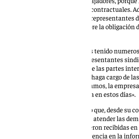
empresa pueda pagar a los trabajadores, porqu
cumplido con sus obligaciones contractuales. Ade
hubo una primera reunión con representantes de
territorial, para informarles sobre la obligación 
establece en el contrato».
Es más, «desde esa fecha hemos tenido numeros
empresa, las limpiadoras y representantes sindi
una solución que, a propuesta de las partes inter
contrato a otra empresa que se haga cargo de las
actualmente, que nosotros sepamos, la empresa 
cesión y esperamos la respuesta en estos días».
Por último, Castillo ha afirmado que, desde su 
han puesto todo su empeño «en atender las dema
ese motivo, «las limpiadoras fueron recibidas en
agradecido el trato y la transparencia en la info