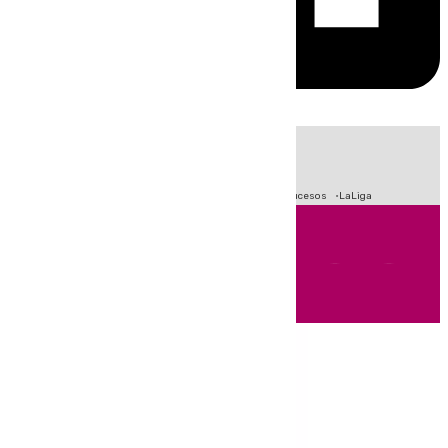
HOY
|
Fútbol
Primera División
Crisis Migratoria en Ceuta
Sucesos
LaLiga
Andalucía