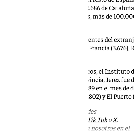
Madrid, 3.104 de Extremadura, 2.686 de Cataluña
Valenciana, entre otros. Además, más de 100.000
fueron de turistas andaluces.
Por su parte, los viajeros procedentes del extran
pertenecían a Alemania (4.412), Francia (3.676), 
Unidos (2.794) o Italia (2.420).
En relación a los puntos turísticos, el Instituto 
Andalucía señala que, en la provincia, Jerez fu
registraron, con un total de 45.889 en el mes de 
españoles, seguido de Cádiz (40.802) y El Puerto (
Más noticias de
101TV
en las redes
sociales:
Instagram
,
Facebook
,
Tik Tok
o
X
.
Puedes ponerte en contacto con nosotros en el