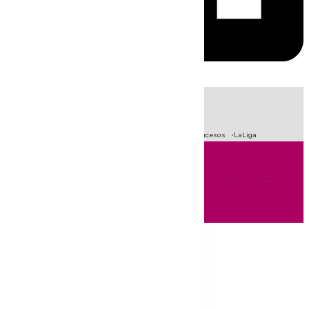
HOY
|
Fútbol
Primera División
Crisis Migratoria en Ceuta
Sucesos
LaLiga
Andalucía