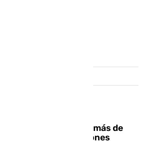
Andalucía
La provincia registró más de
250.000 pernoctaciones