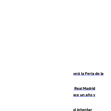
Talleres, escape room y música: así será la Feria de la
Juventud Cofrade de Málaga
El fichaje más caro de la historia del Real Madrid
costaba 105 millones de euros menos hace un año y
jugaba en Leganés
Ceuta suma 82 fallecidos en el mar al intentar