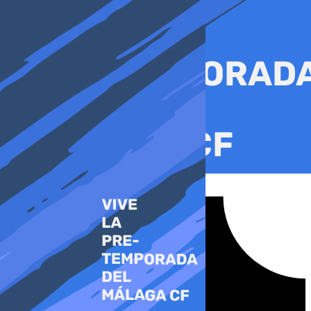
Ir
al
contenido
Tiktok