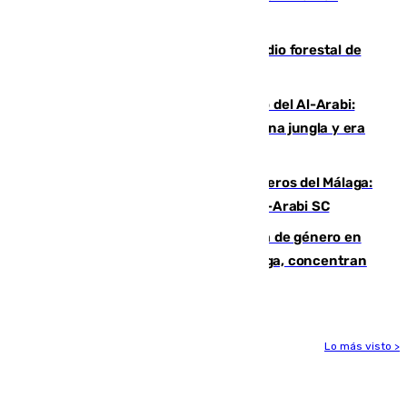
cruzar la frontera española
Huelva eleva a emergencia el incendio forestal de
Niebla
Juanfran Funes, sobre el duro juego del Al-Arabi:
“Por momentos nos hemos metido en una jungla y era
hasta peligroso”
Ya se han estrenado los tres delanteros del Málaga:
Eneko Jauregui, bigoleador contra el Al-Arabi SC
35 mujeres asesinadas por violencia de género en
España en este 2026: Andalucía y Málaga, concentran
el foco de la tragedia
Lo más visto >
Más noticias