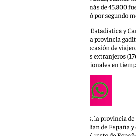
parte,
Jerez de la Frontera
, con más de 45.800 fu
que más pernoctaciones registró por segundo m
Según los datos del
Instituto de Estadística y Ca
recogidos por Europa Press, en la provincia gadi
pernoctaciones fueron en esta ocasión de viajero
superando la cifra de los viajeros extranjeros (17
extranjeros superaron a los nacionales en tiempo
En cuanto al número de viajeros, la provincia de 
123.395, de los que 89.926 procedían de España y d
comunidad andaluza y 33.107 del resto de España,