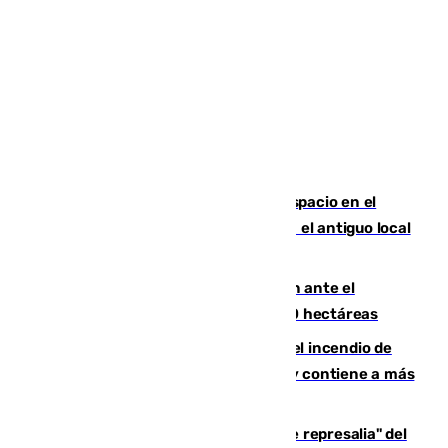
Las marca internacionales ganan espacio en el
Centro de Málaga: La Tagliatella abre en el antiguo local
de Vox Sports Bar
Moreno pide extremar la precaución ante el
incendio de Niebla, que supera las 4.000 hectáreas
340 personas más desalojadas por el incendio de
Niebla, que mantiene a 410 evacuadas y contiene a más
de 500 efectivos trabajando
Italia responde ante las "medidas de represalia" del