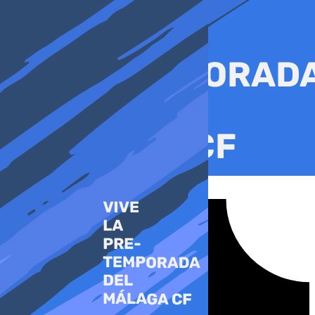
Ir
al
contenido
Tiktok