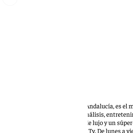
Miguel Alfonso
lunes, 17 febrero 2025, 09:33
Compartir:
Llegó la hora la última hora de Andalucía, es el 
cuatro horas de información, análisis, entreteni
estilo muy personal, invitados de lujo y un súpe
ya son ocho temporadas- de 101Tv. De lunes a vier