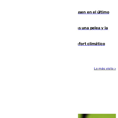
Gobierno de Sánchez
El Sevilla se desinfla ante el Leverkusen en el último
ensayo (1-2)
Tensión en la prisión de Alhaurín tras una pelea y la
incautación de un punzón
Málaga contabiliza 148 zonas de confort climático
para enfrentar las altas temperaturas
Lo más visto >
Más noticias
Ver más >