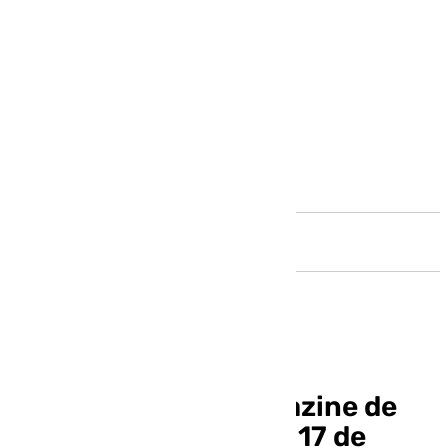
Andalucía
Llegó la hora, el magazine de
Andalucía este lunes 17 de