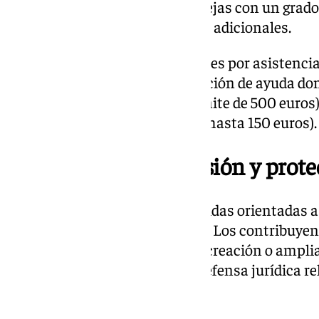
quienes tengan cónyuges o parejas con un grado 
superior al 65%, otros 100 euros adicionales.
También se incluyen deducciones por asistenci
(hasta 100 euros), por contratación de ayuda do
a la Seguridad Social, con un límite de 500 euros
ecológicos (10% de lo aportado, hasta 150 euros).
Incentivos a la inversión y prote
El listado se completa con medidas orientadas a
proteger los derechos laborales. Los contribuye
las cantidades invertidas en la creación o ampl
hasta 200 euros en gastos de defensa jurídica r
reclamaciones salariales.