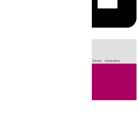
HOY
|
Fútbol
Sucesos
Primera División
Crisis Migratoria en Ceuta
Incendios
Andalucía