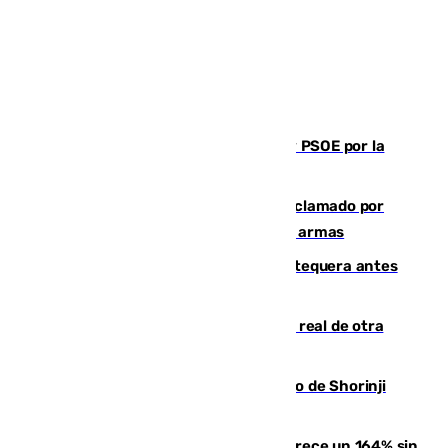
Vuelve el duelo dialéctico entre PP y PSOE por la
financiación de las autonomías
Detienen en Málaga a un fugitivo reclamado por
Colombia por homicidio y transporte de armas
Prueba final del Granada ante el Antequera antes
del inicio de la Liga
Ceuta se prepara ante la posibilidad real de otra
entrada masiva el 15 de agosto
Cártama, protagonista en el Europeo de Shorinji
Kempo celebrado en Berlín
La llegada de inmigrantes a Ceuta crece un 164% sin