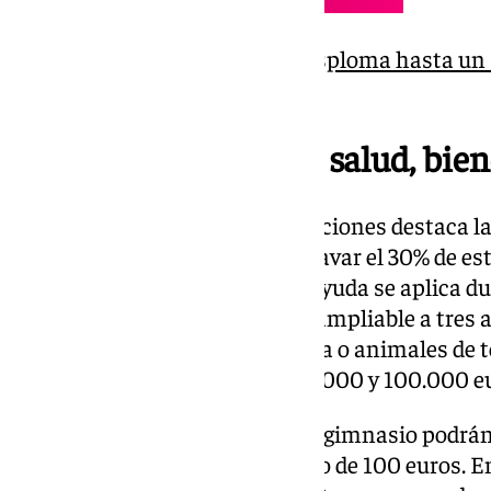
El precio del petróleo se desploma hasta un 1
entre Trump e Irán
Nuevas deducciones: salud, bien
Entre las principales incorporaciones destaca l
veterinarios, que permite desgravar el 30% de es
euros por contribuyente. Esta ayuda se aplica du
convivencia con la mascota —ampliable a tres 
límite temporal para perros guía o animales de t
a bases imponibles de entre 80.000 y 100.000 e
Por su parte, quienes acudan al gimnasio podrán
gastos, también con un máximo de 100 euros. En 