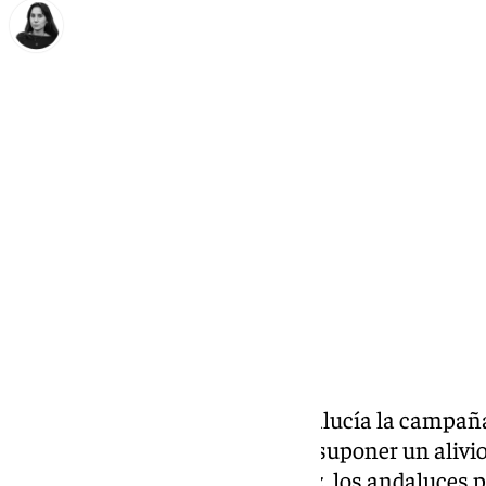
Elena Lozano
miércoles, 8 abril 2026, 08:51
Compartir:
Este miércoles arranca en
Andalucía
la campaña
novedades fiscales que pueden suponer un alivi
contribuyentes. Por primera vez, los andaluces 