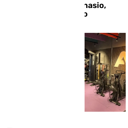
deducciones por gimnasio,
celiaquía y veterinario