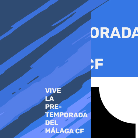
Ir
al
contenido
Tiktok