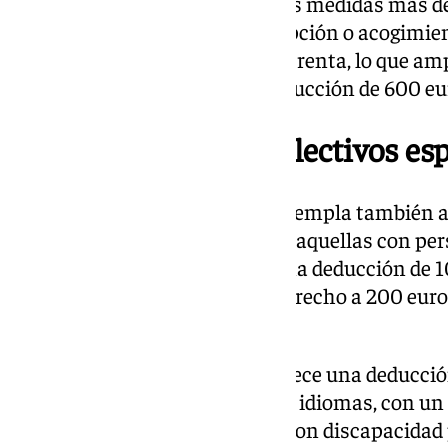
En el ámbito familiar, una de las medidas más d
200 euros por nacimiento, adopción o acogimien
primera vez no tendrá límite de renta, lo que am
alcance. A ello se suma una deducción de 600 eu
Apoyo a familias y colectivos esp
El paquete de deducciones contempla también ay
Las familias monoparentales y aquellas con per
cargo podrán beneficiarse de una deducción de 1
familias numerosas tendrán derecho a 200 euro
categoría especial—.
En materia educativa, se establece una deducción
actividades como academias de idiomas, con un l
Asimismo, los contribuyentes con discapacidad 