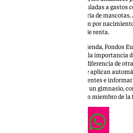
deducciones autonómicas vinculadas a gastos co
celiaquía o la atención veterinaria de mascotas.
gran alcance social: la deducción por nacimient
familiar de menores sin límite de renta.
La consejera de Economía, Hacienda, Fondos Eur
Carolina España
, ha subrayado la importancia d
con atención su declaración. A diferencia de otra
deducciones autonómicas no se aplican automá
marcar las casillas correspondientes e informar
como tener una mascota, pagar un gimnasio, co
dependientes o contar con algún miembro de la f