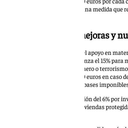
introduce una deducción de 100 euros por cada 
familia que padezca celiaquía, una medida que r
enfermedad.
Vivienda y familia: mejoras y n
La campaña también refuerza el apoyo en materi
deducción por alquiler, que alcanza el 15% para
65 y víctimas de violencia de género o terrorismo
1.200 euros —ampliable a 1.500 euros en caso d
beneficiarios deben contar con bases imponibles
Además, se mantiene la deducción del 6% por inv
para menores de 35 años o en viviendas protegida
último caso.