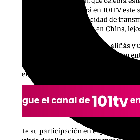
final del concurso se emitirá en 101TV este 
Manuel destaca por su capacidad de transmi
pese a haber nacido y crecido en China, lejo
«Lo que me gusta a mí unas papas aliñás y 
de la China con mucho ángel durante su ent
muestra su frescura que le ha hecho despun
emergente del flamenco jerezano.
Durante su participación en el programa ‹Lle
compartido detalles de sus orígenes y de la