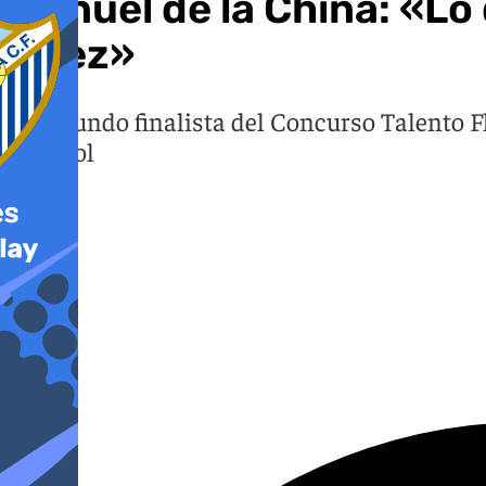
Manuel de la China: «Lo
jerez»
El segundo finalista del Concurso Talento 
español