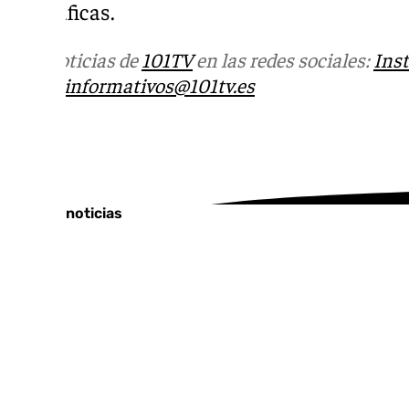
geográficas.
Más noticias de
101TV
en las redes sociales:
Ins
correo
informativos@101tv.es
Tags:
Últimas noticias