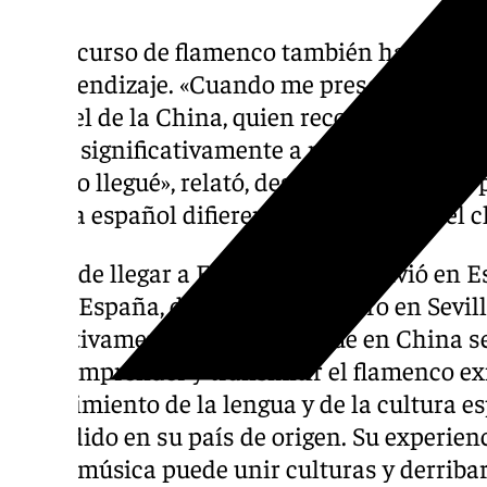
El concurso de flamenco también ha sido u
de aprendizaje. «Cuando me presenté estab
Manuel de la China, quien reconoce que la p
ayudó significativamente a mejorar su espa
cuando llegué», relató, destacando cómo la 
idioma español difieren enormemente del c
Antes de llegar a España, Manuel vivió en E
solo a España, donde vivió primero en Sevill
definitivamente a Jerez. Aunque en China s
que comprender y transmitir el flamenco ex
conocimiento de la lengua y de la cultura e
extendido en su país de origen. Su experien
por la música puede unir culturas y derribar