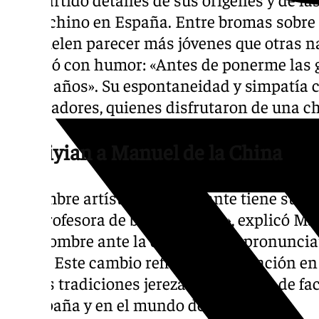
al ser chino en España. Entre bromas sobre 
que suelen parecer más jóvenes que otras 
recordó con humor: «Antes de ponerme las g
16 o 17 años». Su espontaneidad y simpatía 
espectadores, quienes disfrutaron de una ch
De Ziyian a Manuel de la China
El nombre artístico del cantante tiene su pr
una profesora de baile de Jerez», explicó Ma
este nombre ante la dificultad de pronuncia
chino. Este cambio refleja su integración en 
por las tradiciones jerezanas, además de fac
en España y en el mundo del flamenco.