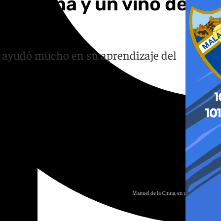
pa aliñá y un vino de
e ayudó mucho en su aprendizaje del
Manuel de la China, en una entrevista.
Jerez TV