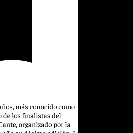
9 años, más conocido como
de los finalistas del
ante, organizado por la
e año su décima edición. La