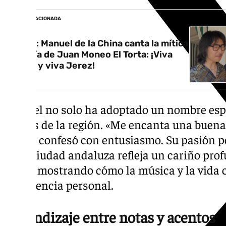
NOTICIA RELACIONADA
Vídeo: Manuel de la China canta la mítica
bulería de Juan Moneo El Torta: ¡Viva
Pekín y viva Jerez!
Manuel no solo ha adoptado un nombre espa
típicos de la región. «Me encanta una buena 
Jerez», confesó con entusiasmo. Su pasión p
de la ciudad andaluza refleja un cariño prof
acoge, mostrando cómo la música y la vida 
experiencia personal.
Aprendizaje entre notas y acentos