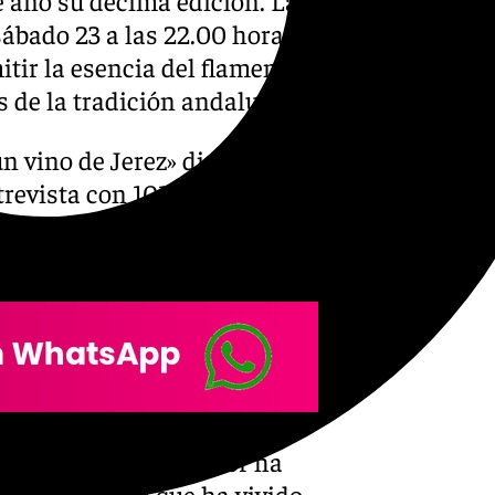
sábado 23 a las 22.00 horas.
tir la esencia del flamenco,
s de la tradición andaluza.
un vino de Jerez» dice Manuel
revista con 101TV en la que
tar ya como un talento
gó la hora›, el cantaor ha
s curiosidades que ha vivido