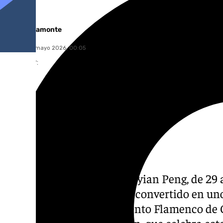
Lucía Garamonte
viernes, 22 mayo 2026, 00:05
Compartir:
El cantante de flamenco Ziyian Peng, de 2
Manuel de la China, se ha convertido en uno 
prestigioso Concurso Talento Flamenco de C
Fundación Cristina Heeren, que celebra est