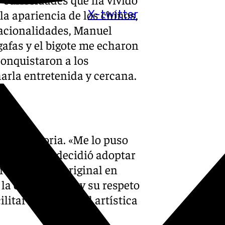
la apariencia de los chinos,
X-twitter
nacionalidades, Manuel
afas y el bigote me echaron
conquistaron a los
arla entretenida y cercana.
opia historia. «Me lo puso
nuel, quien decidió adoptar
r su nombre original en
la cultura local y su respeto
ilitar su identidad artística