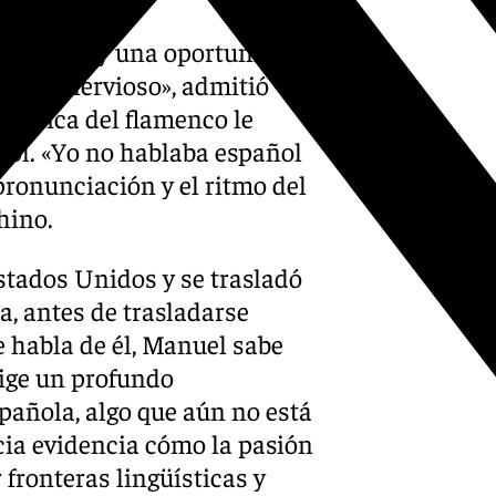
n desafío y una oportunidad
a muy nervioso», admitió
ráctica del flamenco le
ñol. «Yo no hablaba español
pronunciación y el ritmo del
hino.
stados Unidos y se trasladó
a, antes de trasladarse
e habla de él, Manuel sabe
ige un profundo
spañola, algo que aún no está
cia evidencia cómo la pasión
 fronteras lingüísticas y