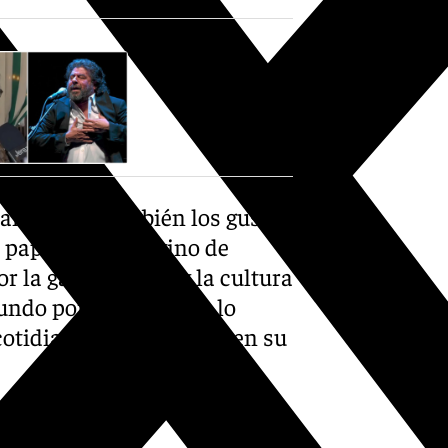
ñol, sino también los gustos
papa aliñá y el vino de
or la gastronomía y la cultura
undo por la tierra que lo
cotidiana se entrelazan en su