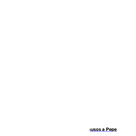
Granada despide con lágrimas y aplausos a Pepe