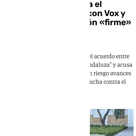
Montero carga contra el
Gobierno de Moreno con Vox y
promete una oposición «firme»
en Andalucía
La líder del PSOE-A sostiene que el acuerdo entre
PP y Vox supone el fin de la "vía andaluza" y acusa
al Gobierno de Moreno de poner en riesgo avances
en igualdad, servicios públicos y lucha contra el
cambio climático