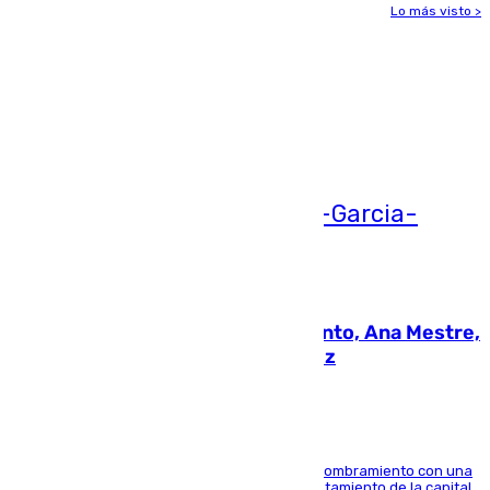
Lo más visto >
Más noticias
Ver más >
05.08.2026
La nueva presidenta del Parlamento, Ana Mestre,
hace parada institucional en Cádiz
Ana Mestre estrena su agenda oficial tras su nombramiento con una
doble visita a la Diputación Provincial y al Ayuntamiento de la capital