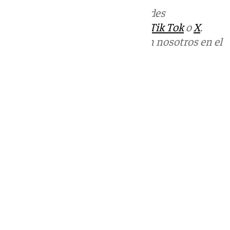
Más noticias de
101TV
en las redes
sociales:
Instagram
,
Facebook
,
Tik Tok
o
X
.
Puedes ponerte en contacto con nosotros en el
correo
informativos@101tv.es
Tags:
Partido Socialista (PSOE)
Últimas noticias