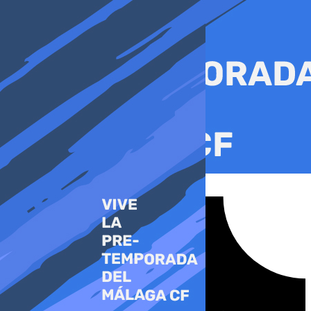
Ir
al
contenido
Tiktok