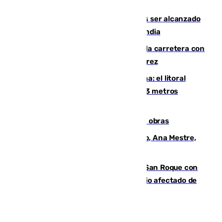
Habichuela
Un futbolista de 24 años muere tras ser alcanzado
por un rayo durante un partido en Tailandia
Muere un conductor tras salirse de la carretera con
su turismo en la A-480 a la altura de Jerez
Julio supera a junio en basura marina: el litoral
occidental malagueño recoge más de 33 metros
cúbicos de residuos
El Cádiz se afila ante un Granada en obras
La nueva presidenta del Parlamento, Ana Mestre,
hace parada institucional en Cádiz
Estabilizado el incendio forestal de San Roque con
19 familias aún desalojadas y un domicilio afectado de
gravedad