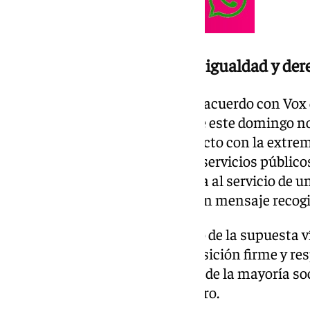
«Va a desmontar avances en igualdad y der
«Moreno se afana en contar un acuerdo con Vox 
firmado. Su puesta en escena de este domingo no 
firmó el lunes. Ha sellado un pacto con la extr
avances en igualdad, derechos, servicios público
climático, poniendo a Andalucía al servicio de u
afirmado en la red social X, en un mensaje recog
«Es la confirmación del entierro de la supuesta ví
PSOE andaluz ejercerá una oposición firme y re
servicios públicos, los derechos de la mayoría so
más justa», ha advertido Montero.