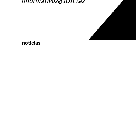
correo
informativos@101tv.es
Tags:
Últimas noticias