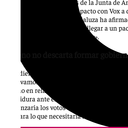
El presidente en funciones de la Junta de 
negado la existencia de un pacto con Vox a dí
del PP en la comunidad andaluza ha afirma
hasta el último minuto» para llegar a un pa
nuevo gobierno «lo antes posible».
Moreno no descarta formar gobiern
«Si pudiera ser el martes, el martes, Pero n
tanto, vamos a seguir dialogando hasta el ú
Moreno en relación a la posibilidad de form
investidura ante el Pleno del Parlamento. 
si alcanzaría los votos suficientes para alc
algo para lo que necesitaría los votos de Vo