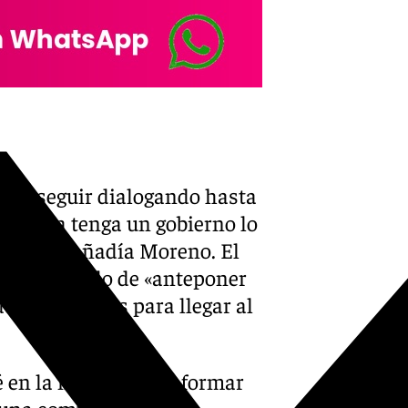
X-twitter
os a seguir dialogando hasta
dalucía tenga un gobierno lo
minuto», añadía Moreno. El
n ha hablado de «anteponer
de los partidos para llegar al
en la necesidad de formar
s una comunidad