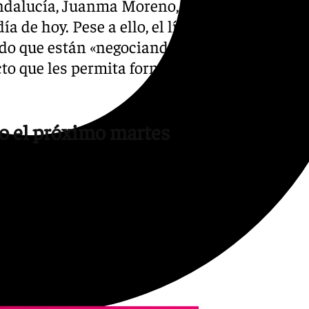
Andalucía, Juanma Moreno, ha
a de hoy. Pese a ello, el líder
do que están «negociando
cto que les permita formar un
o el próximo martes
o depende de nosotros y, por
ltimo minuto», afirmaba
ar gobierno en el debate de
Por el momento, se desconoce
anzar la mayoría absoluta,
x.