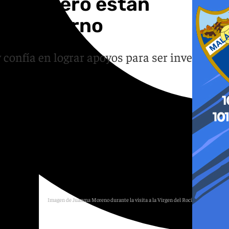
Vox» pero están
ar gobierno
 confía en lograr apoyos para ser investido
Imagen de Juanma Moreno durante la visita a la Virgen del Rocío en su ermita
E.P