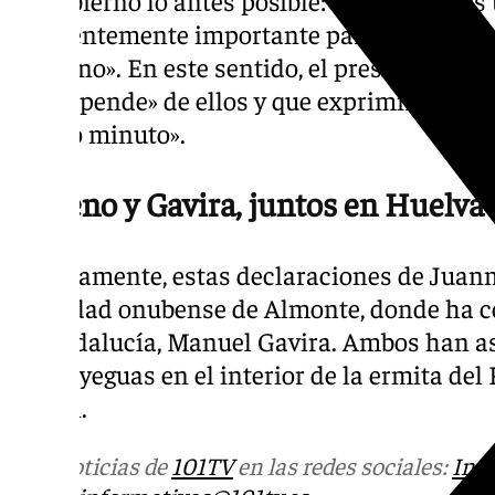
suficientemente importante para que no de
gobierno». En este sentido, el presidente en
«no depende» de ellos y que exprimirán el d
último minuto».
Moreno y Gavira, juntos en Huelva
Precisamente, estas declaraciones de Juan
localidad onubense de Almonte, donde ha co
en Andalucía, Manuel Gavira. Ambos han asi
de las yeguas en el interior de la ermita del 
Virgen.
Más noticias de
101TV
en las redes sociales:
Ins