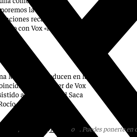
moremos la acción del
 funciones recalca que esto
iálogo con Vox «hasta el
ma Moreno se producen en la
incidido con el líder de Vox
stido a la tradicional Saca
Rocío en una visita a la
tagram
,
Facebook
,
Tik Tok
o
X
. Puedes ponerte en 