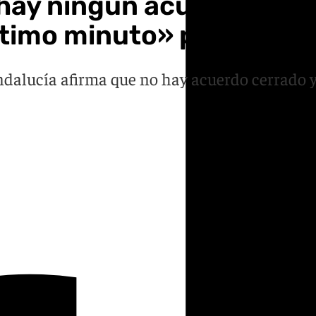
hay ningún acuerdo con 
ltimo minuto» para form
ndalucía afirma que no hay acuerdo cerrado y