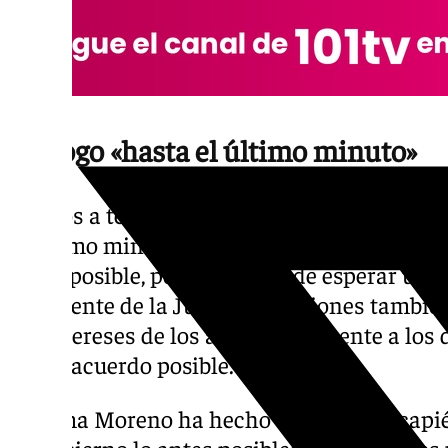
Diálogo «hasta el último minuto»
«Vamos a tener los teléfonos abiertos y vam
el último minuto. Nuestro interés es que An
antes posible, porque no puede esperar un 
presidente de la Junta en funciones tambié
los intereses de los andaluces» frente a los 
mejor acuerdo posible.
Juanma Moreno ha hecho especial hincapié 
un gobierno lo antes posible: «Andalucía e