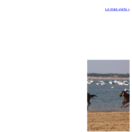
Lo más visto >
Más noticias
Ver más >