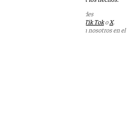
Más noticias de
101TV
en las redes
sociales:
Instagram
,
Facebook
,
Tik Tok
o
X
.
Puedes ponerte en contacto con nosotros en el
correo
informativos@101tv.es
Tags:
Últimas noticias