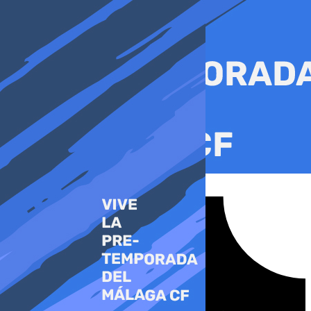
Ir
al
contenido
Tiktok