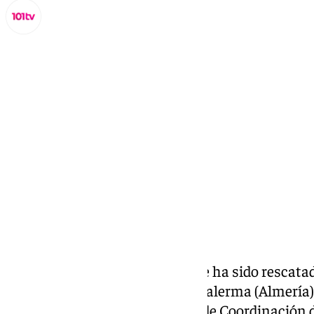
Miguel Alfonso
viernes, 6 septiembre 2024, 09:01
Compartir:
El cuerpo sin vida de un hombre ha sido rescatado
agua frente a la desaladora de Balerma (Almería
Ejido
, según informa el Centro de Coordinación