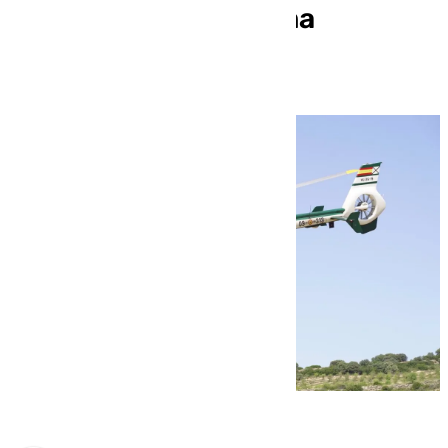
desaladora de Balerma
(Almería)