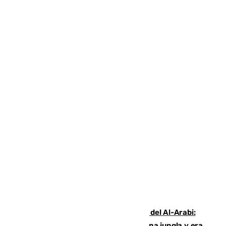
Juanfran Funes, sobre el duro juego del Al-Arabi:
“Por momentos nos hemos metido en una jungla y era