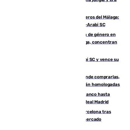
hasta peligroso”
Ya se han estrenado los tres delanteros del Málaga:
Eneko Jauregui, bigoleador contra el Al-Arabi SC
35 mujeres asesinadas por violencia de género en
España en este 2026: Andalucía y Málaga, concentran
el foco de la tragedia
El Málaga es muy superior al Al-Arabi SC y vence su
primer encuentro de pretemporada
Gafas para el eclipse solar 2026: dónde comprarlas,
dónde conseguirlas y cómo saber si están homologadas
Vinícius Júnior seguirá vestido de blanco hasta
2032 tras cerrar su renovación con el Real Madrid
Rodrigo negocia su fichaje por el Barcelona tras
romper con el Madrid y revoluciona el mercado