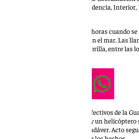
adscrito a Consejería de la Presidencia, Interior,
Administrativa de la Junta.
Fue minutos antes de las 19,00 horas cuando se r
un cuerpo que estaba flotando en el mar. Las ll
encontraba a media milla de la orilla, entre las 
Balanegra.
De inmediato se ha alertado a efectivos de la Guar
El Ejido. Varias embarcaciones y un helicóptero 
y han procedido al rescate del cadáver. Acto segu
judicial para tratar de esclarecer los hechos.