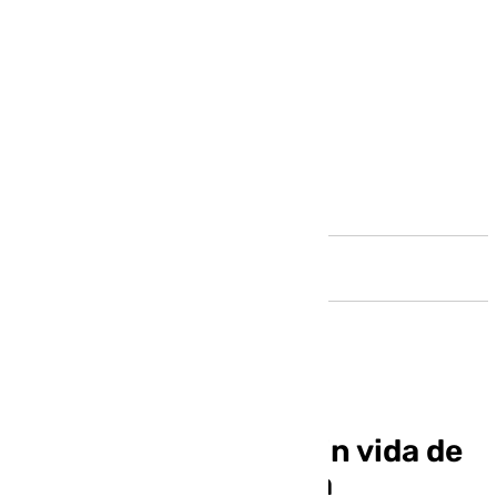
Andalucía
Rescatan el cuerpo sin vida de
un hombre frente a la