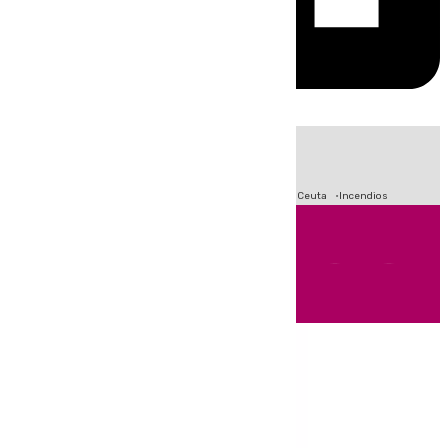
HOY
|
Fútbol
Sucesos
Primera División
Crisis Migratoria en Ceuta
Incendios
Andalucía