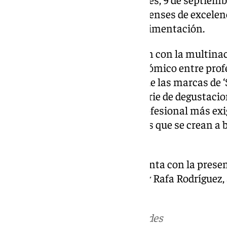
presenten los productos almerienses de excelenc
internacional del sector de la alimentación.
Durante el acto, en colaboración con la multina
realizará un encuentro gastronómico entre profe
británica, donde responsables de las marcas de ‘
almerienses prepararán una serie de degustacio
que conquistarán al público profesional más exig
más creativos e innovadores, los que se crean a 
provincia de Almería.
El encuentro gastronómico cuenta con la presen
Alejandro Ruiz, Noelia Carrión y Rafa Rodríguez,
Rafa Madrid.
Más noticias de
101TV
en las redes