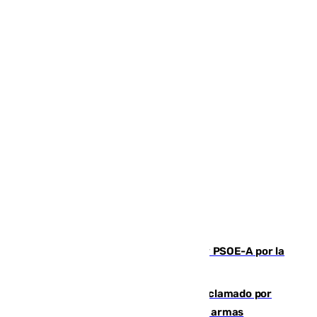
Vuelve el duelo dialéctico entre PP y PSOE-A por la
financiación de las autonomías
Detienen en Málaga a un fugitivo reclamado por
Colombia por homicidio y transporte de armas