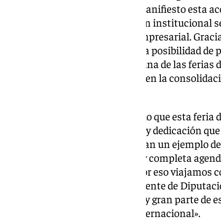
Carlos Sánchez, ha puesto de manifiesto esta a
ejemplo de cómo la colaboración institucional se
oportunidades para el sector empresarial. Graci
Almería y la Cámara, tenemos la posibilidad de 
excelencia a todo el mundo en una de las ferias
importantes y seguir creciendo en la consolidac
Almería'».
Asimismo, Sánchez ha recalcado que esta feria 
talento, esfuerzo, la creatividad y dedicación q
conseguir que sus productos sean un ejemplo de 
que se enmarcan en la variada y completa agend
2024, están siendo un éxito y por eso viajamos 
porque, como ha dicho el presidente de Diputació
revolución de ‘Sabores Almería’ y gran parte de 
más fuertes en el panorama internacional».