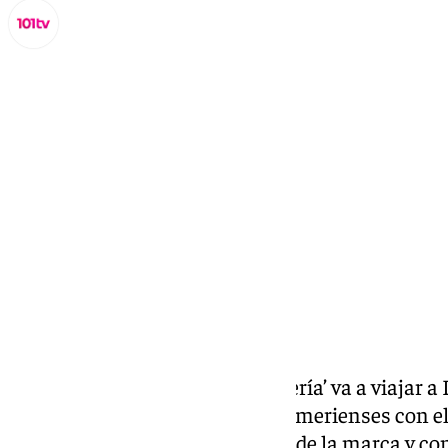
Miguel Alfonso
jueves, 5 septiembre 2024, 15:03
Compartir:
La firma
gourmet
‘Sabores Almería’ va a viajar a
«excelencia» de los productos almerienses con el
presencia a nivel internacional de la marca y co