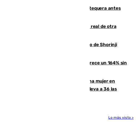
Prueba final del Granada ante el Antequera antes
del inicio de la Liga
Ceuta se prepara ante la posibilidad real de otra
entrada masiva el 15 de agosto
Cártama, protagonista en el Europeo de Shorinji
Kempo celebrado en Berlín
La llegada de inmigrantes a Ceuta crece un 164% sin
contar la entrada masiva
Igualdad confirma el asesinato de una mujer en
Benahavís como violencia machista y eleva a 36 las
víctimas en 2026
Lo más visto >
Más noticias