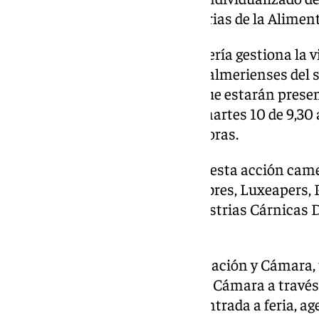
Federación Española de Industrias de la Aliment
La Cámara de Comercio de Almería gestiona la vis
internacional dirigida a pymes almerienses del 
nueve empresas almerienses que estarán presen
Hall, y pueden ser visitadas el martes 10 de 9,30 
desde las 9,30 hasta las 17,00 horas.
Las empresas participantes en esta acción came
espacio expositivo son Los Filabres, Luxeapers,
Cárnicas Campohermoso, Industrias Cárnicas Di
Naturinda y Lorusso.
Gracias al convenio entre Diputación y Cámara, 
ayuda del 85% gestionada por la Cámara a través
gastos de viaje, de transporte, entrada a feria, a