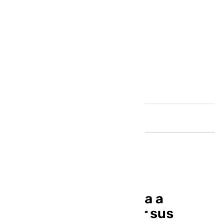
Andalucía
‘Sabores Almería’ viaja a
Londres para mostrar sus