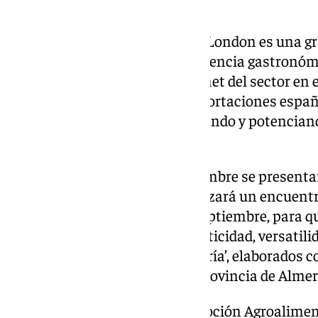
entre otros.
El Salón Speciality & Fine Food London es una g
conocer los productos y la excelencia gastronóm
ya que es la primera feria gourmet del sector en 
sexto país de destino de las exportaciones espa
oportunidad para seguir ampliando y potenciand
británicas».
Del mismo modo, el 9 de septiembre se presentar
Londres. En concreto, se organizará un encuen
City de Londres el lunes, 9 de septiembre, para 
«degustar la originalidad, autenticidad, versatili
almerienses y de ‘Sabores Almería’, elaborados 
saludable que se cultiva en la provincia de Almer
El diputado provincial de Promoción Agroalime