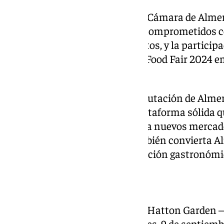
Por su parte, el presidente de la Cámara de Alme
que «estamos completamente comprometidos con
de nuestras empresas y productos, y la participa
Almería’ en la Speciality & Fine Food Fair 2024 e
esta dirección».
«Gracias al acuerdo entre la Diputación de Alme
estamos logrando crear una plataforma sólida qu
empresas almerienses acceder a nuevos mercado
comercialización, sino que también convierta A
indiscutible en calidad e innovación gastronómic
PRESENTACIÓN EN COSENTINO
El Cosentino City de Londres (1 Hatton Garden –
escenario donde el próximo lunes, 9 de septiembre