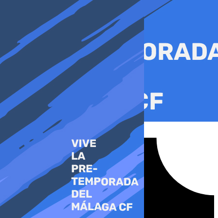
Ir
al
contenido
Tiktok