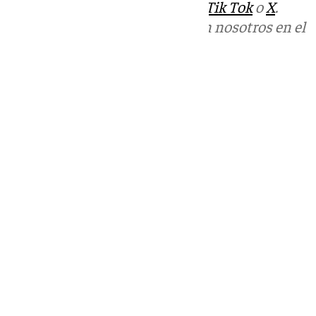
sociales:
Instagram
,
Facebook
,
Tik Tok
o
X
.
Puedes ponerte en contacto con nosotros en el
correo
informativos@101tv.es
Tags:
Últimas noticias