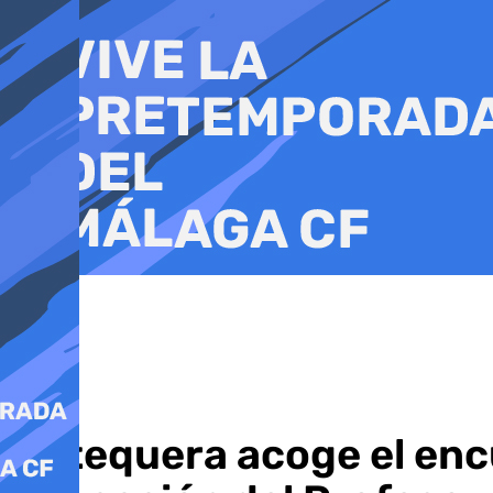
Ir
al
contenido
Antequera acoge el enc