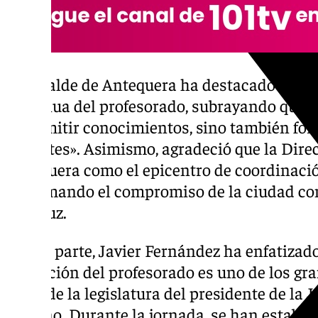
El Alcalde de Antequera ha destacado la im
continua del profesorado, subrayando que «
transmitir conocimientos, sino también fo
docentes». Asimismo, agradeció que la Dire
Antequera como el epicentro de coordinació
reafirmando el compromiso de la ciudad con
andaluz.
Por su parte, Javier Fernández ha enfatizado
formación del profesorado es uno de los gra
parte de la legislatura del presidente de l
Moreno. Durante la jornada, se han estable