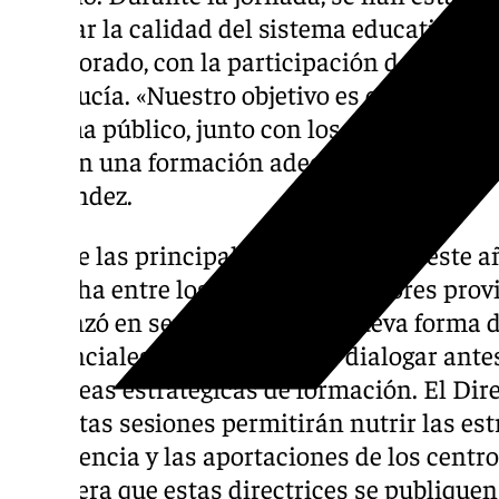
mejorar la calidad del sistema educativo a t
profesorado, con la participación de los 32
Andalucía. «Nuestro objetivo es que los más
sistema público, junto con los 16.000 de las
reciban una formación adecuada a los retos
Fernández.
Una de las principales novedades de este a
estrecha entre los ocho coordinadores prov
comenzó en septiembre. Esta nueva forma d
presenciales para concretar y dialogar antes
las líneas estratégicas de formación. El Di
que estas sesiones permitirán nutrir las est
experiencia y las aportaciones de los centr
se espera que estas directrices se publiquen 