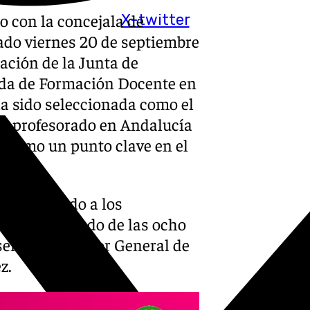
o con la concejala de
X-twitter
sado viernes 20 de septiembre
ación de la Junta de
nada de Formación Docente en
a sido seleccionada como el
el profesorado en Andalucía
 como un punto clave en el
a congregado a los
del profesorado de las ocho
ente el Director General de
z.