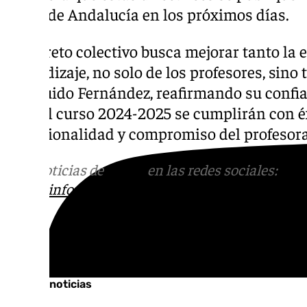
Junta de Andalucía en los próximos días.
«Este reto colectivo busca mejorar tanto la
aprendizaje, no solo de los profesores, sino
concluido Fernández, reafirmando su confia
para el curso 2024-2025 se cumplirán con éx
profesionalidad y compromiso del profesor
Más noticias de
101TV
en las redes sociales:
Ins
correo
informativos@101tv.es
Tags:
Últimas noticias