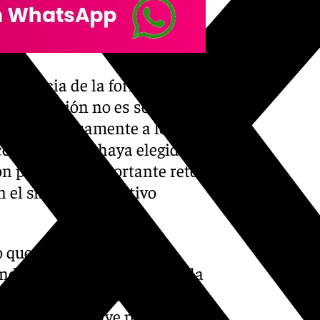
portancia de la formación
la educación no es solo
rmar continuamente a los
cción General haya elegido a
n para este importante reto,
 el sistema educativo
 que la mejora de la
ndes objetivos de la segunda
a Junta de Andalucía Juanma
cido puntos clave para