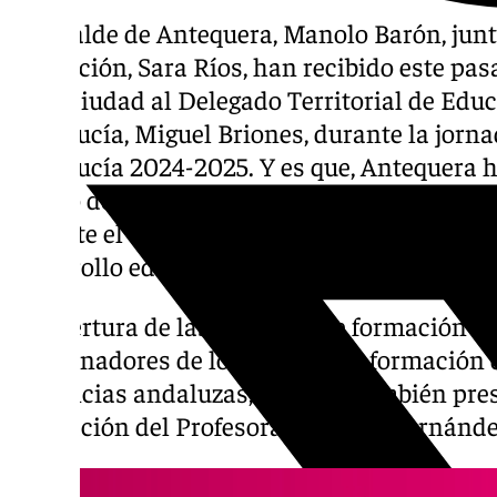
El alcalde de Antequera, Manolo Barón, junt
Educación, Sara Ríos, han recibido este pa
en la ciudad al Delegado Territorial de Educ
Andalucía, Miguel Briones, durante la jor
Andalucía 2024-2025. Y es que, Antequera h
centro de coordinación para la formación d
durante el curso 2024-2025, consolidándose
desarrollo educativo de la región.
La apertura de las jornadas de formación h
coordinadores de los centros de formación 
provincias andaluzas, estando también pres
Formación del Profesorado, Javier Fernánde