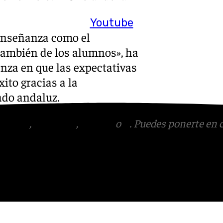
Youtube
 enseñanza como el
 también de los alumnos», ha
nza en que las expectativas
ito gracias a la
ado andaluz.
tagram
,
Facebook
,
Tik Tok
o
X
. Puedes ponerte en 