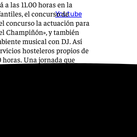
 a las 11.00 horas en la
fantiles, el concurso de
Youtube
s el concurso la actuación para
del Champiñón», y también
biente musical con DJ. Así
rvicios hosteleros propios de
00 horas. Una jornada que
 San Agustín, San Francisco o
avalescas irán rotando con
iente: 11.45 h en calle
eja» y 12.30h en misma calle
 Agustín, la chirigota los
 en plaza San Francisco y a