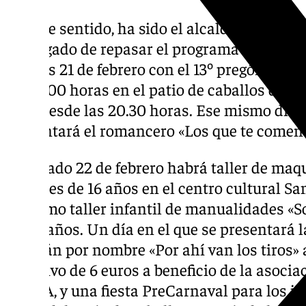
En este sentido, ha sido el alcalde de la ciu
encargado de repasar el programa de activi
viernes 21 de febrero con el 13º pregón que 
las 21.00 horas en el patio de caballos de la
libre desde las 20.30 horas. Ese mismo día, e
presentará el romancero «Los que te comen la
El sábado 22 de febrero habrá taller de maqu
mayores de 16 años en el centro cultural Sant
así como taller infantil de manualidades «
4 a 12 años. Un día en el que se presentará 
llevarán por nombre «Por ahí van los tiros» 
donativo de 6 euros a beneficio de la asocia
EMMA, y una fiesta PreCarnaval para los jóv