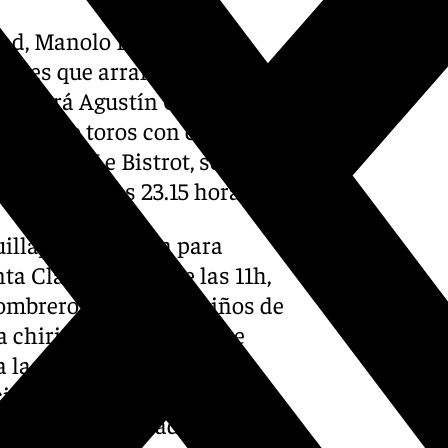
dad, Manolo Barón, el
dades que arrancará el
realizará Agustín González a
 plaza de toros con entrada
n el Pub Le Bistrot, se
 oreja» a las 23.15 horas.
illaje de fantasía para
a Clara a partir de las 11h,
Sombrero Loco» para niños de
la chirigota los Pocos que
a las 19.00 horas con
ción Fireumas en la Sala
enes de la ciudad en la