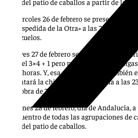
carpa del patio de caballos a partir de las 2
El miércoles 26 de febrero se presentará «La 
«La despedida de la Otra» a las 21.00 horas
Herrezuelos.
El jueves 27 de febrero se presentará la chir
«Los del 3×4 + 1 pero por tus castas no diga
20.00 horas. Y, esa misma noche, también 
presentará la chirigota antequerana a las 2
«Una obra de Teatro».
El viernes 28 de febrero, día de Andalucía, a
el encuentro de todas las agrupaciones de 
carpa del patio de caballos.