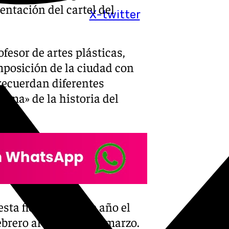
entación del cartel del
X-twitter
fesor de artes plásticas,
mposición de la ciudad con
recuerdan diferentes
ema» de la historia del
sta fiesta que, este año el
brero al sábado 1 de marzo.