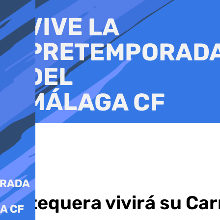
Ir
al
contenido
Antequera vivirá su Car