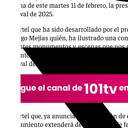
mañana de este martes 11 de febrero, la pres
Carnaval de 2025.
Un cartel que ha sido desarrollado por el pro
Santiago Mejías quién, ha ilustrado una co
diferentes monumentos y, escenas que nos 
momentos y personajes que son ya un «embl
carnaval de la ciudad.
Un cartel que, ya anuncia la celebración de e
Ayuntamiento extenderá del viernes 21 de fe