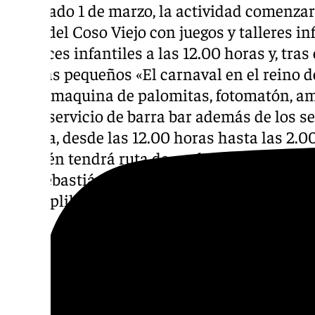
El sábado 1 de marzo, la actividad comenzará
plaza del Coso Viejo con juegos y talleres in
disfraces infantiles a las 12.00 horas y, tra
los más pequeños «El carnaval en el reino 
habrá maquina de palomitas, fotomatón, am
como servicio de barra bar además de los se
la zona, desde las 12.00 horas hasta las 2.
también tendrá ruta de coplas por Duranes,
San Sebastián donde las agrupaciones carn
sus coplillas.
El horario de dicha ruta de copla será el sigu
Duranes Romancero «Los que te comen la or
la chirigota los niños. A las 13h en plaza San
Pocos; a las 13.30h la chirigota antequerana