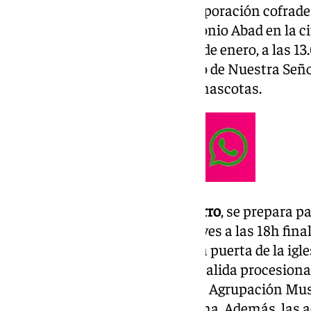
Mariana de Antequera, es la corporación cofrade
celebración en torno a San Antonio Abad en la c
lugar este próximo domingo 19 de enero, a las 13
que tendrá lugar en el Santuario de Nuestra Señor
se procederá a la bendición de mascotas.
En la comarca,
Cuevas del Becerro
, se prepara p
San Antonio Abad, mañana jueves a las 18h finaliz
12h bendición de animales en la puerta de la igles
Misa, tras la cual, tendrá lugar salida procesion
acompañamiento musical de la Agrupación Musi
por la noche hay prevista verbena. Además, las a