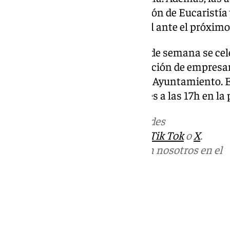
domingo a las 13h con celebración de Eucaristía 
Imágenes del templo parroquial ante el próximo 
También en
Archidona
este fin de semana se ce
Antón, organizado por la asociación de empresa
Activa y con la colaboración del Ayuntamiento. Es
de Jesús Nazareno y, este viernes a las 17h en la
Más noticias de
101TV
en las redes
sociales:
Instagram
,
Facebook
,
Tik Tok
o
X
.
Puedes ponerte en contacto con nosotros en el
correo
informativos@101tv.es
Tags:
Últimas noticias