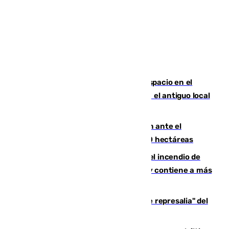
Las marca internacionales ganan espacio en el
Centro de Málaga: La Tagliatella abre en el antiguo local
de Vox Sports Bar
Moreno pide extremar la precaución ante el
incendio de Niebla, que supera las 4.000 hectáreas
340 personas más desalojadas por el incendio de
Niebla, que mantiene a 410 evacuadas y contiene a más
de 500 efectivos trabajando
Italia responde ante las "medidas de represalia" del
Gobierno de Sánchez