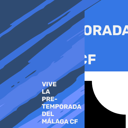
Ir
al
contenido
Tiktok