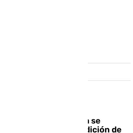
Andalucía
Antequera y Comarca se
preparan para la bendición de