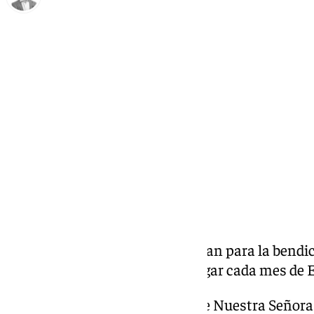
Antonio J. Palomo
martes, 14 enero 2025, 15:40
Compartir:
Antequera
y Comarca se preparan para la bendi
festividad religiosa que tiene lugar cada mes de 
En este sentido, la Esclavitud de Nuestra Señor