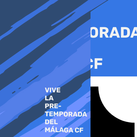
Ir
al
contenido
Tiktok