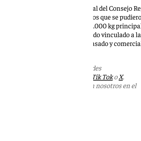
Por su parte, la secretaria general del Consejo R
señalado que «de los 311.000 kilos que se pudiero
DOP se han comercializado 180.000 kg principa
interior porque el aceite ha estado vinculado a la
repercute en el volumen de envasado y comerci
tensionado».
Más noticias de
101TV
en las redes
sociales:
Instagram
,
Facebook
,
Tik Tok
o
X
.
Puedes ponerte en contacto con nosotros en el
correo
informativos@101tv.es
Tags:
Últimas noticias