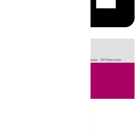
HOY
|
Fútbol
Primera División
LaLiga
Crisis Migratoria en Ceuta
101 Televisión
Andalucía