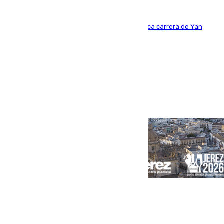
Del filial pepinero a récord absoluto: la meteórica carrera de Yan
Diomande en solo doce meses
Portada
Andalucía