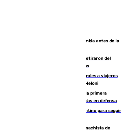
Felipe VI refuerza los lazos con Colombia antes de la
llegada del nuevo presidente
Fernando Calero y Carlos Dotor se retiraron del
encuentro contra el Ceuta con molestias
España restablece controles temporales a viajeros
procedentes de Italia como repuesta a Meloni
El Málaga cae ante el Ceuta y suma la primera
derrota de la pretemporada dejando dudas en defensa
Marruecos, la principal baza de Infantino para seguir
al frente de la FIFA
Pedro Sánchez condena el crimen machista de