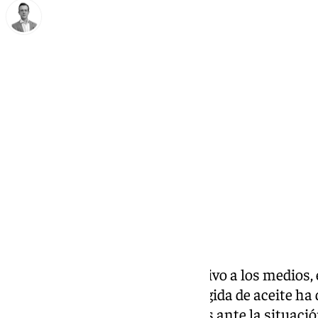
Antonio J. Palomo
martes, 26 noviembre 2024, 11:35
Compartir:
Durante un desayuno informativo a los medios, e
Denominación de Origen Protegida de aceite ha d
aceite así como sus necesidades ante la situació