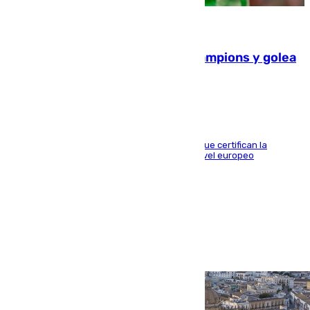
06.08.2026
El Betis supera el examen de Champions y golea
al Arsenal en Dublín (1-3)
Riquelme, Deossa y Fornals firman los tantos que certifican la
superioridad bética ante un rival de máximo nivel europeo