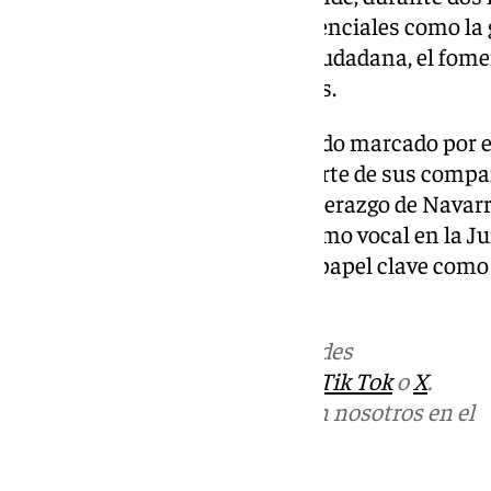
papel fundamental en áreas esenciales como la g
promoción de la cooperación ciudadana, el foment
la mejora de los caminos rurales.
El acto de cierre del año ha estado marcado por
reconocimiento y cariño por parte de sus compa
destacaron la dedicación y el liderazgo de Navar
años. Aunque deja su puesto como vocal en la J
continuará desempeñando un papel clave como P
Popular en Bobadilla Estación.
Más noticias de
101TV
en las redes
sociales:
Instagram
,
Facebook
,
Tik Tok
o
X
.
Puedes ponerte en contacto con nosotros en el
correo
informativos@101tv.es