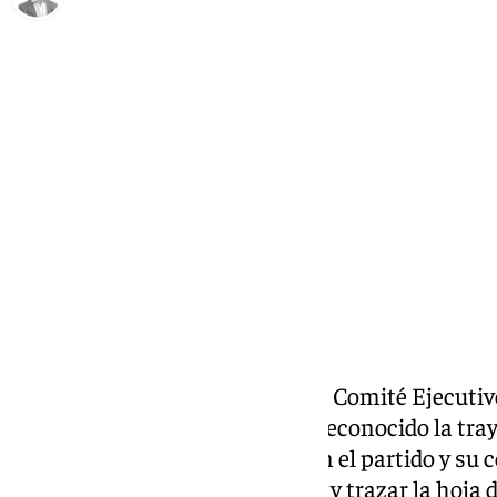
Antonio J. Palomo
jueves, 26 diciembre 2024, 09:20
Compartir:
En un acto celebrado durante el Comité Ejecutiv
Antequera en diciembre, se ha reconocido la tra
Juan Carlos Navarro Florido con el partido y su
sirvió para analizar el año 2024 y trazar la hoja 