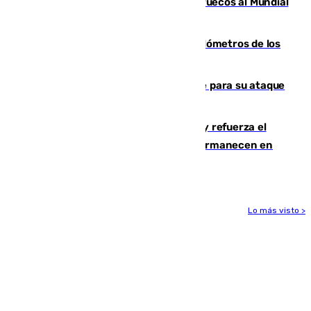
Podemos contra la candidatura de Marruecos al Mundial
2030
Diputación limpia de residuos 170 kilómetros de los
principales caminos del Rocío en Sevilla
El Real Madrid ficha a Yan Diomande para su ataque
por 125 millones
El Gobierno instala duchas y baños y refuerza el
CETI para los miles de migrantes que permanecen en
Ceuta
Lo más visto >
Más noticias
Ver más >