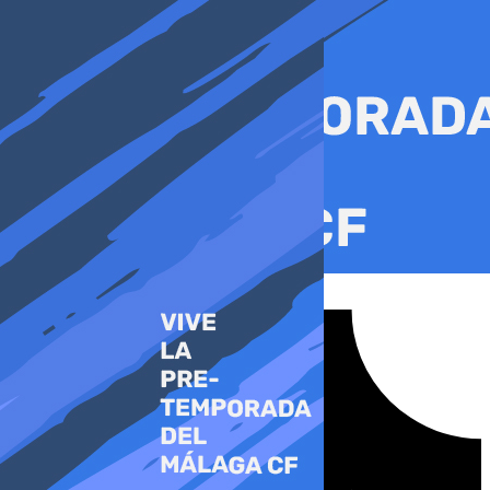
Ir
al
contenido
Tiktok