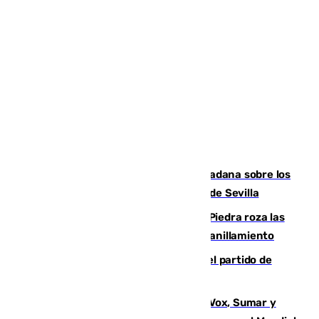
PSOE y Vox critican la consulta ciudadana sobre los
toldos que ha lanzado el Ayuntamiento de Sevilla
La laguna malagueña de Fuente de Piedra roza las
30.000 parejas de flamencos antes del anillamiento
Sigue en directo la retransmisión del partido de
pretemporada Málaga-Al-Arabi
La crisis migratoria de Ceuta une a Vox, Sumar y