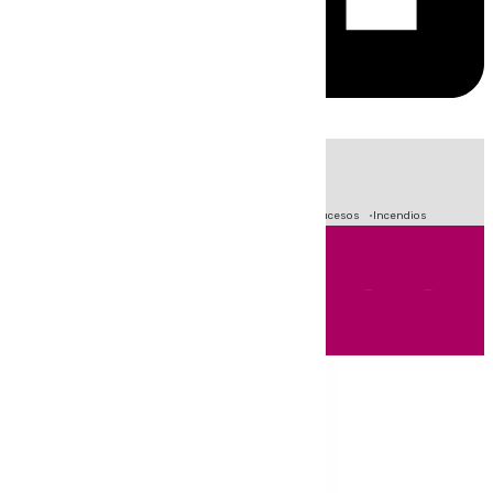
HOY
|
Fútbol
Primera División
Crisis Migratoria en Ceuta
Sucesos
Incendios
Andalucía