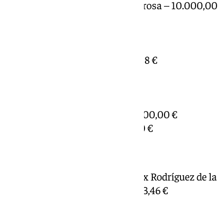
* EEI Niño Jesús y Virgen Milagrosa – 10.000,00
* EEI San Juan – 10.000,00 €
* EEI Veracruz – 10.000,00 €
* CEIP León Motta – 7.234,88 €
* CEIP Romero Robledo – 5.815,88 €
* CPR Atalaya – 5.802,05 €
* CEIP San Juan – 3.877,26 €
* CEIP La Vera Cruz – 3.084,84 €
* CEPER Ignacio de Toledo – 3.000,00 €
* CEM Ana Cárdenas – 3.000,00 €
Pedanías
* Bobadilla Estación – CEIP Félix Rodríguez de la
* Cartaojal – CEIP La Peña: 5.023,46 €