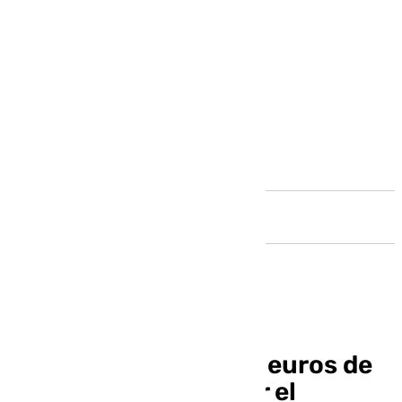
Andalucía
Inversión de 264.130 euros de
la Junta para mejorar el