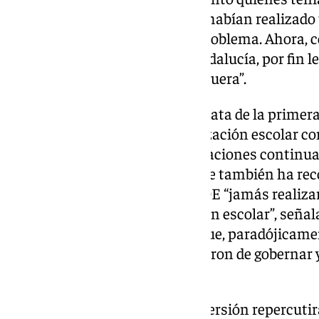
estas mejoras. Nunca antes se habían realizado
y finalistas para corregir este problema. Ahora, 
climatización de la Junta de Andalucía, por fin 
los centros educativos de Antequera”.
También ha destacado que se trata de la primera
programa específico de climatización escolar con
objetivos, lo que garantiza actuaciones continua
bienestar en las aulas. El alcalde también ha re
gobiernos autonómicos del PSOE “jamás realizar
extraordinarias en climatización escolar”, señ
de frío y calor sin respuesta, y que, paradójicam
precisamente cuando ellos dejaron de gobernar 
actuar en esta materia”.
Barón ha señalado que esta inversión repercuti