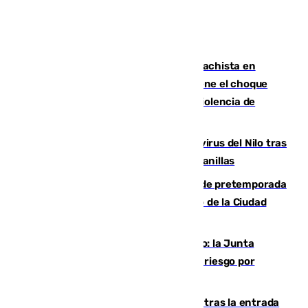
Moreno condena el último crimen machista en
Benahavís mientras el Gobierno mantiene el choque
con la Junta por las competencias de violencia de
género
Málaga refuerza la vigilancia por el virus del Nilo tras
detectar un mosquito positivo en Campanillas
Málaga-Ceuta: cuarto compromiso de pretemporada
de los blanquiazules en busca del Trofeo de la Ciudad
Autónoma
Málaga, en alerta por el virus del Nilo: la Junta
decreta Campanillas como zona de alto riesgo por
varios casos recientes
El Gobierno registra 1.342 menores tras la entrada