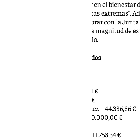
calidad ambiental de las aulas y en el bienestar
especialmente ante temperaturas extremas”. A
reafirmó su disposición a colaborar con la Junta
las actuaciones, agradeciendo la magnitud de es
centros educativos del municipio.
18 centros educativos beneficiados
Antequera
* IES Pedro Espinosa – 52.465,54 €
* IES Los Colegiales – 46.807,95 €
* IES Pintor José María Fernández – 44.386,86 €
* Escuela Oficial de Idiomas – 20.000,00 €
* CEIP Reina Sofía – 15.410,87 €
* CEIP Infante Don Fernando – 11.758,34 €