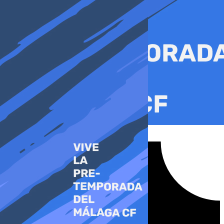
Ir
al
contenido
Tiktok