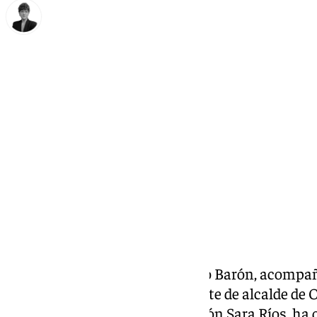
María Rosales
miércoles, 19 noviembre 2025, 12:31
Compartir:
El alcalde de Antequera, Manolo Barón, acompaña
portavoz Ana Cebrián, la teniente de alcalde d
Molina y la concejal de Educación Sara Ríos, ha