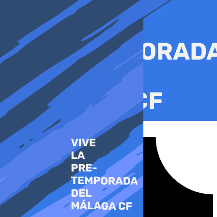
Ir
al
contenido
Tiktok