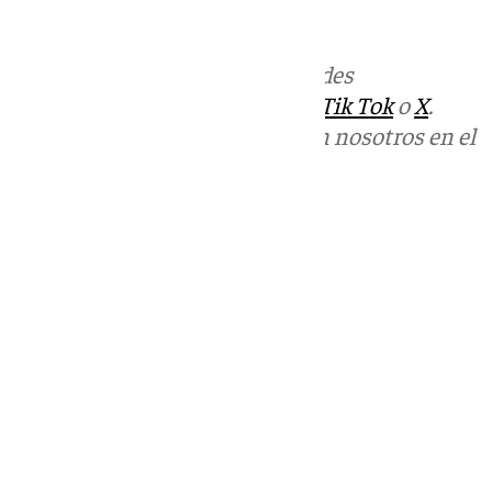
informativos@101tv.es
.
Más noticias de
101TV
en las redes
sociales:
Instagram
,
Facebook
,
Tik Tok
o
X
.
Puedes ponerte en contacto con nosotros en el
correo
informativos@101tv.es
Tags:
Últimas noticias