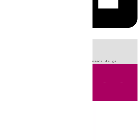
HOY
|
Fútbol
Primera División
Crisis Migratoria en Ceuta
Sucesos
LaLiga
Andalucía