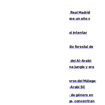
Juventud Cofrade de Málaga
El fichaje más caro de la historia del Real Madrid
costaba 105 millones de euros menos hace un año y
jugaba en Leganés
Ceuta suma 82 fallecidos en el mar al intentar
cruzar la frontera española
Huelva eleva a emergencia el incendio forestal de
Niebla
Juanfran Funes, sobre el duro juego del Al-Arabi:
“Por momentos nos hemos metido en una jungla y era
hasta peligroso”
Ya se han estrenado los tres delanteros del Málaga:
Eneko Jauregui, bigoleador contra el Al-Arabi SC
35 mujeres asesinadas por violencia de género en
España en este 2026: Andalucía y Málaga, concentran