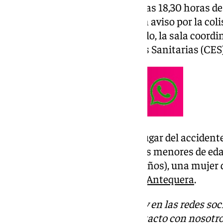
El accidente ha ocurrido sobre las 18,30 horas d
el teléfono 112 ha gestionado un aviso por la coli
kilómetro 13 de la A-343. Ante ello, la sala coord
Civil y al Centro de Emergencias Sanitarias (CES
Los sanitarios desplazados al lugar del accident
de cinco heridos, entre ellos, tres menores de ed
niña de ocho y una chica de 17 años), una mujer 
todos evacuados al
Hospital de Antequera
.
Descubre más noticias de 101Tv en las redes soc
Tok
o
X
. Puedes ponerte en contacto con nosotro