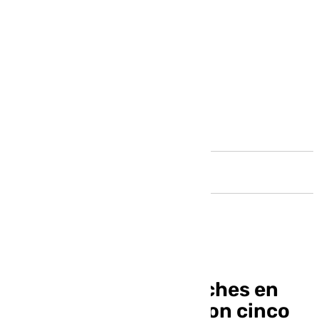
Andalucía
La colisión de dos coches en
Antequera se salda con cinco