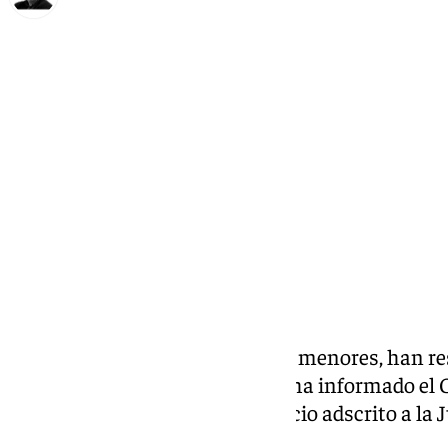
Francisco Marmolejo
lunes, 2 diciembre 2024, 22:28
Compartir:
Cinco personas, entre ellas tres menores, han re
vehículos en Antequera, según ha informado el 
Emergencias (Cecem)
112
, servicio adscrito a la