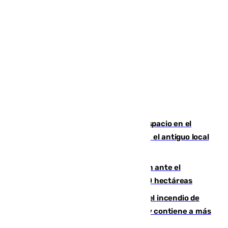
Las marca internacionales ganan espacio en el
Centro de Málaga: La Tagliatella abre en el antiguo local
de Vox Sports Bar
Moreno pide extremar la precaución ante el
incendio de Niebla, que supera las 4.000 hectáreas
340 personas más desalojadas por el incendio de
Niebla, que mantiene a 410 evacuadas y contiene a más
de 500 efectivos trabajando