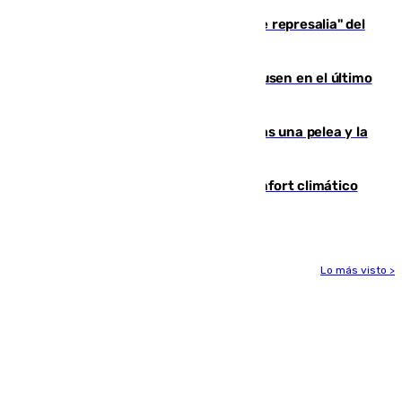
Italia responde ante las "medidas de represalia" del
Gobierno de Sánchez
El Sevilla se desinfla ante el Leverkusen en el último
ensayo (1-2)
Tensión en la prisión de Alhaurín tras una pelea y la
incautación de un punzón
Málaga contabiliza 148 zonas de confort climático
para enfrentar las altas temperaturas
Lo más visto >
Más noticias
Ver más >