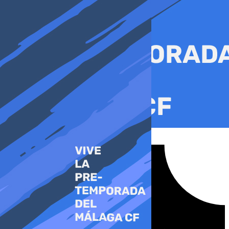
Ir
al
contenido
Tiktok