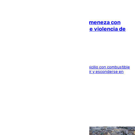
08.08.2026
Retiene a su mujer en su casa y ameneza con
quemar la vivienda: nuevo caso de violencia de
género en Málaga
El arrestado, de 54 años, habría rociado el domicilio con combustible
y habría impedido salir a la víctima antes de huir y esconderse en
una casa cercana