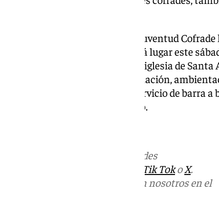
horas.
En Archidona, por su parte, la Juventud Cofrade
zambomba navideña que tendrá lugar este sábado,
las 18.30 horas en la plaza de la iglesia de Sant
del grupo Ajoblanco y, a continuación, ambientac
con entrada gratuita y habrá servicio de barra a b
Juventud Cofrade del municipio.
Más noticias de
101TV
en las redes
sociales:
Instagram
,
Facebook
,
Tik Tok
o
X
.
Puedes ponerte en contacto con nosotros en el
correo
informativos@101tv.es