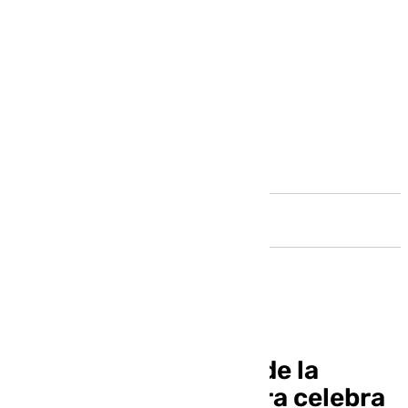
Andalucía
La juventud cofrade de la
comarca de Antequera celebra