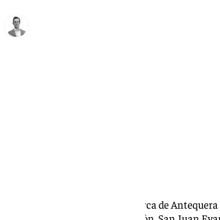
Antonio J. Palomo
viernes, 27 diciembre 2024, 08:51
Compartir:
La juventud cofrade de la comarca de Antequera 
semana la festividad de su Patrón, San Juan Eva