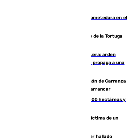
El año 2007, una generación muy prometedora en el
mundo del fútbol
Incendio forestal en el paraje Monte de la Tortuga
de Málaga
Incendio en un vertedero de Antequera: arden
chatarra, muebles y palets y el fuego se propaga a una
zona de monte
Las Palmas conquista el Trofeo Ramón de Carranza
y somete a un Cádiz que no termina de arrancar
El incendio de Niebla alcanza las 8.000 hectáreas y
mantiene desalojadas a 474 personas
El tenista checho Lehecka, nueva víctima de un
Rafa Jódar que está siendo imparable
Muere un hombre de 58 años tras ser hallado