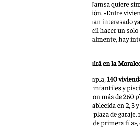
La demanda es tal que el grupo Jamsa quiere sim
metros cuadrados de urbanización. «Entre vivien
personas
han preguntado y se han interesado ya
Miguel García. «Es de hecho difícil hacer un sol
sobre todo son jóvenes y, especialmente, hay inte
Márquez.
¿Qué tipo de vivienda se construirá en la Morale
En total esta promoción contempla,
140 viviend
protegidas
, con zonas de juegos infantiles y pi
un aparcamiento subterráneo con más de 260 pla
tipología de vivienda ya está establecida en 2, 3 
metros cuadrados con terraza y plaza de garaje
eficientes, aerotermia y marcas de primera fila», 