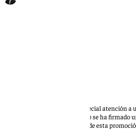
María Rosales
miércoles, 18 diciembre 2024, 12:28
Compartir:
Antequera mira a 2025 con especial atención a 
la Moraleda
. En julio de este año se ha firmado 
para el proceso administrativo de esta promoció