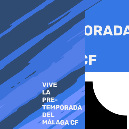
Ir
al
contenido
Tiktok