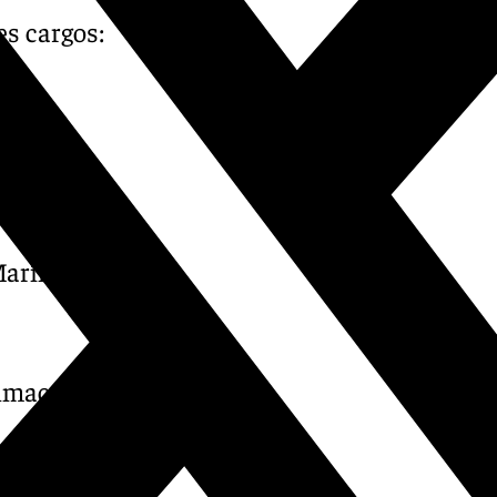
es cargos:
z Galán
Marín
Inmaculada Ruiz Guzmán
 Antonio Jesús Sarmiento