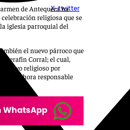
 Carmen de Antequera ha
X-twitter
celebración religiosa que se
la iglesia parroquial del
 también el nuevo párroco que
, Serafín Corral; el cual,
ectivo religioso por
l hasta ahora responsable