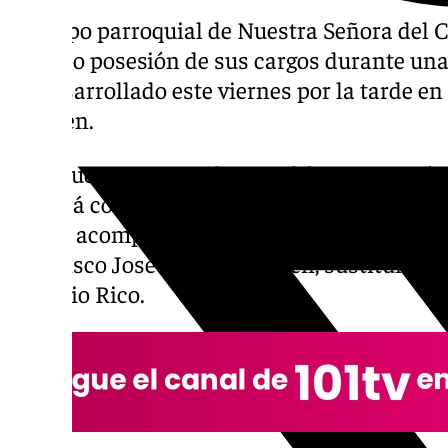
El grupo parroquial de Nuestra Señora del
tomado posesión de sus cargos durante una 
ha desarrollado este viernes por la tarde en 
Carmen.
Una nueva etapa en la que al frente, estará
actuará como presidente y director espiritual
estará acompañado como responsable del col
Francisco José González quién, sustituirá a
Antonio Rico.