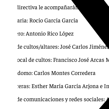
En la directiva le acompañarán los siguient
Secretaria: Rocío García García
Tesorero: Antonio Rico López
Vocal de cultos/altares: José Carlos Jiméne
Vice-vocal de cultos: Francisco José Arcas 
Mayordomo: Carlos Montes Corredera
Camareras: Esther María García Arjona e 
Vocal de comunicaciones y redes sociales:
López