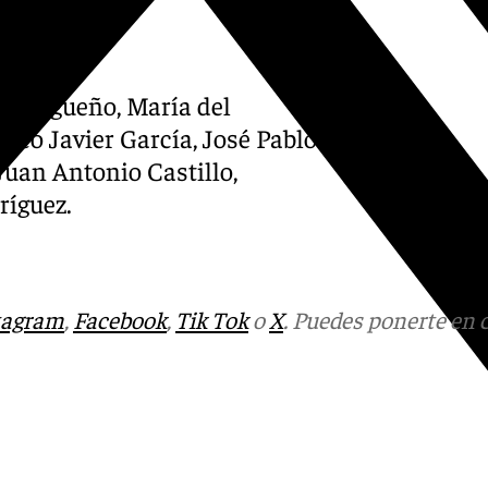
Moreno
o Burgueño, María del
sco Javier García, José Pablo
Juan Antonio Castillo,
ríguez.
tagram
,
Facebook
,
Tik Tok
o
X
. Puedes ponerte en 