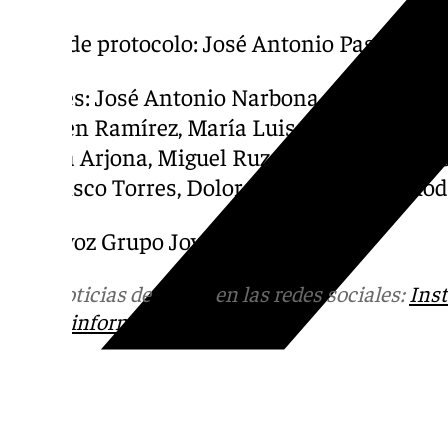
Vocal de protocolo: José Antonio Pascual 
Vocales: José Antonio Narbona, José Ignaci
Carmen Ramírez, María Luisa García, Franci
García Arjona, Miguel Ruz, Antonio Garcia, 
Francisco Torres, Dolores Arjona y José Rod
Portavoz Grupo Joven: Clara Torres.
Más noticias de
101TV
en las redes sociales:
Ins
correo
informativos@101tv.es
Tags: