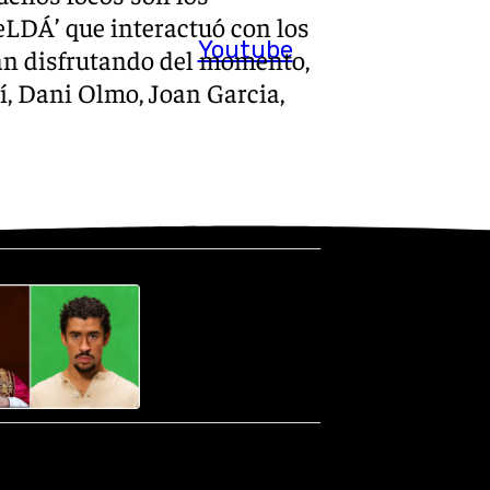
eLDÁ’ que interactuó con los
Youtube
aban disfrutando del momento,
í, Dani Olmo, Joan Garcia,
 el cantante puertorriqueño