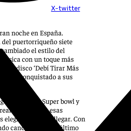
X-twitter
ran noche en España.
 del puertorriqueño siete
cambiado el estilo del
a música con un toque más
ltimo disco ‘Debí Tirar Más
ueña ha conquistado a sus
igual que en la Super bowl y
 realizado una de esas
os elegidos pueden llegar. Con
ndo canciones de su último