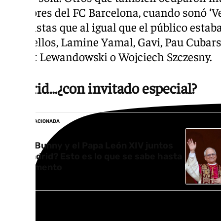
jugadores del FC Barcelona, cuando sonó ‘V
futbolistas que al igual que el público est
entre ellos, Lamine Yamal, Gavi, Pau Cubars
Robert Lewandowski o Wojciech Szczesny.
Madrid…¿con invitado especial?
NOTICIA RELACIONADA
¿Bad Bunny y el Papa León XIV juntos
en Madrid? Esto es lo que se sabe hasta
el momento
La posible reunión entre el Papa León XIV y