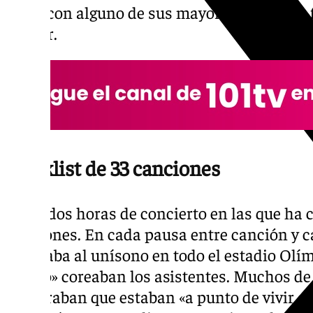
disco con alguno de sus mayores éxitos, ha
estelar.
Tracklist de 33 canciones
Unas dos horas de concierto en las que ha 
canciones. En cada pausa entre canción y c
resonaba al unísono en todo el estadio Olí
Benito» coreaban los asistentes. Muchos de 
aseguraban que estaban «a punto de vivir al