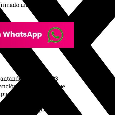
 firmado una actuación
cantando un total de 33
anción había un grito que
mpico de Montjuic «Benito,
ellos antes del concierto
go histórico» y que sabían