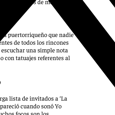
d Bunny «antes de morirnos».
ista puertorriqueño que nadie
tentes de todos los rincones
n escuchar una simple nota
o con tatuajes referentes al
o
ga lista de invitados a ‘La
 apareció cuando sonó Yo
uchos focos son los