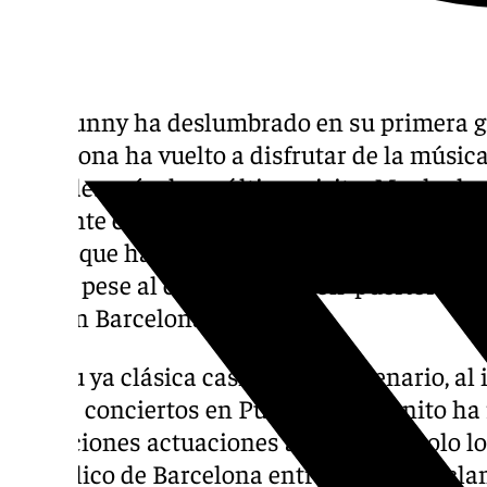
Bad Bunny ha deslumbrado en su primera g
Barcelona ha vuelto a disfrutar de la música
años después de su última visita. Mucho ha 
cantante en estos siete años, del trap a un
latino que hace honor a sus raíces en este ú
Fotos’, pese al cambio la ‘sazón’ puertorriq
fans en Barcelona.
Con su ya clásica casita como escenario, al 
en sus conciertos en Puerto Rico, Benito ha
actuaciones actuaciones al nivel que solo l
el público de Barcelona entregado y mezcla