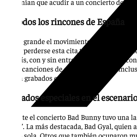
que tenían que acudir a un concierto de Ba
De todos los rincones de España
Es tan grande el movimiento detrás del art
quería perderse esta cita tan especial. Asis
del país, con y sin entrada, que soñaban co
de las canciones de su ídolo. Algunos inclus
artista grabados en la piel.
Invitados especiales en el escenari
Durante el concierto Bad Bunny tuvo una lar
Casita’. La más destacada, Bad Gyal, quien
perreo sola. Otros que también ocuparon m