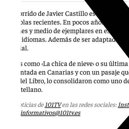
El recorrido de Javier Castillo es uno de los
españolas recientes. En pocos años pasó de
millones y medio de ejemplares en español 
veinte idiomas. Además de ser adaptados p
mundial.
Títulos como ‹La chica de nieve› o su última 
ambientada en Canarias y con un pasaje que
Feria del Libro, lo consolidaron como uno d
en castellano.
Más noticias de
101TV
en las redes sociales:
Ins
correo
informativos@101tv.es