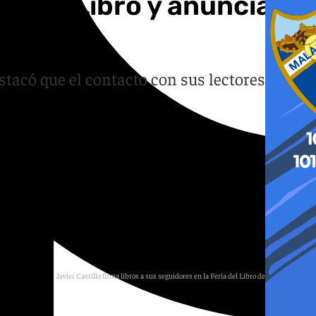
ria del Libro y anuncia
acó que el contacto con sus lectores es
Javier Castillo firma libros a sus seguidores en la Feria del Libro de Madrid 2026.
Agencia EFE