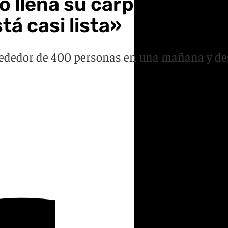
lo llena su carpa en la Fe
tá casi lista»
ededor de 400 personas en una mañana y dest