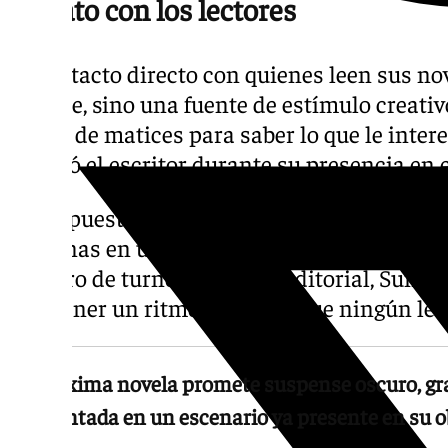
El trato con los lectores
El contacto directo con quienes leen sus nov
trámite, sino una fuente de estímulo creativ
llenos de matices para saber lo que le intere
explicó el escritor durante su presencia en e
La respuesta de sus seguidores lo respaldó:
personas en una sola mañana, con un límite 
número de turno. Desde su editorial, Suma d
mantener un ritmo ágil para que ningún lect
Su próxima novela promete suspense oscuro, gr
ambientada en un escenario ya presente en su o