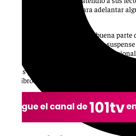
en el evento y aprovechó para adelantar alg
su noveno libro.
La obra mantiene bajo reserva buena parte de
confirmó que será una historia de suspens
dramático, con muchísima carga emocional
un lugar en el que ya situó alguna de sus no
propias palabras, el libro reúne «lo mejor q
ocho libros».