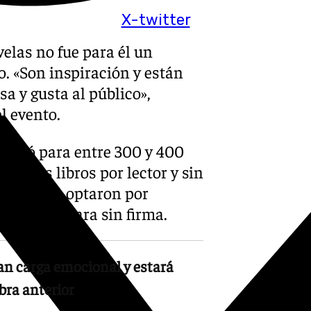
X-twitter
elas no fue para él un
o. «Son inspiración y están
sa y gusta al público»,
l evento.
 firmó para entre 300 y 400
de dos libros por lector y sin
e Letras, optaron por
or se quedara sin firma.
an carga emocional y estará
bra anterior