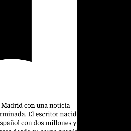
de Madrid con una noticia
rminada. El escritor nacido
español con dos millones y
tores desde su carpa propia