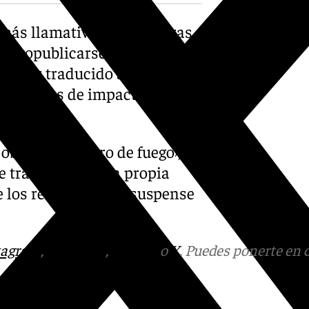
 más llamativos de las letras
 autopublicarse a vender dos
y a ser traducido a más de
ara series de impacto
obra, ‹El susurro de fuego›,
 transcurre en la propia
e los referentes del suspense
tagram
,
Facebook
,
Tik Tok
o
X
. Puedes ponerte en 