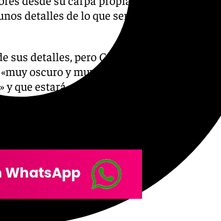
unos detalles de lo que será
 sus detalles, pero Castillo
e «muy oscuro y muy
» y que estará ambientada en
velas anteriores. Según sus
ue he aprendido en mis otros