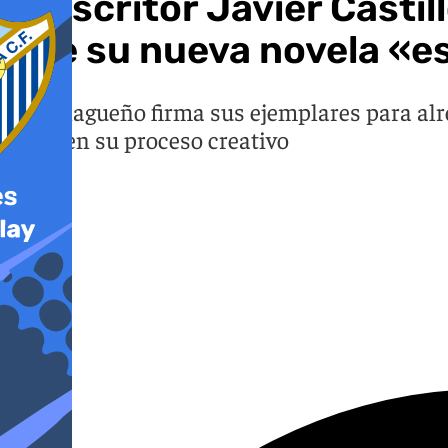
El escritor Javier Castil
que su nueva novela «es
El malagueño firma sus ejemplares para alr
clave en su proceso creativo