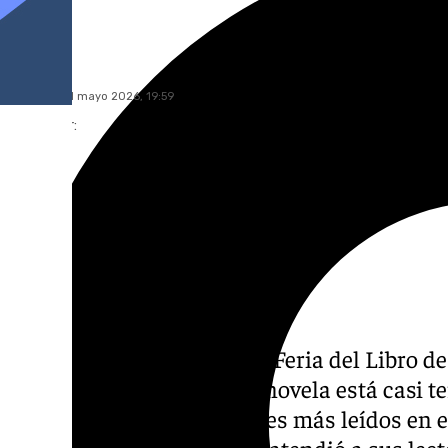
101 TV
domingo, 31 mayo 2026, 19:59
Compartir:
Javier Castillo pasó por la Feria del Libro 
entre manos: su próxima novela está casi te
en Mijas, uno de los autores más leídos en 
medio de libros vendidos, atendió a sus lec