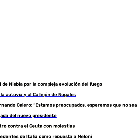
Youtube
l de Niebla por la compleja evolución del fuego
a autovía y al Callejón de Nogales
Fernando Calero: “Estamos preocupados, esperemos que no sea
egada del nuevo presidente
tro contra el Ceuta con molestias
edentes de Italia como repuesta a Meloni