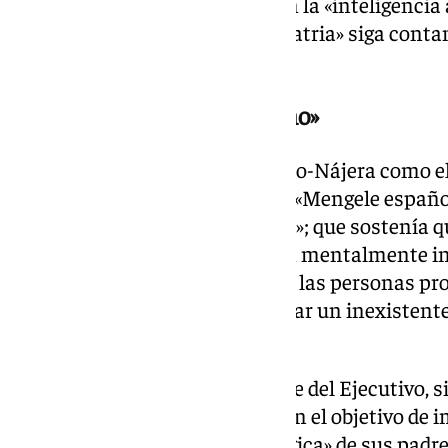
sostenía que las mujeres tenían la «inteligencia 
misión era tener hijos para la patria» siga con
condecoraciones del Estado».
«El psiquiatra del franquismo»
Asimismo, ha calificado a Vallejo-Nájera como el
franquismo», conocido como el «Mengele españo
la supuesta «limpieza de la raza»; que sostenía 
social la igualdad política, «eran mentalmente in
narrando Sánchez, «calificaba a las personas p
mientras «dedicó su vida a buscar un inexistente
extirpar».
Estas teorías, ha señalado el jefe del Ejecutivo, s
bebés durante el franquismo con el objetivo de 
supuesta «degeneración ideológica» de sus padre