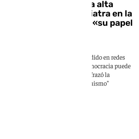
El Gobierno retira una alta
distinción a un psiquiatra en la
época franquista por «su papel
en la represión»
Pedro Sánchez, en un vídeo difundido en redes
sociales, afirma que "ninguna democracia puede
seguir homenajeando a quien disfrazó la
psiquiatria para difundir el franquismo"