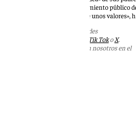
un simple trofeo, es el reconocimiento público d
méritos y, por tanto, también de unos valores», 
Más noticias de
101TV
en las redes
sociales:
Instagram
,
Facebook
,
Tik Tok
o
X
.
Puedes ponerte en contacto con nosotros en el
correo
informativos@101tv.es
Tags:
Últimas noticias