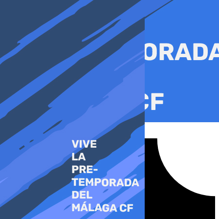
Ir
al
contenido
Tiktok