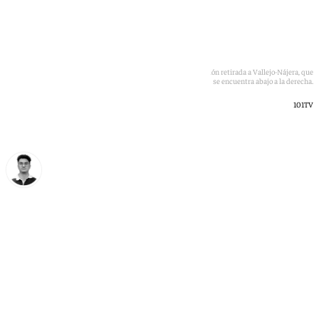
A la izquierda, Pedro Sánchez, arriba a la derecha, la condecoración retirada a Vallejo-Nájera, que
se encuentra abajo a la derecha.
101TV
Ignacio Pérez
viernes, 3 julio 2026, 11:55
Compartir: