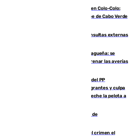
Vozinha, recibido como una estrella en Colo-Colo:
casi 30.000 aficionados arropan al héroe de Cabo Verde
en su presentación
Vithas Málaga crece en cirugías, consultas externas
y altas en el primer semestre de 2026
Mejoras del agua en la Axarquía malagueña: se
sustituye una tubería de 50 años para frenar las averías
de agua en El Borge y Almáchar
Bendodo asegura que los gobiernos del PP
"cumplirán la ley" sobre los menores migrantes y culpa
al Gobierno por "inestabilidad": "Que no eche la pelota a
las comunidades"
Una ONG malagueña ganará un año de
comunicación gratuita con Apecom
Confiesa en un diario ser el autor del crimen el