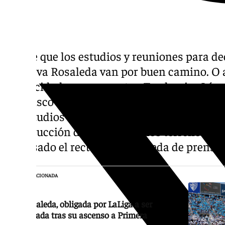
Parece que los estudios y reuniones para de
la Nueva Rosaleda van por buen camino. O a
de felicidad que comparten Teodomiro López
Francisco De la Torre, alcalde de Málaga. S
los estudios técnicos, para analizar las con
construcción del estadio en los terrenos univ
expresado el rector en una rueda de prensa 
NOTICIA RELACIONADA
La Rosaleda, obligada por LaLiga a ser
reformada tras su ascenso a Primera