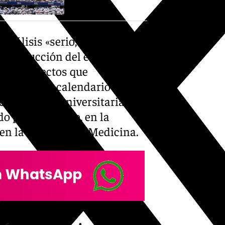
análisis «serio, riguroso y
construcción del estadio de
e los aspectos que
docente, el calendario de
ral, la vida universitaria», ha
 por el alcalde, en la
en la Facultad de Medicina.