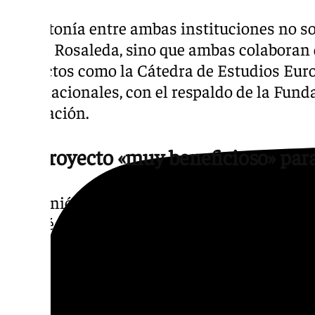
La sintonía entre ambas instituciones no sol
Nueva Rosaleda, sino que ambas colaboran 
proyectos como la Cátedra de Estudios Eur
Internacionales, con el respaldo de la Fund
Diputación.
Un proyecto «muy beneficioso» para
La reunión entre ambos será después de ten
comité de expertos, aunque según el alcald
antes, «si se considera oportuno». De la Tor
que el proyecto «es muy beneficioso para la
insistido en que es «lógico y natural» que l
tanto reticente antes de conocer todas las 