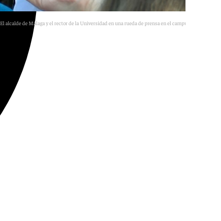
El alcalde de Málaga y el rector de la Universidad en una rueda de prensa en el campus de Teatinos
101tv