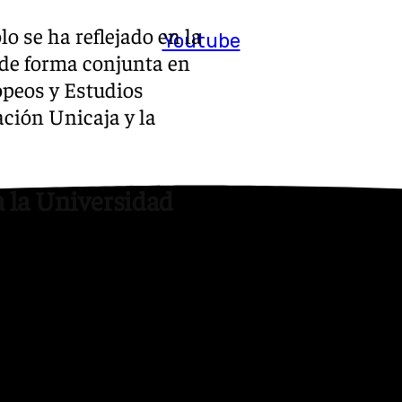
o se ha reflejado en la
Youtube
de forma conjunta en
opeos y Estudios
ación Unicaja y la
 la Universidad
er las conclusiones del
e de Málaga podrían darse
re es firme en su opinión de
 Universidad», aunque ha
a Universidad se muestre un
implicaciones.