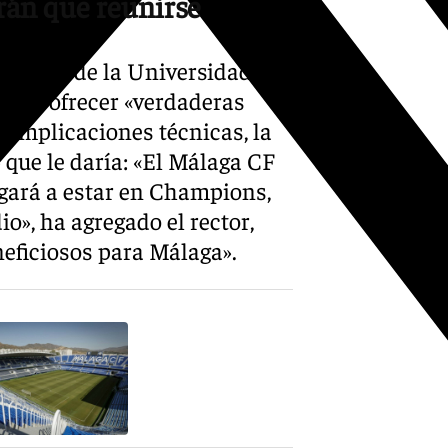
rán que reunirse
 primero de la Universidad de
para ofrecer «verdaderas
 complicaciones técnicas, la
» que le daría: «El Málaga CF
egará a estar en Champions,
o», ha agregado el rector,
neficiosos para Málaga».