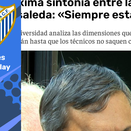
Máxima sintonía entre l
Rosaleda: «Siempre est
La Universidad analiza las dimensiones que
reunirán hasta que los técnicos no saquen 