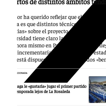
Expertos de distintos ámbitos tend
El rector ha querido reflejar que el objetivo
Málaga es que distintos técnicos se reúnan 
garantías» sobre el proyecto. A pesar de las
Universidad tiene claro la «gran visibilidad
está ahora mismo en Primera División, y ll
lo que incrementaría la dimensión del estadi
quien está dispuesto a buscar acuerdos «be
NOTICIA RELACIONADA
Al Málaga le «gustaría» jugar el primer partido
de la temporada lejos de La Rosaleda