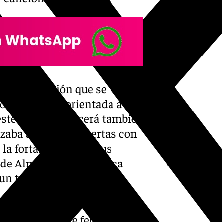
da de inclusión que se
eo de Almería orientada a
este espacio ofrecerá también
azaba abrirá sus puertas con
 la fortaleza, desde sus
d de Almariya hasta época
 un taller de herencia
yectará el 26 de febrero el