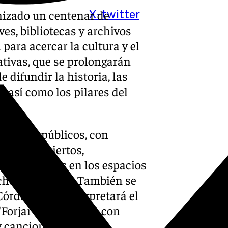
izado un centenar de
X-twitter
es, bibliotecas y archivos
 para acercar la cultura y el
ativas, que se prolongarán
 difundir la historia, las
, así como los pilares del
dos los públicos, con
zadas, conciertos,
cuentacuentos en los espacios
ocho provincias. También se
órdoba, que interpretará el
‘Forjar identidades’, con
y canciones populares.