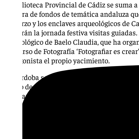
La Biblioteca Provincial de Cádiz se suma a
muestra de fondos de temática andaluza que
de marzo y los enclaves arqueológicos de C
ofrecerán la jornada festiva visitas guiadas.
Arqueológico de Baelo Claudia, que ha organ
Concurso de Fotografía ‘Fotografiar es crear
protagonista el propio yacimiento.
En Córdoba se ha preparado una amplia pr
Museo de Bellas Artes con la muestra ‘Tes
de obras de destacados autores andaluces de 
música. Además, el mismo 28 de febrero se 
dar a conocer esta exposición y el propio mu
y Etnológico ha organizado un recorrido gu
fondo las piezas expuestas del periodo andal