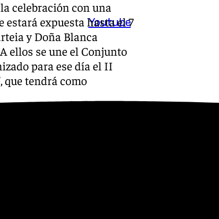
 la celebración con una
 estará expuesta hasta el 7
Youtube
arteia y Doña Blanca
 A ellos se une el Conjunto
izado para ese día el II
’, que tendrá como
ogramación que encabeza el
tamento andaluz’, compuesta
las artes, las letras y la
hará una visita temática para
seo. A la par, el Arqueológico
iado para conocer más a
usí. Durante el fin de