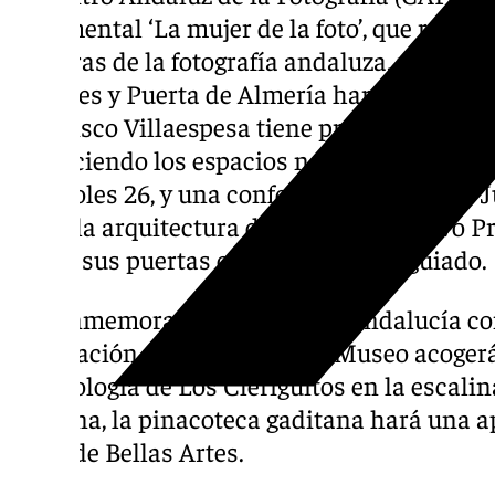
documental ‘La mujer de la foto’, que recoge
pioneras de la fotografía andaluza, mientra
Millares y Puerta de Almería harán visitas g
Francisco Villaespesa tiene presencia en el 
‘Conociendo los espacios naturales de Almerí
miércoles 26, y una conferencia a cargo d
sobre la arquitectura del agua. El Archivo 
abrirá sus puertas con un recorrido guiado.
La conmemoración del Día de Andalucía coi
celebración del Carnaval y el Museo acoger
la antología de Los Cleriguitos en la escali
mañana, la pinacoteca gaditana hará una ap
salas de Bellas Artes.