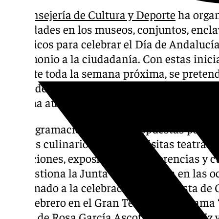
La
Consejería de Cultura y Deporte
ha organ
actividades en los museos, conjuntos, enclav
históricos para celebrar el Día de Andalucía
patrimonio a la ciudadanía. Con estas inici
durante toda la semana próxima, se pretende
señas de identidad y los símbolos andaluces
sistema autonómico.
La programación incluye propuestas para to
talleres culinarios y de arte, visitas teatrali
actuaciones, exposiciones, conferencias y 
que gestiona la Junta de Andalucía en las 
ha sumado a la celebración la Orquesta de C
27 de febrero en el Gran Teatro el programa 
piezas de Rosa García Ascot, Isaac Albéniz 