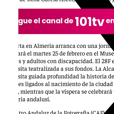
La oferta en Almería arranca con una jorna
celebrará el martes 25 de febrero en el Mus
jóvenes y adultos con discapacidad. El 28F 
una visita teatralizada a sus fondos. La Alc
una visita guiada profundidad la historia de
orígenes ligados al nacimiento de la ciuda
actual, mientras que la víspera se celebrará
culinaria andalusí.
El Centro Andaluz de la Fotografía (CAF) pro