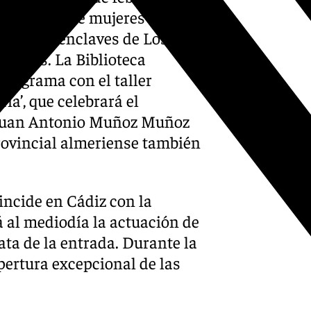
 el trabajo de mujeres
s que los enclaves de Los
uiadas. La Biblioteca
programa con el taller
a’, que celebrará el
e Juan Antonio Muñoz Muñoz
Provincial almeriense también
ncide en Cádiz con la
á al mediodía la actuación de
nata de la entrada. Durante la
ertura excepcional de las