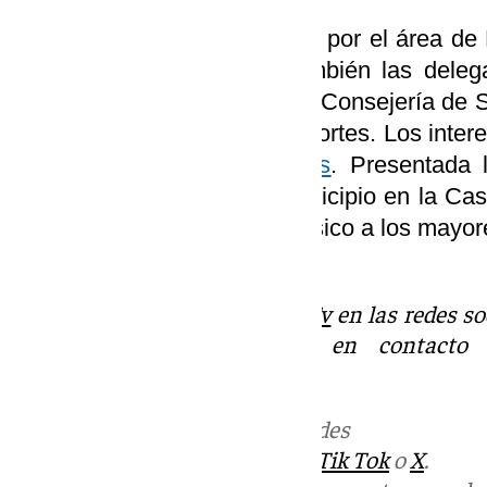
En este proyecto, coordinado por el área de
Benalmádena
, participan también las dele
Cuenta con el respaldo de la Consejería de 
y el Consejo Superior de Deportes. Los intere
correo
uaef
@benalmadena.es
. Presentada 
Físico a los mayores del municipio en la Cas
Unidad Activa de Ejercicio Físico a los mayor
la Cultura.
Descubre más noticias de
101Tv
en las redes so
Tok
o
X
. Puedes ponerte en contacto 
informativos@101tv.es
.
Más noticias de
101TV
en las redes
sociales:
Instagram
,
Facebook
,
Tik Tok
o
X
.