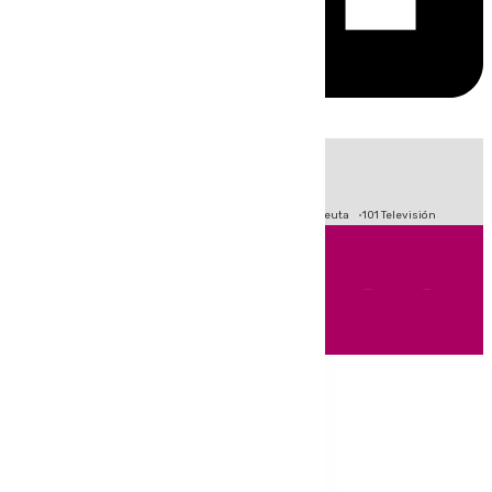
HOY
|
Fútbol
Primera División
LaLiga
Crisis Migratoria en Ceuta
101 Televisión
Andalucía