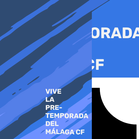
Ir
al
contenido
Tiktok