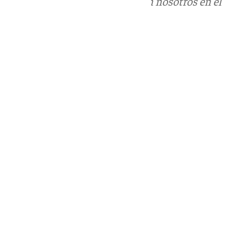
Puedes ponerte en contacto con nosotros en el
correo
informativos@101tv.es
Tags:
Últimas noticias