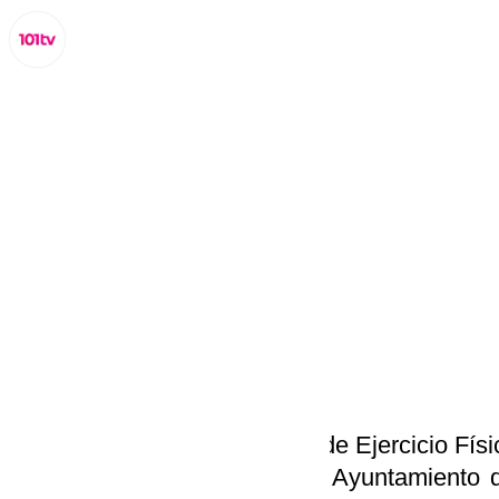
Lynx Devs
martes, 11 marzo 2025, 15:11
Compartir:
Presentada la Unidad Activa de Ejercicio Físi
en la Casa de la Cultura. El Ayuntamiento