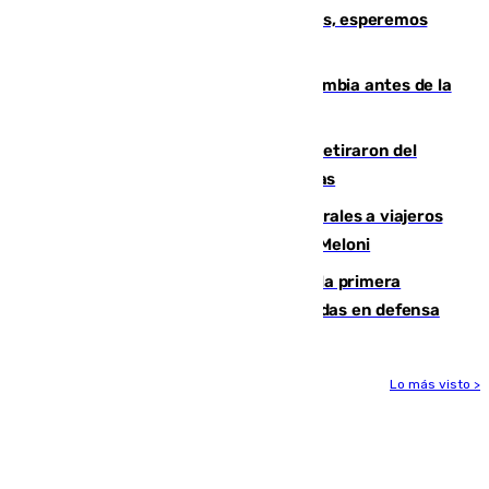
Fernando Calero: “Estamos preocupados, esperemos
que no sea nada”
Felipe VI refuerza los lazos con Colombia antes de la
llegada del nuevo presidente
Fernando Calero y Carlos Dotor se retiraron del
encuentro contra el Ceuta con molestias
España restablece controles temporales a viajeros
procedentes de Italia como repuesta a Meloni
El Málaga cae ante el Ceuta y suma la primera
derrota de la pretemporada dejando dudas en defensa
Lo más visto >
Más noticias