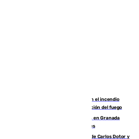
Activado el nivel 2 de emergencia en el incendio
forestal de Niebla por la compleja evolución del fuego
Controlado un incendio de rastrojos en Granada
junto a la autovía y al Callejón de Nogales
Juanfran Funes, sobre las lesiones de Carlos Dotor y